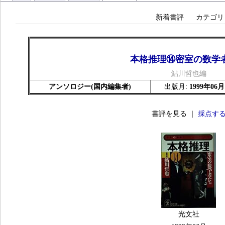
新着書評
カテゴリ
本格推理⑭密室の数学
鮎川哲也編
アンソロジー(国内編集者)
出版月:
1999年06月
書評を見る ｜
採点す
光文社