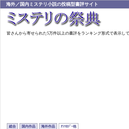
海外／国内ミステリ小説の投稿型書評サイト
皆さんから寄せられた5万件以上の書評をランキング形式で表示し
総合
国内作品
海外作品
ｱﾝｿﾛｼﾞｰ他