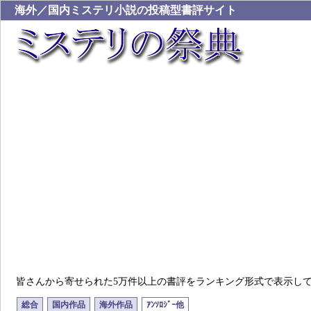
海外／国内ミステリ小説の投稿型書評サイト
皆さんから寄せられた5万件以上の書評をランキング形式で表示し
総合
国内作品
海外作品
ｱﾝｿﾛｼﾞｰ他