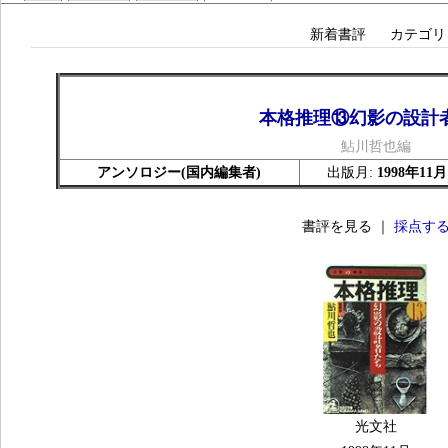
新着書評
カテゴリ
本格推理⑬幻影の設計
鮎川哲也編
アンソロジー(国内編集者)
出版月:
1998年11月
書評を見る ｜
採点す
光文社