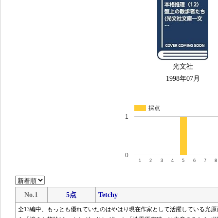
光文社
1998年07月
採点
1
0
1
2
3
4
5
6
7
8
No.1
5点
Tetchy
全13編中、もっとも優れていたのはやはり現在作家として活躍している光原