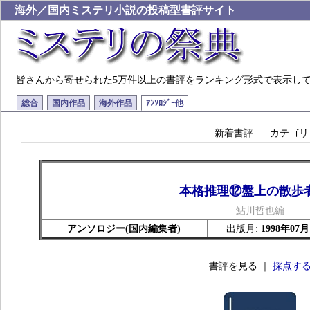
海外／国内ミステリ小説の投稿型書評サイト
皆さんから寄せられた5万件以上の書評をランキング形式で表示し
総合
国内作品
海外作品
ｱﾝｿﾛｼﾞｰ他
新着書評
カテゴリ
本格推理⑫盤上の散歩
鮎川哲也編
アンソロジー(国内編集者)
出版月:
1998年07月
書評を見る ｜
採点す