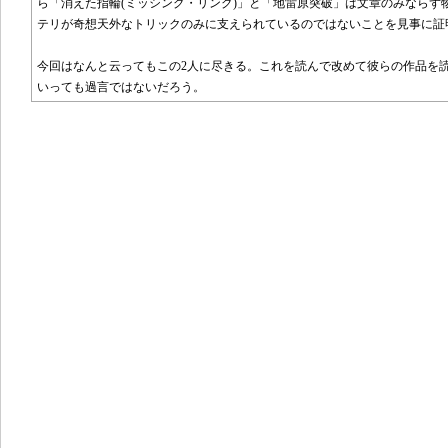
ら「消えた指輪(ミッシング・リング)」と「地雷原突破」は文章のみならず
テリが奇想天外なトリックのみに支えられているのではないことを見事に証
今回はなんと云ってもこの2人に尽きる。これを読んで改めて彼らの作品を
いっても過言ではないだろう。