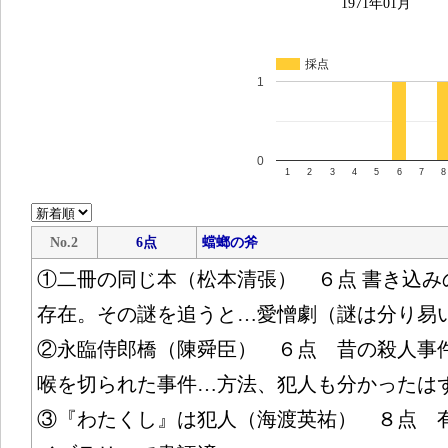
1971年01月
採点
1
0
1
2
3
4
5
6
7
8
No.2
6点
蟷螂の斧
①二冊の同じ本（松本清張） ６点 書き込み
存在。その謎を追うと…愛憎劇（謎は分り易
②永臨侍郎橋（陳舜臣） ６点 昔の殺人事
喉を切られた事件…方法、犯人も分かったは
③『わたくし』は犯人（海渡英祐） ８点 