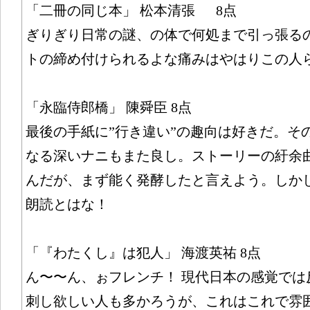
「二冊の同じ本」 松本清張 8点
ぎりぎり日常の謎、の体で何処まで引っ張るの
トの締め付けられるよな痛みはやはりこの人
「永臨侍郎橋」 陳舜臣 8点
最後の手紙に”行き違い”の趣向は好きだ。そ
なる深いナニもまた良し。ストーリーの紆余
んだが、まず能く発酵したと言えよう。しか
朗読とはな！
「『わたくし』は犯人」 海渡英祐 8点
ん〜〜ん、ぉフレンチ！ 現代日本の感覚では
刺し欲しい人も多かろうが、これはこれで雰