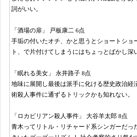
詞がいい。
「酒場の扉」 戸板康二 6点
手垢の付いたオチ、かと思うとショートショ
ト、で片付けてしまうにはちょっとばかし深
「眠れる美女」 永井路子 8点
地味に展開し最後は派手に化ける歴史政治経済
術殺人事件に通ずるトリックかも知れない。
「ロカビリアン殺人事件」 大谷羊太郎 8点
青木ってリトル・リチャード系シンガーだった