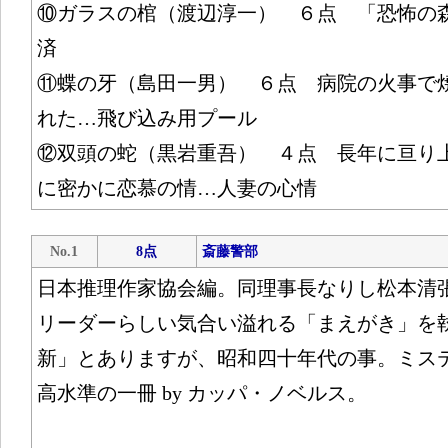
⑩ガラスの棺（渡辺淳一） ６点 「恐怖の
済
⑪蝶の牙（島田一男） ６点 病院の火事で
れた…飛び込み用プール
⑫双頭の蛇（黒岩重吾） ４点 長年に亘り
に密かに恋慕の情…人妻の心情
No.1
8点
斎藤警部
日本推理作家協会編。同理事長なりし松本清
リーダーらしい気合い溢れる「まえがき」を
新」とありますが、昭和四十年代の事。ミス
高水準の一冊 by カッパ・ノベルス。