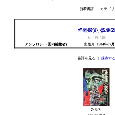
新着書評
カテゴリ
怪奇探偵小説集②
鮎川哲也編
アンソロジー(国内編集者)
出版月:
1984年07月
書評を見る ｜
採点す
双葉社