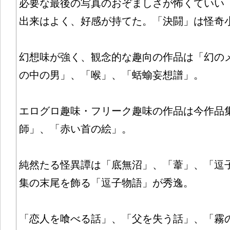
必要な最後の写真のおぞましさが怖くていい
出来はよく、好感が持てた。「決闘」は怪奇
幻想味が強く、観念的な趣向の作品は「幻の
の中の男」、「喉」、「蛞蝓妄想譜」。
エログロ趣味・フリーク趣味の作品は今作品
師」、「赤い首の絵」。
純然たる怪異譚は「底無沼」、「葦」、「逗
集の末尾を飾る「逗子物語」が秀逸。
「恋人を喰べる話」、「父を失う話」、「霧