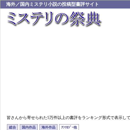
海外／国内ミステリ小説の投稿型書評サイト
皆さんから寄せられた5万件以上の書評をランキング形式で表示し
総合
国内作品
海外作品
ｱﾝｿﾛｼﾞｰ他