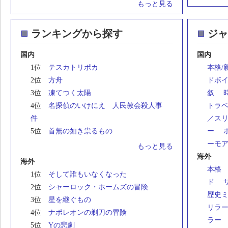
もっと見る
ランキングから探す
ジャ
国内
国内
1位
テスカトリポカ
本格/
2位
方舟
ドボ
3位
凍てつく太陽
叙
4位
名探偵のいけにえ 人民教会殺人事
トラ
件
／ス
5位
首無の如き祟るもの
ー
ーモ
もっと見る
海外
海外
本格
1位
そして誰もいなくなった
ド
2位
シャーロック・ホームズの冒険
歴史
3位
星を継ぐもの
リラ
4位
ナポレオンの剃刀の冒険
ラー
5位
Yの悲劇