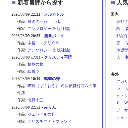
新着書評から探す
人気
2026/08/09 22:22 -
メルカトル
国内
作品:
最後の一行 black
東野
作家:
アンソロジー(出版社編)
栖
2026/08/09 20:33 -
測量ボ－イ
野晶
作品:
本格ミステリ０６
彦
作家:
アンソロジー(出版社編)
泡坂
2026/08/09 17:03 -
クリスティ再読
人
作品:
枯草の根
作家:
陳舜臣
海外
2026/08/09 10:19 -
蟷螂の斧
アガ
作品:
獏鸚（ばくおう） 名探偵帆村荘六の事
ン
件簿
ュ・
作家:
海野十三
Ｆ・
2026/08/08 22:52 -
みりん
アー
作品:
ジェゼベルの死
ディ
作家:
クリスチアナ・ブランド