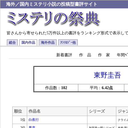
海外／国内ミステリ小説の投稿型書評サイト
皆さんから寄せられた5万件以上の書評をランキング形式で表示し
総合
国内作品
海外作品
ｱﾝｿﾛｼﾞｰ他
新着書評
作 品
作 家
年間ﾍﾞ
東野圭吾
作品数：
102
平均：
6.42点
順位
作品名
シリーズ
ジャ
1位
白夜行
クライ
2位
悪意
加賀恭一郎シリーズ
本格/新