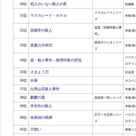
30位
犯人のいない殺人の夜
短編集
マスカレードシリー
31位
マスカレード・ホテル
本格/新
ズ
改題『回廊亭殺人事
32位
回廊亭の殺人
本格/新
件』
探偵ガリレオシリー
33位
真夏の方程式
本格/新
ズ
パステ
34位
超・殺人事件―推理作家の苦悩
ロディ/
35位
さまよう刃
社会派
36位
分身
サスペ
37位
白馬山荘殺人事件
本格/新
38位
麒麟の翼
加賀恭一郎シリーズ
本格/新
39位
学生街の殺人
本格/新
天下一大五郎シリー
パステ
40位
名探偵の呪縛
ズ
ロディ/
41位
片想い
青春ミ