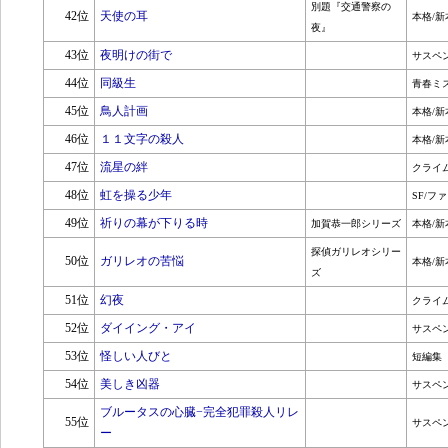
別題『交通警察の
42位
天使の耳
本格/新
夜』
43位
夜明けの街で
サスペ
44位
同級生
青春ミ
45位
鳥人計画
本格/新
46位
１１文字の殺人
本格/新
47位
流星の絆
クライ
48位
虹を操る少年
SF/フ
49位
祈りの幕が下りる時
加賀恭一郎シリーズ
本格/新
探偵ガリレオシリー
50位
ガリレオの苦悩
本格/新
ズ
51位
幻夜
クライ
52位
ダイイング・アイ
サスペ
53位
怪しい人びと
短編集
54位
美しき凶器
サスペ
ブルータスの心臓−完全犯罪殺人リレ
55位
サスペ
ー