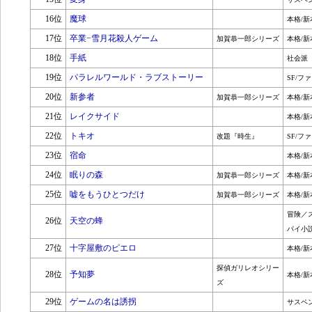
16位
魔球
本格/新
17位
卒業−雪月花殺人ゲーム
加賀恭一郎シリーズ
本格/新
18位
手紙
社会派
19位
パラレルワールド・ラブストーリー
SF/フ
20位
新参者
加賀恭一郎シリーズ
本格/新
21位
レイクサイド
本格/新
22位
トキオ
改題『時生』
SF/フ
23位
宿命
本格/新
24位
眠りの森
加賀恭一郎シリーズ
本格/新
25位
嘘をもうひとつだけ
加賀恭一郎シリーズ
本格/新
冒険／
26位
天空の蜂
パイ小
27位
十字屋敷のピエロ
本格/新
探偵ガリレオシリー
28位
予知夢
本格/新
ズ
29位
ゲームの名は誘拐
サスペ