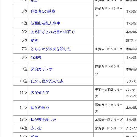
探偵ガリレオシリー
3位
容疑者Xの献身
本格/新
ズ
4位
仮面山荘殺人事件
本格/新
5位
ある閉ざされた雪の山荘で
本格/新
6位
秘密
SF/フ
7位
どちらかが彼女を殺した
加賀恭一郎シリーズ
本格/新
8位
放課後
本格/新
探偵ガリレオシリー
9位
探偵ガリレオ
本格/新
ズ
10位
むかし僕が死んだ家
サスペ
天下一大五郎シリー
パステ
11位
名探偵の掟
ズ
ロディ/
探偵ガリレオシリー
12位
聖女の救済
本格/新
ズ
13位
私が彼を殺した
加賀恭一郎シリーズ
本格/新
14位
赤い指
加賀恭一郎シリーズ
クライ
15位
変身
サスペ