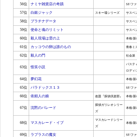
56位
ナミヤ雑貨店の奇蹟
SF/フ
57位
白銀ジャック
スキー場シリーズ
サスペ
58位
プラチナデータ
サスペ
59位
使命と魂のリミット
サスペ
60位
殺人現場は雲の上
本格/新
61位
カッコウの卵は誰のもの
青春ミ
62位
殺人の門
社会派
パステ
63位
怪笑小説
ロディ/
64位
夢幻花
本格/新
65位
パラドックス１３
SF/フ
66位
依頼人の娘
改題『探偵倶楽部』
本格/新
探偵ガリレオシリー
67位
沈黙のパレード
本格/新
ズ
マスカレードシリー
68位
マスカレード・イブ
本格/新
ズ
69位
ラプラスの魔女
SF/フ