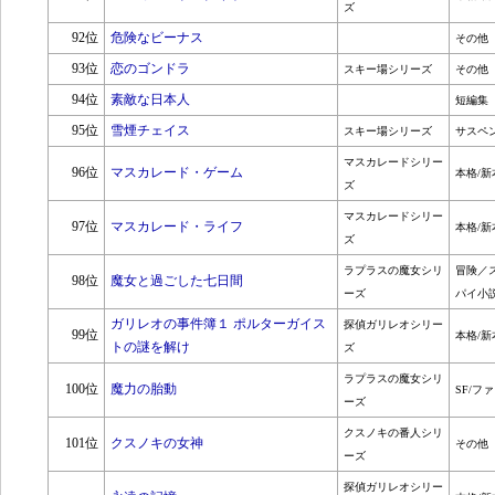
ズ
92位
危険なビーナス
その他
93位
恋のゴンドラ
スキー場シリーズ
その他
94位
素敵な日本人
短編集
95位
雪煙チェイス
スキー場シリーズ
サスペ
マスカレードシリー
96位
マスカレード・ゲーム
本格/新
ズ
マスカレードシリー
97位
マスカレード・ライフ
本格/新
ズ
ラプラスの魔女シリ
冒険／
98位
魔女と過ごした七日間
ーズ
パイ小
ガリレオの事件簿１ ポルターガイス
探偵ガリレオシリー
99位
本格/新
トの謎を解け
ズ
ラプラスの魔女シリ
100位
魔力の胎動
SF/フ
ーズ
クスノキの番人シリ
101位
クスノキの女神
その他
ーズ
探偵ガリレオシリー