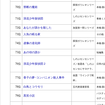
探偵ガリレオシリー
70位
禁断の魔術
本格/新
ズ
しのぶセンセシリー
71位
浪花少年探偵団
青春ミ
ズ
72位
あなたが誰かを殺した
加賀恭一郎シリーズ
本格/新
73位
人魚の眠る家
その他
探偵ガリレオシリー
74位
虚像の道化師
本格/新
ズ
75位
あの頃の誰か
短編集
しのぶセンセシリー
76位
浪花少年探偵団２
ズ／改題名「しのぶ
日常の
センセにサヨナラ」
改題「ウインクで乾
77位
香子の夢−コンパニオン殺人事件
本格/新
杯」
78位
白鳥とコウモリ
五代努巡査部長
本格/新
パステ
79位
黒笑小説
ロディ/
パステ