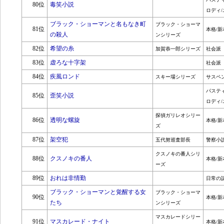
80位
毒笑小説
ロディ/
ブラック・ショーマンと名もなき町
ブラック・ショーマ
81位
本格/新
の殺人
ンシリーズ
82位
希望の糸
加賀恭一郎シリーズ
社会派
83位
虚ろな十字架
社会派
84位
疾風ロンド
スキー場シリーズ
サスペ
パステ
85位
歪笑小説
ロディ/
探偵ガリレオシリー
86位
透明な螺旋
本格/新
ズ
87位
架空犯
五代努巡査部長
警察小
クスノキの番人シリ
88位
クスノキの番人
本格/新
ーズ
89位
おれは非情勤
日常の
ブラック・ショーマンと覚醒する女
ブラック・ショーマ
90位
本格/新
たち
ンシリーズ
マスカレードシリー
91位
マスカレード・ナイト
本格/新