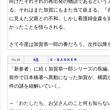
向けたそれぞれの再出発の物語であるという
る。それはまた加賀にもまた当て嵌まる。『
に見えた父親との不和。しかし看護婦金森を
かったことを悟らされる。
さて今度は加賀恭一郎の番だろう。次作以降
No.16
8点
Ｅ－ＢＡＮＫＥＲ
「新参者」に続く加賀恭一郎シリーズの長編
前作で日本橋署へ異動になった加賀が、構図
件の謎を紐解いていく。
～「わたしたち、お父さんのこと何も知らな