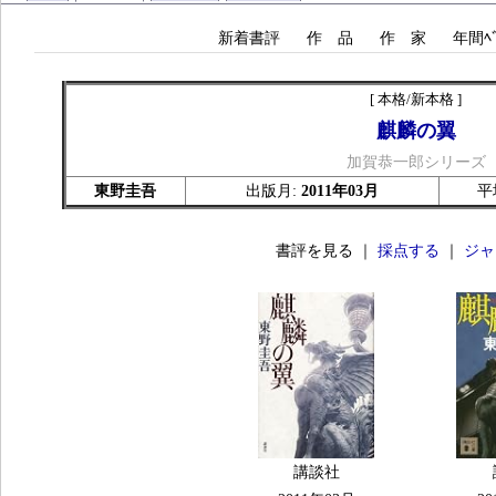
新着書評
作 品
作 家
年間ﾍﾞ
[ 本格/新本格 ]
麒麟の翼
加賀恭一郎シリーズ
東野圭吾
出版月:
2011年03月
平
書評を見る ｜
採点する
｜
ジャ
講談社