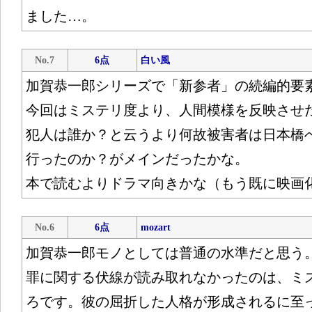
ました…。
No.7
6点
白い風
加賀恭一郎シリーズで「新参者」の続編的要
今回はミステリ度より、人間模様を反映させ
犯人は誰か？と云うより何故被害者は日本橋
行ったのか？がメインだったかな。
本で読むよりドラマ向きかな（もう既に映画
No.6
6点
mozart
加賀恭一郎モノとしては普通の水準だと思う
罪に関する伏線が読み取れなかったのは、ミ
ろです。彼の屈折した人格が形成されるに至