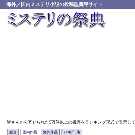
海外／国内ミステリ小説の投稿型書評サイト
皆さんから寄せられた5万件以上の書評をランキング形式で表示し
総合
国内作品
海外作品
ｱﾝｿﾛｼﾞｰ他