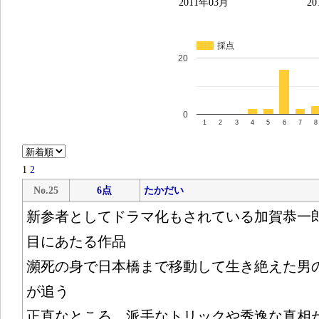
2011年03月
20
採点
20
0
1
2
3
4
5
6
7
8
1
2
No.25
6点
たかだい
新参者としてドラマ化もされている加賀恭一郎
目にあたる作品
瀕死の身で日本橋まで移動して生き絶えた男
が追う
正直なところ、派手なトリックや秀逸な真相