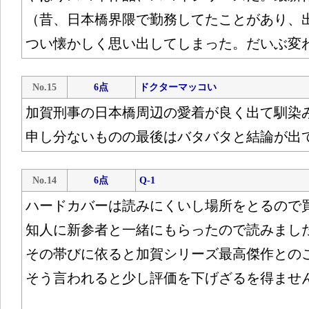
（昔、日本橋界隈で勤務してたことがあり、
つい懐かしく思い出してしまった。だいぶ変
No.15
6点
ドクターマッコい
加賀刑事の日本橋周辺の愛着が良く出て馴染
申し分ないものの最後はバタバタと結論が出
No.14
6点
Q-1
ハードカバーは読みにくいし場所をとるので
知人に新参者と一緒にもらったので読みまし
その帯びに依ると加賀シリーズ最高傑作との
そう言われると少し評価を下げざるを得ませ