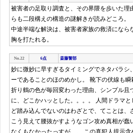
被害者の足取り調査と、その界隈を歩いた理
らも二段構えの構造の謎解きが読みどころ。
中途半端な解決は、被害者家族の救済になら
胸を打たれる。
No.22
6点
斎藤警部
妙に微妙に早すぎるタイミングでネタバラシ
ーであることのほのめかし。 靴下の伏線も瞬
折り鶴の色が毎回変わった理由、シンプル且
に、どこかハッとした。。。。 人間ドラマと
ど踏み込んでないのはわざとで、てことは、
こう見えて腰抜かすようなゴン攻め真相が蠢
なくもなかったっすが。。 この真犯人提示含