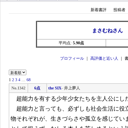
新着書評
投稿者
まさむねさん
平均点:
5.90点
プロフィール
｜
高評価と近い人
｜ 
1
2
3
4
…
68
No.1342
6点
the SIX
- 井上夢人
超能力を有する少年少女たちを主人公にし
超能力と言っても、必ずしも社会生活に役
物それぞれが、生きづらさや孤立を感じてい