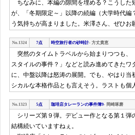
ちなみに、本編の隙間を埋める？こうした
が、「冬期限定～」以降の続編（大学時代編
う気持ちが高まりました。米澤さん、ぜひお
No.1324
7点
時空旅行者の砂時計
- 方丈貴恵
突然のタイムトラベルから始まりつつも、
スタイルの事件？」などと読み進めてきたワ
に、中盤以降は怒涛の展開。でも、やはり当
シカルな本格作品とも言えそう。ラストも個
No.1323
5点
珈琲店タレーランの事件簿9
- 岡崎琢磨
シリーズ第９弾。デビュー作となる第１弾の出
結構続いていますねぇ。