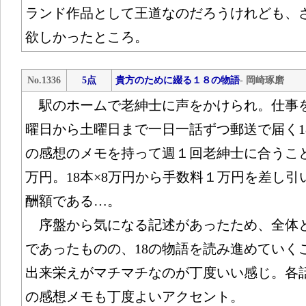
ランド作品として王道なのだろうけれども、
欲しかったところ。
No.1336
5点
貴方のために綴る１８の物語
- 岡崎琢磨
駅のホームで老紳士に声をかけられ。仕事
曜日から土曜日まで一日一話ずつ郵送で届く1
の感想のメモを持って週１回老紳士に合うこ
万円。18本×8万円から手数料１万円を差し引
酬額である…。
序盤から気になる記述があったため、全体
であったものの、18の物語を読み進めていく
出来栄えがマチマチなのが丁度いい感じ。各
の感想メモも丁度よいアクセント。