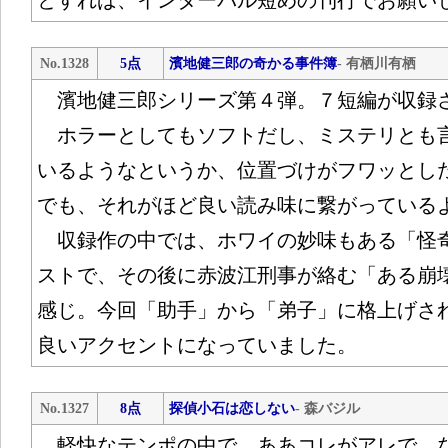
とすれば、インターバル短めの刊行でお願い
No.1328
5点
濱地健三郎の奇かる事件簿
- 有栖川有栖
濱地健三郎シリーズ第４弾。７短編が収録
ホラーとしてもソフトだし、ミステリとも
いるようなというか、位置づけがフワッとし
でも、それがほど良い読み味に繋がっている
収録作の中では、ホワイの妙味もある「怪
ストで、その後に赤波江刑事が絡む「ある崩
感じ。今回「助手」から「弟子」に格上げさ
良いアクセントになっていました。
No.1327
8点
探偵小石は恋しない
- 森バジル
軽快なテンポの中で、ああコレがアレで…