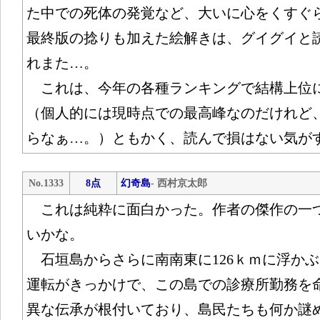
た中での死体の発覚など、大いに心をくすぐ
最終版の捻りも加えた絵解きは、グイグイと
れまた…。
これは、今年の各種ランキングで結構上位
（個人的には現時点での最高峰なのだけれど
らなぁ…。）ともかく、読んで損はない気が
No.1333
8点
幻奇島
- 西村京太郎
これは純粋に面白かった。作者の傑作の一
いかな。
石垣島からさらに南南東に126ｋｍに浮か
運転がきっかけで、この島での診療所勤務を
異な伝承が根付いており、島民たちも何か謎