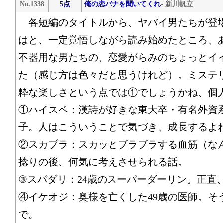
No.1338
5点
俺の恋バナを聞いてくれ
- 新川帆立
各短編のタイトルから、ヤバイ男たちが登
はと、一定覚悟しながら読み始めたところ、
不器用な男たちの、恋愛がらみのちょっとイ
た（感じ方は色々だと思うけれど）。ミステ
粋な楽しさという点では①でしょうかね、個
①ハイスペ：漢詩が好きな東大卒・有名外資系
子。人はこういうことで気づき、成長するよ
②スカブラ：スカッとブラブラする血筋（なん
捻りの後、何気に考えさせられる話。
③スパダリ：24歳のスーパーダーリン。正直
④イケオジ：奥様を亡くした49歳の医師。そ
で。