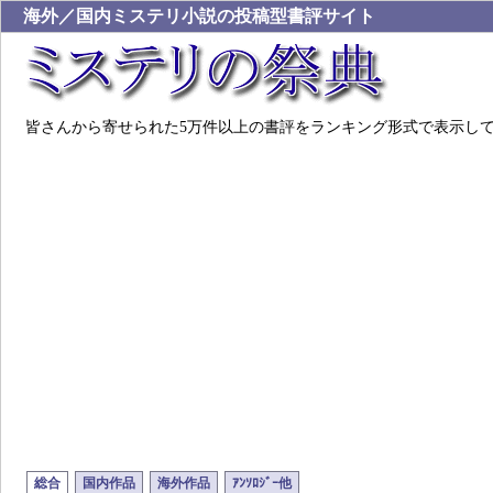
海外／国内ミステリ小説の投稿型書評サイト
皆さんから寄せられた5万件以上の書評をランキング形式で表示し
総合
国内作品
海外作品
ｱﾝｿﾛｼﾞｰ他