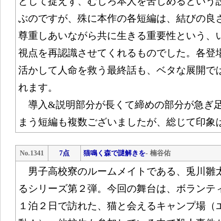
として捉えず、むしろ本人を苦しめるという
ぶのですが、殊に本作の各短編は、結びの良
尊重しあいながら共に生きる重要性という、
視点を再認識させてくれるものでした。各登
活かして人命を救う最終話も、ベタな展開で
れます。
導入&説明部分が長くて締めの部分が急ぎ足
まう短編も複数ございましたが、総じて印象
No.1341
7点
猫鳴く森で謎解きを
- 楠谷佑
男子高校寮のルームメイトである、兎川雛
るシリーズ第２弾。今回の舞台は、ボランテ
１泊２日で訪れた、猫と会えるキャンプ場（