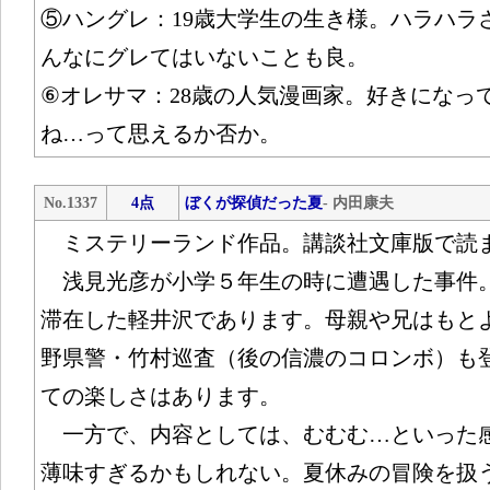
⑤ハングレ：19歳大学生の生き様。ハラハラ
んなにグレてはいないことも良。
⑥オレサマ：28歳の人気漫画家。好きになっ
ね…って思えるか否か。
No.1337
4点
ぼくが探偵だった夏
- 内田康夫
ミステリーランド作品。講談社文庫版で読
浅見光彦が小学５年生の時に遭遇した事件
滞在した軽井沢であります。母親や兄はもと
野県警・竹村巡査（後の信濃のコロンボ）も
ての楽しさはあります。
一方で、内容としては、むむむ…といった
薄味すぎるかもしれない。夏休みの冒険を扱