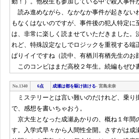
動！）。他校生も参加している中で殺人事件
読み進めながら、なかなか事件が起きない
もなくはないのですが、事件後の犯人特定に
は、非常に楽しく読ませていただきました。
れど、特殊設定なしでロジックを重視する端
ぱりイイですね（読中、有栖川有栖先生のお
このコンビはまだ高校２年生。続編もぜひ
No.1340
6点
成瀬は都を駆け抜ける
- 宮島未奈
ミステリーとは言い難いのだけれど、乗り
で、感想を書いちゃおう。
京大生となった成瀬あかりの、概ね１年間
す。入学式早々から人間性全開。さすがは成