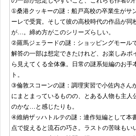
の一部が想定しやすいこと、これらも作者の
①桑港クッキーの謎：船戸高校の卒業生がサ
ーレで受賞。そして彼の高校時代の作品が同
が…。締め方がこのシリーズらしい。
②羅馬ジェラードの謎：ショッピングモール
解答の一部は想定できたけれど、お楽しみポ
ら見えてくる全体像。日常の謎系短編のお手
ト。
③倫敦スコーンの謎：調理実習で小佐内さん
にまとまっているものの、とある人物も主人
のかな…と感じたりも。
④維納ザッハトルテの謎：連作短編として本
点で捉えると流石の巧さ。ラストの苦味もい