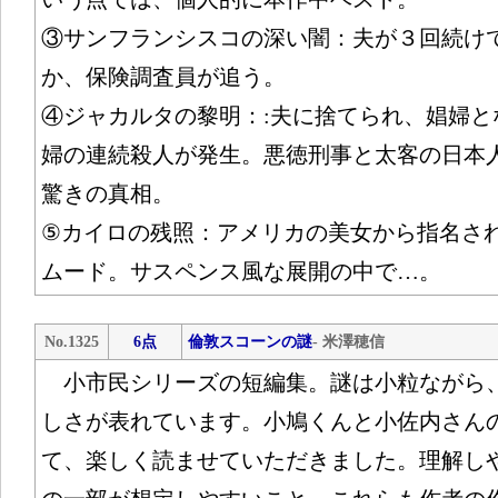
③サンフランシスコの深い闇：夫が３回続け
か、保険調査員が追う。
④ジャカルタの黎明：:夫に捨てられ、娼婦と
婦の連続殺人が発生。悪徳刑事と太客の日本
驚きの真相。
⑤カイロの残照：アメリカの美女から指名さ
ムード。サスペンス風な展開の中で…。
No.1325
6点
倫敦スコーンの謎
- 米澤穂信
小市民シリーズの短編集。謎は小粒ながら
しさが表れています。小鳩くんと小佐内さん
て、楽しく読ませていただきました。理解し