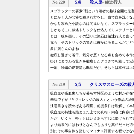
No.220
5点
殺人鬼
- 綾辻行人
スプラッターの要素9割という著者の趣味全開な鬼
とにかく人が悲惨な殺され方をし、血で血を洗うな
かなり攻めた小説なのは間違いなく、スプラッター
しかもそこに叙述トリックを仕込んでミステリーと
とは一線を画し、その辺りは流石は綾辻行人と言っ
尤も、そのトリックの驚きは確かにある…んだけど
象に残らんのよね…
徹底し過ぎて若干、気分が悪くなる点も含めて本作
掛けにまつわる驚きを徹底したグロさで相殺して5
一応、続編の逆襲篇も既読だが、そちらは本作以上
No.219
5点
クリスマスローズの殺
吸血鬼や吸血鬼たちが暮らす特区のような村が存在
未読ですが「Vヴィレッジの殺人」という作品の続
注意書きを読めばある程度、前提条件は理解して本
吸血鬼の特性も踏まえた上での真相・内容に内容に
ただ、いくら「軽」とはいえあらすじに挙げられて
より結果的にはわりとなんでもありな真相だった辺
別にその事自体を指してマイナス評価する程ではな