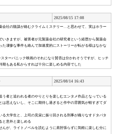
2025/08/15 17:08
薬会社の陰謀が絡むクライムミステリー…と思わせて、実はホラー
でいきますが、被害者が元製薬会社の研究者という経歴から製薬会
った凄惨な事件も絡んで加速度的にストーリーが転がる様はなかな
級モンスターパニック映画のそれになり賛否は分かれそうですが、ヒッチ
時期もある私からすれば十分に楽しめる内容でした
吾
2025/08/14 16:43
追う者と追われる者のやりとりを楽しむエンタメ作品となっている
とは思えないし、そこに期待し過ぎると作中の雰囲気が軽すぎてダ
いる大学生と、上司の見栄に振り回される刑事が織りなすドタバタ
ると意外と楽しめる
せんが、ライトノベルを読むように肩肘張らずに気軽に楽しむ分に