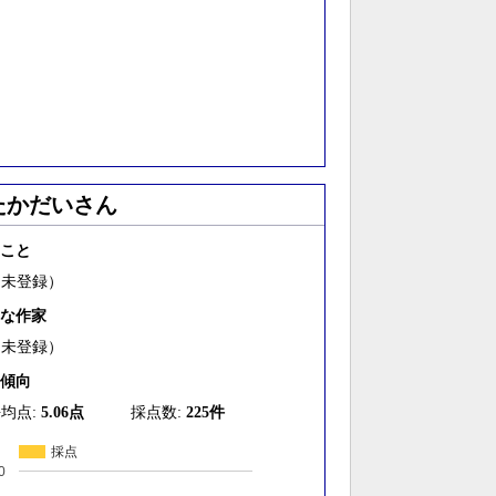
たかだいさん
こと
（未登録）
な作家
（未登録）
傾向
均点:
5.06点
採点数:
225件
採点
0