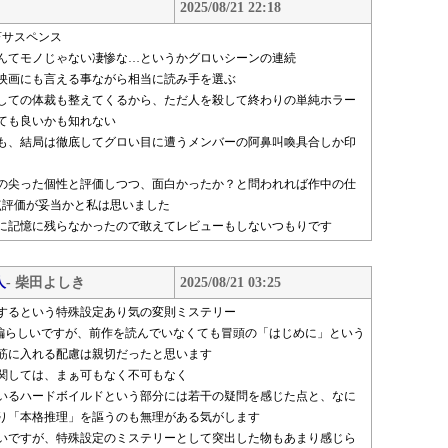
2025/08/21 22:18
畜サスペンス
んてモノじゃない凄惨な…というかグロいシーンの連続
映画にも言える事ながら相当に読み手を選ぶ
しての体裁も整えてくるから、ただ人を殺して終わりの単純ホラー
ても良いかも知れない
も、結局は徹底してグロい目に遭うメンバーの阿鼻叫喚具合しか印
の尖った個性と評価しつつ、面白かったか？と問われれば作中の仕
点評価が妥当かと私は思いました
に記憶に残らなかったので敢えてレビューもしないつもりです
人
- 柴田よしき
2025/08/21 03:25
するという特殊設定あり気の変則ミステリー
編らしいですが、前作を読んでいなくても冒頭の「はじめに」という
筋に入れる配慮は親切だったと思います
関しては、まぁ可もなく不可もなく
いるハードボイルドという部分には若干の疑問を感じた点と、なに
り「本格推理」を謳うのも無理がある気がします
いですが、特殊設定のミステリーとして突出した物もあまり感じら