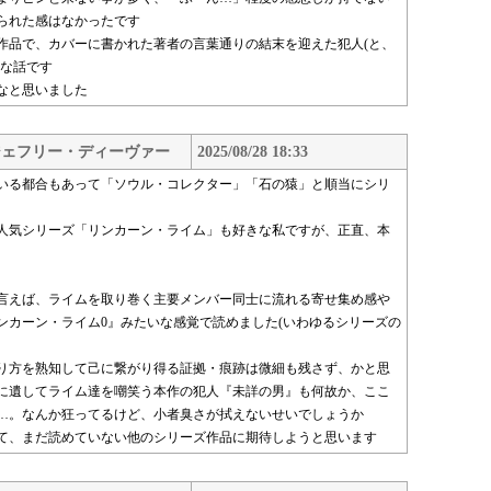
られた感はなかったです
作品で、カバーに書かれた著者の言葉通りの結末を迎えた犯人(と、
んな話です
なと思いました
 ジェフリー・ディーヴァー
2025/08/28 18:33
いる都合もあって「ソウル・コレクター」「石の猿」と順当にシリ
人気シリーズ「リンカーン・ライム」も好きな私ですが、正直、本
言えば、ライムを取り巻く主要メンバー同士に流れる寄せ集め感や
ンカーン・ライム0』みたいな感覚で読めました(いわゆるシリーズの
り方を熟知して己に繋がり得る証拠・痕跡は微細も残さず、かと思
に遺してライム達を嘲笑う本作の犯人『未詳の男』も何故か、ここ
…。なんか狂ってるけど、小者臭さが拭えないせいでしょうか
て、まだ読めていない他のシリーズ作品に期待しようと思います