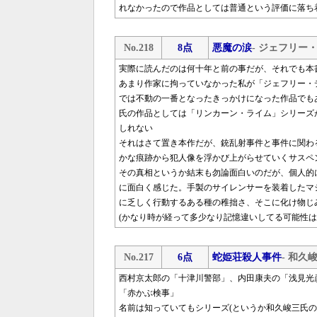
れなかったので作品としては普通という評価に落ち
No.218
8点
悪魔の涙
- ジェフリー
実際に読んだのは何十年と前の事だが、それでも本
あまり作家に拘っていなかった私が「ジェフリー・
では不動の一番となったきっかけになった作品でも
氏の作品としては「リンカーン・ライム」シリーズ
しれない
それはさて置き本作だが、銃乱射事件と事件に関わ
かな痕跡から犯人像を浮かび上がらせていくサスペ
その真相というか結末も勿論面白いのだが、個人的
に面白く感じた。手製のサイレンサーを装着したマ
に乏しく行動するある種の稚拙さ、そこに化け物じ
(かなり時が経って多少なり記憶違いしてる可能性
No.217
6点
蛇姫荘殺人事件
- 和久
西村京太郎の「十津川警部」、内田康夫の「浅見光
「赤かぶ検事」
名前は知っていてもシリーズ(というか和久峻三氏の