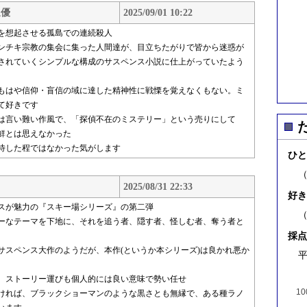
辺優
2025/09/01 10:22
を想起させる孤島での連続殺人
ンチキ宗教の集会に集った人間達が、目立ちたがりで皆から迷惑が
で殺されていくシンプルな構成のサスペンス小説に仕上がっていたよう
もはや信仰・盲信の域に達した精神性に戦慄を覚えなくもない。ミ
て好きです
は言い難い作風で、「探偵不在のミステリー」という売りにして
鮮とは思えなかった
待した程ではなかった気がします
ひと
2025/08/31 22:33
好き
スが魅力の『スキー場シリーズ』の第二弾
ーなテーマを下地に、それを追う者、隠す者、怪しむ者、奪う者と
採点
サスペンス大作のようだが、本作(というか本シリーズ)は良かれ悪か
平
、ストーリー運びも個人的には良い意味で勢い任せ
10
ければ、ブラックショーマンのような黒さとも無縁で、ある種ラノ