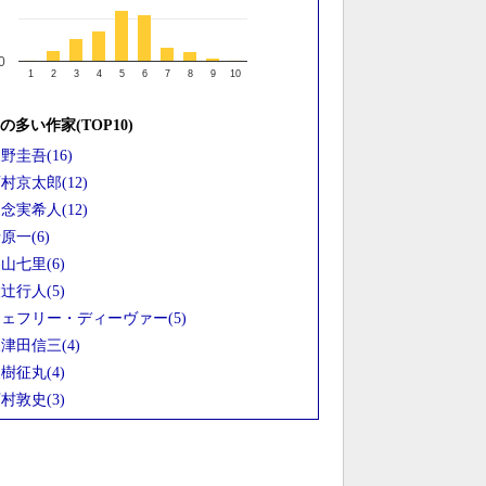
0
1
2
3
4
5
6
7
8
9
10
の多い作家(TOP10)
野圭吾(16)
村京太郎(12)
念実希人(12)
原一(6)
山七里(6)
辻行人(5)
ェフリー・ディーヴァー(5)
津田信三(4)
樹征丸(4)
村敦史(3)