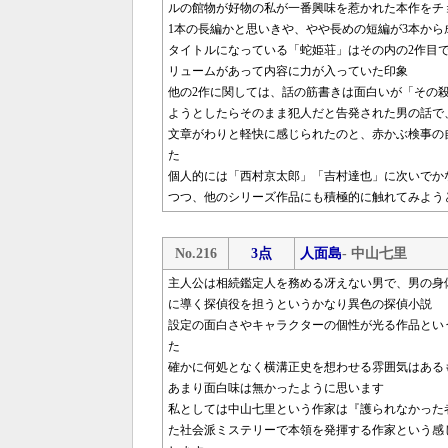
ルの館物が好物の私が一番興味を惹かれた本作をチ
1本の長編かと思いきや、やや長めの短編が3本から
タイトルになっている「蛇姫荘」はその内の2作目
リュームがあって内容に力が入っていた印象
他の2作に関しては、話の筋書きは面白いが「その
ようとしたらそのまま犯人だと告発された男の話で
文章がわりと軽快に感じられたのと、赤かぶ検事の
た
個人的には「西村京太郎」「吉村達也」に次いでか
つつ、他のシリーズ作品にも積極的に触れてみよう
No.216
3点
人面島
- 中山七里
主人公は相続鑑定人を務める冴えない男で、男の身体
に導く探偵役を担うというかなり異色の探偵小説
設定の面白さやキャラクターの個性が光る作品とい
た
確かに何処となく横溝正史を想わせる雰囲気はある
あまり面白味は無かったように思います
私としては中山七里という作家は『護られなかった
た社会派ミステリーで本領を発揮する作家という感