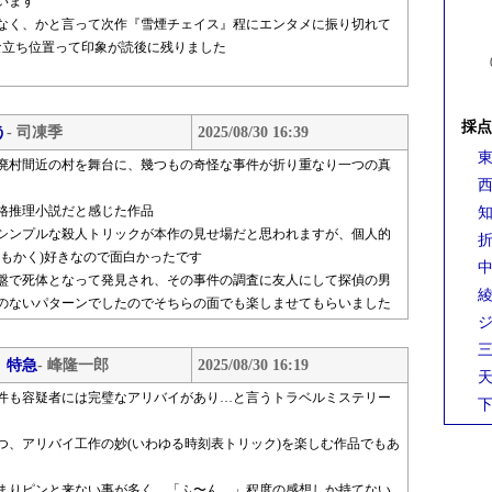
います
なく、かと言って次作『雪煙チェイス』程にエンタメに振り切れて
な立ち位置って印象が読後に残りました
採点
う
- 司凍季
2025/08/30 16:39
東
廃村間近の村を舞台に、幾つもの奇怪な事件が折り重なり一つの真
西
格推理小説だと感じた作品
知
シンプルな殺人トリックが本作の見せ場だと思われますが、個人的
折
もかく)好きなので面白かったです
中
盤で死体となって発見され、その事件の調査に友人にして探偵の男
綾
のないパターンでしたのでそちらの面でも楽しませてもらいました
ジ
三
」特急
- 峰隆一郎
2025/08/30 16:19
天
件も容疑者には完璧なアリバイがあり…と言うトラベルミステリー
下
つ、アリバイ工作の妙(いわゆる時刻表トリック)を楽しむ作品でもあ
まりピンと来ない事が多く、「ふ〜ん…」程度の感想しか持てない