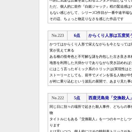
ベ的に気楽な読書を楽しめるエンタメ作品となって
ただ、個人的に前作『白銀ジャック』程の緊迫感は
もない感じがして、シリーズ2作目が一番中途半端
その辺、ちょっと物足りなさを感じた作品です
No.223
6点
からくり人形は五度笑
かつてはからくり人形で栄えながらも今となっては
実が見えて来る
ある種の怪奇色と不可解な謎を内包した古き良き本
地形を利用した大掛かりでありながら突き詰めれば
にはこう言ったギミック系のトリックは(実現性はと
ストーリーとしても、前半でメインを張る人物が中
が村に乗り込むという波乱の展開で、あまり見た事
No.222
5点
西鹿児島発「交換殺人
同じ日に別々の場所で起きた殺人事件、どちらの事
物
タイトルにもある『交換殺人』を一つのキーとしつ
ります
とは言いつつ、個人的にはその時刻表トリックがあ