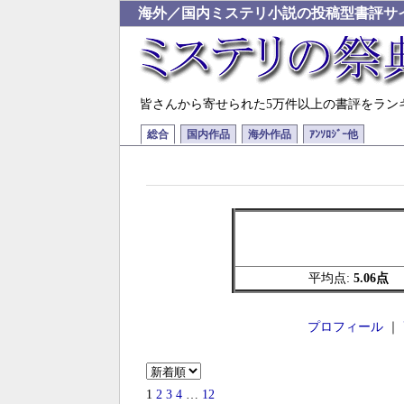
海外／国内ミステリ小説の投稿型書評サ
皆さんから寄せられた5万件以上の書評をラン
総合
国内作品
海外作品
ｱﾝｿﾛｼﾞｰ他
平均点:
5.06点
プロフィール
｜
1
2
3
4
…
12