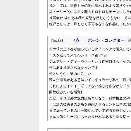
私としては、本作もその例に漏れずあまり驚きやや
ストーリー的には男女間のドロドロをテーマにした
被害者)の姿にある種の哀愁を感じなくもない…そ
総評としては、可もなく不可もなくな作品だったか
No.221
4点
ボーン・コレクター
-
その場に上下巻が揃っているタイミングで購入して
ーズを遡って来てのシリーズ第1作目
ジェフリー・ディーヴァーという作家自体も、その
作はあまり刺さらなかったです
何というか、魅力に乏しい…
読んだ順番がある意味でイレギュラーな私の主観で
それによるイマイチ嵌ってない感じはさながら『リ
回想編みたいな感覚)
ただ、それ以外の魅力はあまりなく、科学捜査のや
えば次の被害者の居所を連想させるヒントはその場
まで煽っているのに実際読んでいて魅力を感じない
まぁ人気シリーズにも当たり外れはあると割り切っ