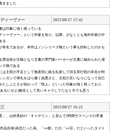
着きました
・ディーヴァー
2025/08/17 17:42
書は印象に強く残っている
ディーヴァー」という作家を知り、以降、少なくとも海外作家の中
ある
が有名であるが、本作はノンシリーズ物という事も好転したのかも
る脅迫状が主軸となり文書の専門家パーカーが文書に秘められた僅
ンス物である
には主犯の手足として無差別に銃を乱射して回る実行犯の存在が特
シンガンで弾丸をばら撒く凶悪さと、主犯の言いなりになって自己
みたしぶとさが加わって『怪人』といった印象が強く残っており、
はあるにせよ)敵役として良いキャラしてたなと今でも思う
峻三
2025/08/17 16:21
彦」、山村美紗の「キャサリン」と並んで2時間サスペンスの常連
作品自体)未読だった為、「○○館」だの「○○荘」だといったタイト