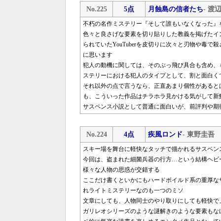
No.225
5点
月蝕島の信者たち
- 渡
不朽の名作ミステリー『そして誰もいなくなった』
色々と良さげな要素を切り貼りした教義を掲げたイ
られていたYouTuberを皮切りに次々と刃物や毒
に思います
犯人の動機に関しては、そのぶっ飛び具合も含め、
ステリーにおける犯人のタイプとして、割と面白く
それ以外の点で言うなら、正直あまり個性があると
も、こういった作品はチラホラ見かける気がして新
サスペンス小説として普通に面白いが、前評判や期
No.224
4点
疾風ロンド
- 東野圭吾
スキー場を舞台に軽快なタッチで描かれるサスペン
今回は、盗まれた細菌兵器の行方…という結構ヘビ
様々な人物の思惑が交錯する
ここだけ書くといかにもハードボイルド系の重厚な
れライトミステリーなのも一つのミソ
文章にしても、人物同士のやり取りにしても軽快で
ガリレオシリーズのような謎解きのような要素もな