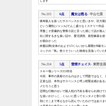
します
No.215
6点
魔女は甦る
- 中山七里
猟奇殺人を扱ったサスペンスかと思いきや、巨大製
という属性(ジャンル)てんこ盛りなミステリー作品
序盤こそ普遍的な警察小説と言った感じて話が進ん
社に関するきな臭い話や、嬰児誘拐、新型麻薬を使
か面白かった
終盤以降(全体のおよそ1/3くらい)から展開がB
コックの『鳥』然りそういった映画を見漁っていた
No.214
5点
雪煙チェイス
- 東野圭
スキー場シリーズの3作目
今回、事件の真相そのものはさして問題ではなく、
正直な話、本作はサスペンスと呼ぶ程緊迫感がある
メだろうと思う
迂闊な行動のせいで殺人犯の汚名を着せられ掛けて
な追いかけっこ…くらいに思ってエンタメと割り切
別にそこまで考えながら読んでいたわけではありま