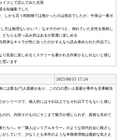
ョイスして読んでみた次第
成る短編集でした
で、しかも言う程館物では無かったのは残念でしたが、中身は一番ボ
殺し方は無理ないかい？」なオチのやつと、倒れていた女性を救助し
、どちらも突っ込み所はあるが普通に楽しめる
自然体なキャラが性に合ったのかすんなら読み進められた作品でし
なり気楽に楽しめるミステリーを書かれる作家かもしれないと感じ
と思います
2025/08/15 17:24
には喋る(!?)人面瘡があり、この口の悪い人面瘡が事件を見事解決
うかシリーズで、個人的にはそれ以上でもそれ以下でもないと感じ
ものの、内容そのものにそこまで魅力が感じられず、真相も含めて
者たちへ』や『隣人はシリアルキラー』のような現代社会に根ざし
じがしていて、少なくとも本作のような本格推理物は微妙な気さえ