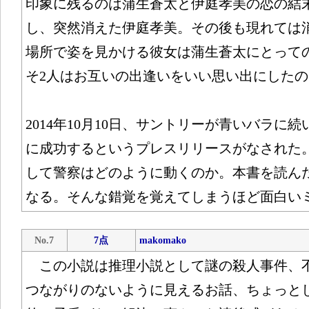
印象に残るのは蒲生蒼太と伊庭孝美の恋の結
し、突然消えた伊庭孝美。その後も現れては
場所で姿を見かける彼女は蒲生蒼太にとって
そ2人はお互いの出逢いをいい思い出にした
2014年10月10日、サントリーが青いバラに
に成功するというプレスリリースがなされた
して警察はどのように動くのか。本書を読ん
なる。そんな錯覚を覚えてしまうほど面白い
No.7
7点
makomako
この小説は推理小説として謎の殺人事件、
つながりのないように見えるお話、ちょっと