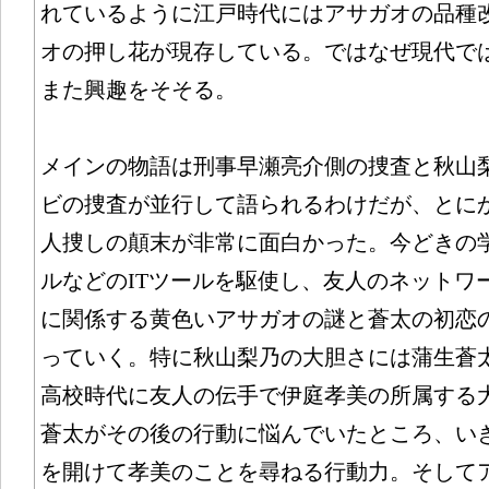
れているように江戸時代にはアサガオの品種
オの押し花が現存している。ではなぜ現代で
また興趣をそそる。
メインの物語は刑事早瀬亮介側の捜査と秋山
ビの捜査が並行して語られるわけだが、とに
人捜しの顛末が非常に面白かった。今どきの
ルなどのITツールを駆使し、友人のネットワ
に関係する黄色いアサガオの謎と蒼太の初恋
っていく。特に秋山梨乃の大胆さには蒲生蒼
高校時代に友人の伝手で伊庭孝美の所属する
蒼太がその後の行動に悩んでいたところ、い
を開けて孝美のことを尋ねる行動力。そして