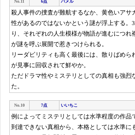
No.11
6点
パメル
殺人事件の捜査が難航するなか、黄色いアサ
性があるのではないかという謎が浮上する。
り、それぞれの人生模様が物語が進むにつれ
が謎を呼ぶ展開で惹きつけられる。
リーダビリティも高く最後には、散りばめら
が見事に回収されて鮮やか。
ただドラマ性やミステリとしての真相も強烈
た。
No.10
7点
いいちこ
例によってミステリとしては水準程度の作品
到達できない真相から、本格としては水準に