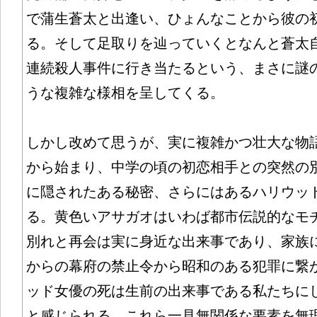
で蒲生蒼太と出逢い、ひょんなことから彼の
る。そして足取りを辿っていくとなんと蒼太
連続殺人事件に行き当たるという、まさに謎
うな複雑な様相を呈してくる。
しかし改めて思うが、実に複雑かつ壮大な物
から始まり、中学の頃の初恋相手との突然の
に隠されたある秘密、さらにはあるハリウッ
る。黄色いアサガオはいわば都市伝説的なモ
別れと再会は実に身近な出来事であり、家族
からの幕府の禁止令から昭和のある犯罪に繋
ッド女優の死は生前の出来事である私たちに
と感じられる。これら一見無関係な要素を無