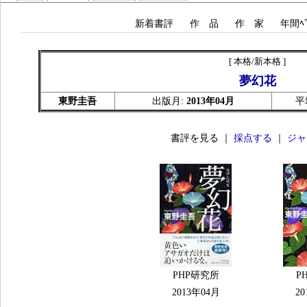
新着書評
作 品
作 家
年間ﾍﾞ
[ 本格/新本格 ]
夢幻花
東野圭吾
出版月:
2013年04月
平
書評を見る ｜
採点する
｜
ジャ
PHP研究所
P
2013年04月
20