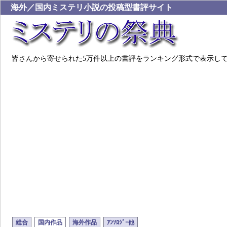
海外／国内ミステリ小説の投稿型書評サイト
皆さんから寄せられた5万件以上の書評をランキング形式で表示し
総合
国内作品
海外作品
ｱﾝｿﾛｼﾞｰ他