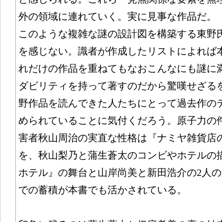
外の領域に連れていく。実に見事な作品だ。
このような複雑な謎の設計図を構築する東野
を感じない。識者が作成したリストによれば本
れだけの作品を重ねてもなおこんなにも謎に
ダビリティを持って著すのだから驚嘆せざる
野作品を読んできた人たちにとって過去作の
められていることに気付くだろう。原子力の
害者秋山周治の実直な性格は『ナミヤ雑貨店
を、秋山梨乃と蒲生蒼太のコンビやホテルの
ホテル』の舞台と山岸尚美と新田浩介の2人
での蓄積が本書でも活かされている。