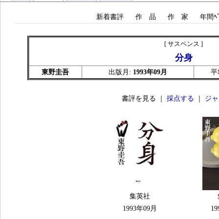
新着書評
作 品
作 家
年間ﾍﾞ
[ サスペンス ]
分身
東野圭吾
出版月:
1993年09月
平
書評を見る ｜
採点する
｜
ジャ
集英社
1993年09月
19