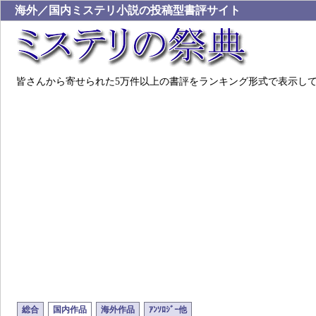
海外／国内ミステリ小説の投稿型書評サイト
皆さんから寄せられた5万件以上の書評をランキング形式で表示し
総合
国内作品
海外作品
ｱﾝｿﾛｼﾞｰ他