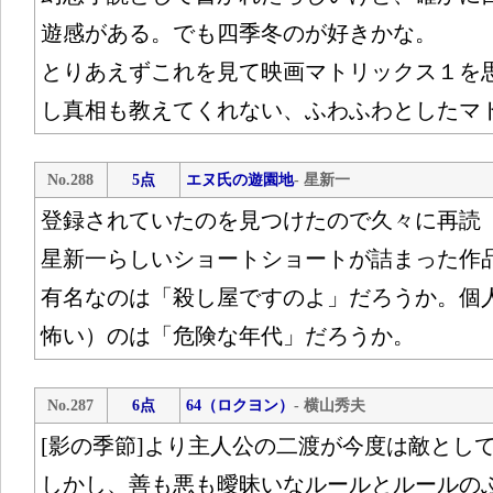
遊感がある。でも四季冬のが好きかな。
とりあえずこれを見て映画マトリックス１を
し真相も教えてくれない、ふわふわとしたマ
No.288
5点
エヌ氏の遊園地
- 星新一
登録されていたのを見つけたので久々に再読
星新一らしいショートショートが詰まった作
有名なのは「殺し屋ですのよ」だろうか。個
怖い）のは「危険な年代」だろうか。
No.287
6点
64（ロクヨン）
- 横山秀夫
[影の季節]より主人公の二渡が今度は敵とし
しかし、善も悪も曖昧いなルールとルールの