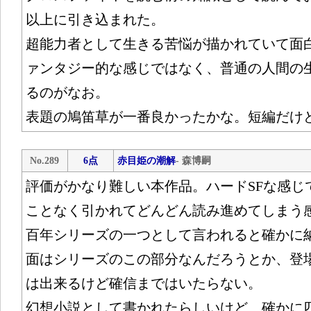
以上に引き込まれた。
超能力者として生きる苦悩が描かれていて面
ァンタジー的な感じではなく、普通の人間の
るのがなお。
表題の鳩笛草が一番良かったかな。短編だけ
No.289
6点
赤目姫の潮解
- 森博嗣
評価がかなり難しい本作品。ハードSFな感じ
ことなく引かれてどんどん読み進めてしまう
百年シリーズの一つとして言われると確かに
面はシリーズのこの部分なんだろうとか、登
は出来るけど確信まではいたらない。
幻想小説として書かれたらしいけど、確かに