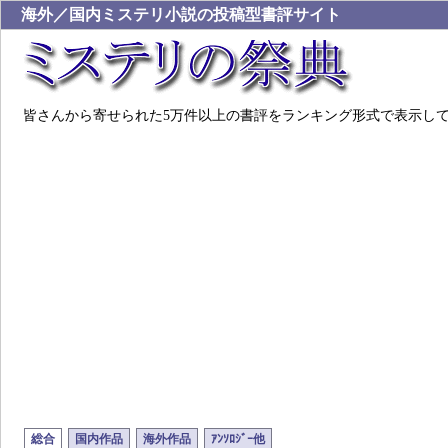
海外／国内ミステリ小説の投稿型書評サイト
皆さんから寄せられた5万件以上の書評をランキング形式で表示し
総合
国内作品
海外作品
ｱﾝｿﾛｼﾞｰ他