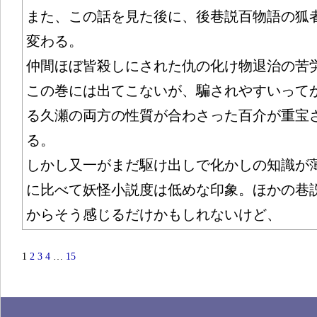
また、この話を見た後に、後巷説百物語の狐
変わる。
仲間ほぼ皆殺しにされた仇の化け物退治の苦
この巻には出てこないが、騙されやすいって
る久瀬の両方の性質が合わさった百介が重宝
る。
しかし又一がまだ駆け出しで化かしの知識が
に比べて妖怪小説度は低めな印象。ほかの巷
からそう感じるだけかもしれないけど、
1
2
3
4
…
15