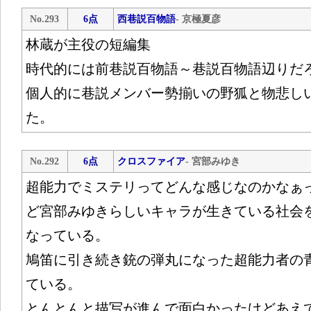
No.293
6点
西巷説百物語
- 京極夏彦
林蔵が主役の短編集
時代的には前巷説百物語～巷説百物語辺りだ
個人的に巷説メンバー勢揃いの野狐と物悲し
た。
No.292
6点
クロスファイア
- 宮部みゆき
超能力でミステリってどんな感じなのかなぁ
ど宮部みゆきらしいキャラが生きている社会
なっている。
鳩笛に引き続き銃の弾丸になった超能力者の
ている。
とんとんと描写が進んで面白かったけどあえ