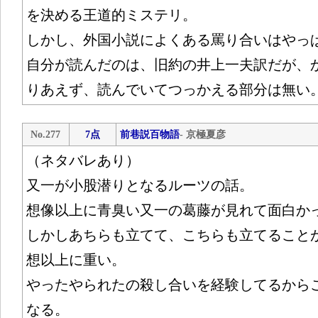
を決める王道的ミステリ。
しかし、外国小説によくある罵り合いはやっ
自分が読んだのは、旧約の井上一夫訳だが、
りあえず、読んでいてつっかえる部分は無い
No.277
7点
前巷説百物語
- 京極夏彦
（ネタバレあり）
又一が小股潜りとなるルーツの話。
想像以上に青臭い又一の葛藤が見れて面白か
しかしあちらも立てて、こちらも立てること
想以上に重い。
やったやられたの殺し合いを経験してるから
なる。