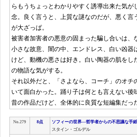
らもうちょっとわかりやすく誘導出来た気が
念。良く言うと、上質な謎なのだが、悪く言
が大ざっぱ。
被害者加害者の悪意の固まった騙し合いは、
小さな故意、闇の中、エンドレス、白い凶器
けど、動機の悪さは好き。白い陶器の肌をし
の物語な気がする。
それ以外だと、「さよなら、コーチ」のオチ
いて面白かった。踊り子は何とも言えない後
昔の作品だけど、全体的に良質な短編集だっ
No.279
8点
ソフィーの世界―哲学者からの不思議な手
スタイン・ゴルデル