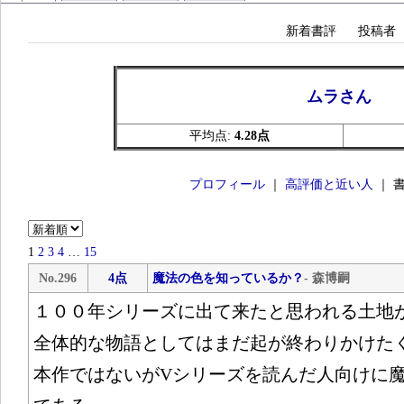
新着書評
投稿者
ムラさん
平均点:
4.28点
プロフィール
｜
高評価と近い人
｜ 
1
2
3
4
…
15
No.296
4点
魔法の色を知っているか？
- 森博嗣
１００年シリーズに出て来たと思われる土地
全体的な物語としてはまだ起が終わりかけた
本作ではないがVシリーズを読んだ人向けに