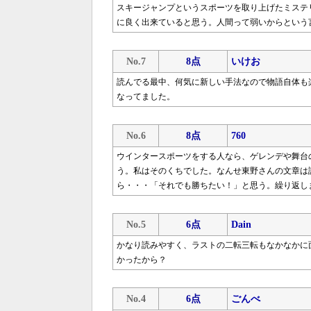
スキージャンプというスポーツを取り上げたミステ
に良く出来ていると思う。人間って弱いからという
No.7
8点
いけお
読んでる最中、何気に新しい手法なので物語自体も
なってました。
No.6
8点
760
ウインタースポーツをする人なら、ゲレンデや舞台
う。私はそのくちでした。なんせ東野さんの文章は
ら・・・「それでも勝ちたい！」と思う。繰り返し
No.5
6点
Dain
かなり読みやすく、ラストの二転三転もなかなかに
かったから？
No.4
6点
ごんべ