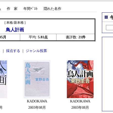
品
作 家
年間ﾍﾞｽﾄ
隠れた名作
[ 本格/新本格 ]
鳥人計画
05月
平均:
5.81点
書評数:
21件
 ｜
採点する
｜
ジャンル投票
KADOKAWA
KADOKAWA
7月
2003年08月
2003年08月