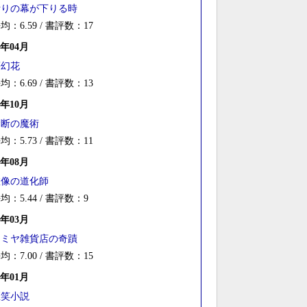
祈りの幕が下りる時
均：6.59 / 書評数：17
3年04月
夢幻花
均：6.69 / 書評数：13
2年10月
禁断の魔術
均：5.73 / 書評数：11
2年08月
虚像の道化師
均：5.44 / 書評数：9
2年03月
ナミヤ雑貨店の奇蹟
均：7.00 / 書評数：15
2年01月
歪笑小説