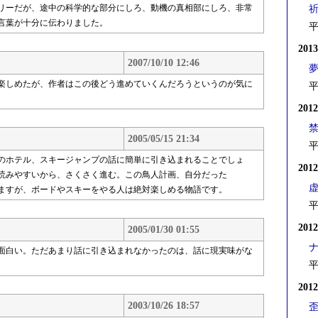
リーだが、途中の科学的な部分にしろ、動機の真相部にしろ、非常
言葉が十分に伝わりました。
平
201
2007/10/10 12:46
楽しめたが、作者はこの後どう進めていくんだろうというのが気に
平
201
2005/05/15 21:34
平
のホテル、スキージャンプの話に簡単に引き込まれることでしょ
201
読みやすいから、さくさく進む。この鳥人計画、自分だった
ますが、ボードやスキーをやる人は絶対楽しめる物語です。
平
201
2005/01/30 01:55
面白い。ただあまり話に引き込まれなかったのは、話に現実味がな
平
201
2003/10/26 18:57