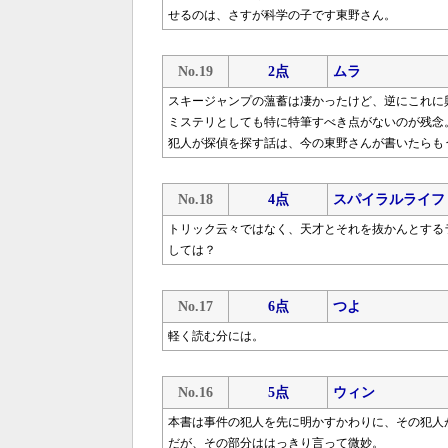
せるのは、さすが科学の子です東野さん。
No.19
2点
ムラ
スキージャンプの薀蓄は凄かったけど、逆にこれに
ミステリとしても特に特筆すべき点がないのが残念
犯人が探偵を探す話は、今の東野さんが書いたらも
No.18
4点
スパイラルライフ
トリック云々ではなく、天才とそれを抜かんとする
しては？
No.17
6点
つよ
軽く読む分には。
No.16
5点
ウィン
本書は事件の犯人を先に明かすかわりに、その犯人
だが、その部分ははっきり言って微妙。