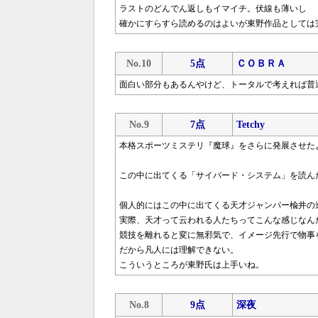
ラストのどんでん返しもイマイチ。伏線も薄いし
確かにすらすら読めるのはよいが東野作品としては
No.10
5点
ＣＯＢＲＡ
面白い部分もあるんやけど、トータルで考えれば普
No.9
7点
Tetchy
本格スポーツミステリ『魔球』をさらに発展させた
この中に出てくる「サイバード・システム」を読ん
個人的にはこの中に出てくる天才ジャンパー楡井の
実際、天才って云われる人たちってこんな感じなん
競技を離れると変に無邪気で、イメージ先行で物事
だから凡人には理解できない。
こういうところが東野氏は上手いね。
No.8
9点
深夜