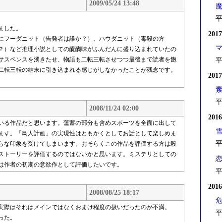
2009/05/24 13:48
平
ました。
201
にフーダニット（告発者は誰か？）、ハウダニット（毒殺の方
？）など推理小説としての醍醐味がふんだんに盛り込まれていたの
サスペンスを湧きたせ、物語も二転三転させつつ最後まで読者を飽
平
二転三転の結末に引き込まれる感じがしなかったことが残念です。
201
平
2008/11/24 02:00
201
いる作品だと思います。薀蓄の部分も含めスポーツを全面に出して
ます。「鳥人計画」の実現性はともかくとしてお話として楽しめま
平
らな印象を受けてしまいます。おそらくこの作品を評価する方は殺
ストーリーを評価するのではないかと思います。ミステリとしての
は作者の初期の意欲作として評価したいです。
平
201
2008/08/25 18:17
実際はそれはメインではなくおまけ程度の扱いだったのが不満。
平
った。