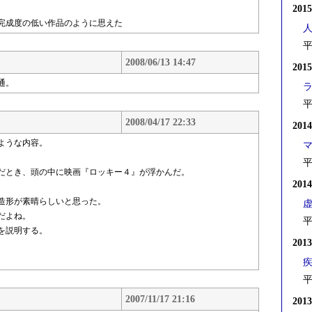
201
完成度の低い作品のように思えた
平
2008/06/13 14:47
201
通。
平
2008/04/17 22:33
201
ような内容。
平
だとき、頭の中に映画『ロッキー４』が浮かんだ。
201
造形が素晴らしいと思った。
だよね。
平
を説明する。
201
平
2007/11/17 21:16
201