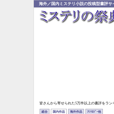
海外／国内ミステリ小説の投稿型書評サ
皆さんから寄せられた5万件以上の書評をラン
総合
国内作品
海外作品
ｱﾝｿﾛｼﾞｰ他