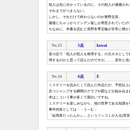
犯人は先に分かっているのに、その犯人が逮捕され
それまでがつまらない。
しかし、それだけで終わらないのが東野圭吾。
最後にちゃっかりドンデン返しが用意されていたの
ちなみに、本書を読むと長野冬季五輪が非常に懐か
No.15
5点
kowai
某小説で「犯人が犯人を推理する」の元ネタとして
理するのかと思って読んだのですが。。。意外と浅
No.14
6点
E
ミステリーを読みたくて読んだ作品だが、予想以上
且つジャンプする瞬間のグラフや図などが組み込ま
本はこういう事が多くて面白いですね。
ミステリーを楽しみながら、他の世界である知識を
事件内容としては・・う～む；
「結局君だったんかぃ」というツッコミが入る(苦笑