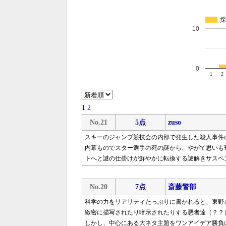
採
10
0
1
2
1
2
No.21
5点
zuso
スキーのジャンプ競技会の内部で発生した殺人事件
内幕ものでスター選手の死の謎から、やがて思いも
トへと謎の仕掛けが鮮やかに転換する謎解きサスペ
No.20
7点
斎藤警部
科学の力をリアリティたっぷりに書かれると、東野
緻密に描写されたり暗示されたりする悪者達
しかし、中心にある大ネタ主題をワンアイデア勝負