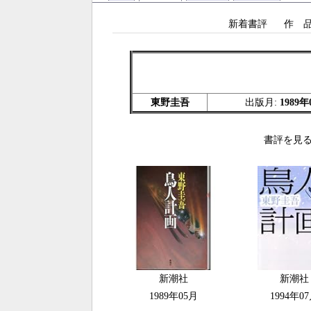
新着書評
作 
東野圭吾
出版月:
1989年
書評を見る
新潮社
新潮社
1989年05月
1994年0