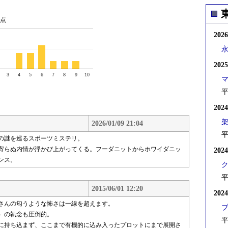
点
202
202
3
4
5
6
7
8
9
10
平
202
2026/01/09 21:04
平
の謎を巡るスポーツミステリ。
寄らぬ内情が浮かび上がってくる。フーダニットからホワイダニッ
202
ンス。
平
2015/06/01 12:20
202
さんの匂うような怖さは一線を超えます。
（？？）の執念も圧倒的。
平
に持ち込まず、ここまで有機的に込み入ったプロットにまで展開さ