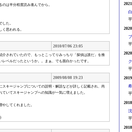
202
るのは半分程度読み進んでから。
平
でした。
202
しく思われる。
平
2010/07/06 23:05
202
紹介されていたので、もっとこってりみっちり「探偵は誰だ」を推
いレベルだったというか。。まぁ、でも面白かったです。
平
2009/08/08 19:23
201
にスキージャンプについての説明・解説などが詳しく記載され、尚
れていてスキージャンプへの知識が一気に増えました。
平
201
増やしてくれました。
)
平
201