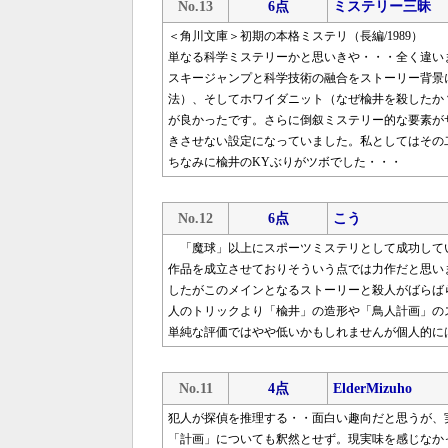
No.13
6点
ミステリー三昧
＜角川文庫＞初期の本格ミステリ（長編/1989）
単なる科学ミステリーかと思いきや・・・全く違い
スキージャンプと科学技術の融合をストーリー背景
法）、そしてホワイダニット（なぜ楡井を殺したか
が良かったです。さらに倒叙ミステリー的な要素が
きさせない設定になっていました。私としてはその
ちなみに楡井のKYぶりがツボでした・・・
No.12
6点
こう
「魔球」以上にスポーツミステリとして成功して
作品を成立させておりそういう点では力作だと思い
したがこのメインとなるストーリーと殺人がばらば
人のトリックより「楡井」の造形や「鳥人計画」の
単純な評価ではやや低いかもしれませんが個人的に
No.11
4点
ElderMizuho
犯人が探偵を推理する・・面白い趣向だと思うが、
「計画」についても釈然とせず。現実味を感じなか