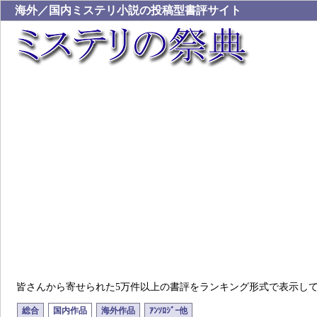
海外／国内ミステリ小説の投稿型書評サイト
皆さんから寄せられた5万件以上の書評をランキング形式で表示し
総合
国内作品
海外作品
ｱﾝｿﾛｼﾞｰ他