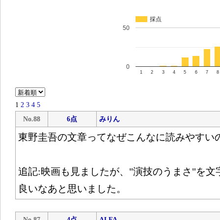
採点
50
0
1
2
3
4
5
6
7
8
1
2
3
4
5
No.88
6点
みりん
東野圭吾の文章ってなぜこんなに読みやすい
追記:映画も見ましたが、"演技のうまさ"を
良いなあと思いました。
No.87
4点
ALFA