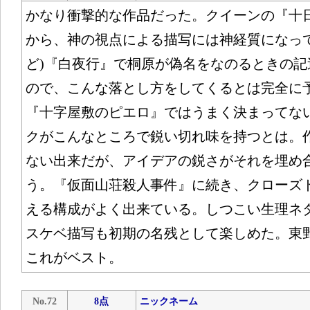
かなり衝撃的な作品だった。クイーンの『十
から、神の視点による描写には神経質になって
ど)『白夜行』で桐原が偽名をなのるときの記
ので、こんな落とし方をしてくるとは完全に
『十字屋敷のピエロ』ではうまく決まってな
クがこんなところで鋭い切れ味を持つとは。
ない出来だが、アイデアの鋭さがそれを埋め
う。『仮面山荘殺人事件』に続き、クローズ
える構成がよく出来ている。しつこい生理ネ
スケベ描写も初期の名残として楽しめた。東
これがベスト。
No.72
8点
ニックネーム