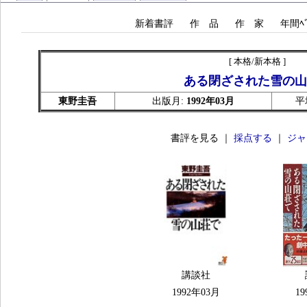
新着書評
作 品
作 家
年間ﾍﾞ
[ 本格/新本格 ]
ある閉ざされた雪の山
東野圭吾
出版月:
1992年03月
平
書評を見る ｜
採点する
｜
ジャ
講談社
1992年03月
19