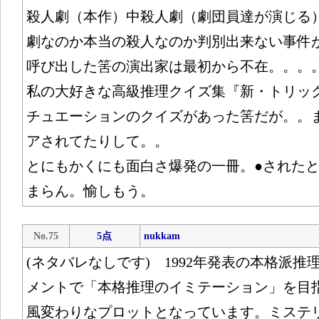
殺人劇（本作）中殺人劇（劇団員達が演じる
劇なのか本当の殺人なのか判別出来ない事件
呼び出した筈の演出家は最初から不在。。。
私の大好きな高級推理クイズ集『新・トリッ
チュエーションのクイズがあった筈だが。。
アされてたりして。。
とにもかくにも面白さ爆発の一冊。●されたと
まらん。愉しもう。
No.75
5点
nukkam
(ネタバレなしです) 1992年発表の本格派
メントで「本格推理のイミテーション」を目
風変わりなプロットとなっています。ミステ