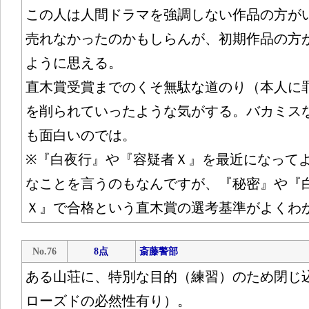
この人は人間ドラマを強調しない作品の方が
売れなかったのかもしらんが、初期作品の方
ように思える。
直木賞受賞までのくそ無駄な道のり（本人に
を削られていったような気がする。バカミス
も面白いのでは。
※『白夜行』や『容疑者Ｘ』を最近になって
なことを言うのもなんですが、『秘密』や『
Ｘ』で合格という直木賞の選考基準がよくわ
No.76
8点
斎藤警部
ある山荘に、特別な目的（練習）のため閉じ
ローズドの必然性有り）。