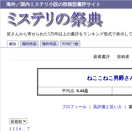
海外／国内ミステリ小説の投稿型書評サイト
皆さんから寄せられた5万件以上の書評をランキング形式で表示し
総合
国内作品
海外作品
ｱﾝｿﾛｼﾞｰ他
新着書評
投稿者
ねここねこ男爵さ
平均点:
6.44点
プロフィール
｜
高評価と近い人
｜ 
1
2
3
4
…
7