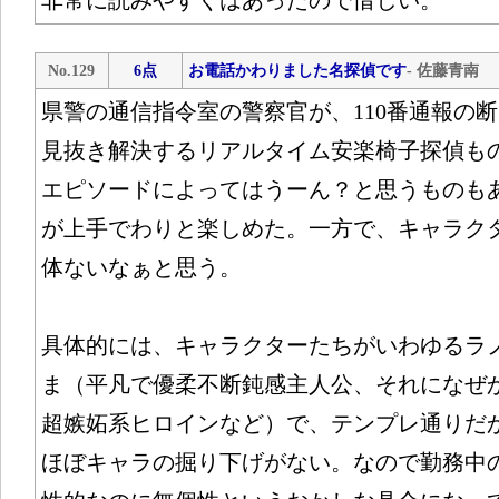
非常に読みやすくはあったので惜しい。
No.129
6点
お電話かわりました名探偵です
- 佐藤青南
県警の通信指令室の警察官が、110番通報の
見抜き解決するリアルタイム安楽椅子探偵も
エピソードによってはうーん？と思うものも
が上手でわりと楽しめた。一方で、キャラク
体ないなぁと思う。
具体的には、キャラクターたちがいわゆるラ
ま（平凡で優柔不断鈍感主人公、それになぜ
超嫉妬系ヒロインなど）で、テンプレ通りだ
ほぼキャラの掘り下げがない。なので勤務中