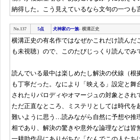
納得した。こう見えているなら文句の一つも
No.137
5点
犬神家の一族
- 横溝正史
横溝正史の有名作ではなぜかこれだけ読んだ
も未視聴）ので、このたびじっくり読んでみ
読んでいる最中は楽しめたし解決の伏線（根
も丁寧だった。なにより「映える」設定と舞
されたりパロディやオマージュの対象とされ
ただ正直なところ、ミステリとしては時代を
難いように思う…読みながら自然に予想や推
相であり、解決の驚きや意外な論理などは皆
一耕助作品にありがちな「なんでこの人たち