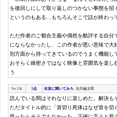
を後回しにして取り返しのつかない事態を招
というのもある…もちろんそこで話が終わっ
ただ作者のご都合主義や偶然を酷評する自分
にならなかったし、この作者が悪い意味で大
別方面から持ってきているのでうまく機能し
おそらく緻密さではなく映像と雰囲気を楽し
う
No.136
5点
生首に聞いてみろ
- 法月綸太郎
読んでいる間はそれなりに楽しめた。解決も
ただタイトル的に「首切り死体はなぜ首を切
思ったらそうでもなかった…正確に言うと新