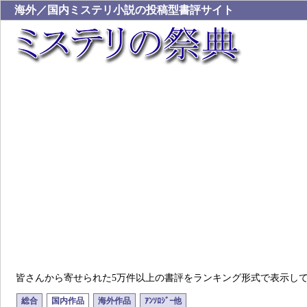
海外／国内ミステリ小説の投稿型書評サイト
皆さんから寄せられた5万件以上の書評をランキング形式で表示し
総合
国内作品
海外作品
ｱﾝｿﾛｼﾞｰ他