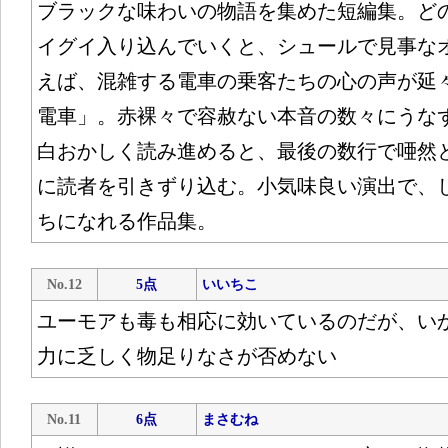
ブラックな味わいの物語を集めた短編集。ど
イグイ入り込んでいくと、シュールで見事な
えば、混雑する電車の乗客たちの心の声が延
電車」。赤裸々で容赦ない本音の数々にうな
白おかしく読み進めると、最後の数行で唖然
に読者を引きずり込む。小気味良い演出で、
ちになれる作品集。
No.12
5点
いいちこ
ユーモアも毒も相応に効いているのだが、い
力に乏しく物足りなさが否めない
No.11
6点
まさむね