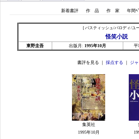
新着書評
作 品
作 家
年間ﾍﾞ
[ パスティッシュ/パロディ/ユー
怪笑小説
東野圭吾
出版月:
1995年10月
平
書評を見る ｜
採点する
｜
ジャ
集英社
1995年10月
19