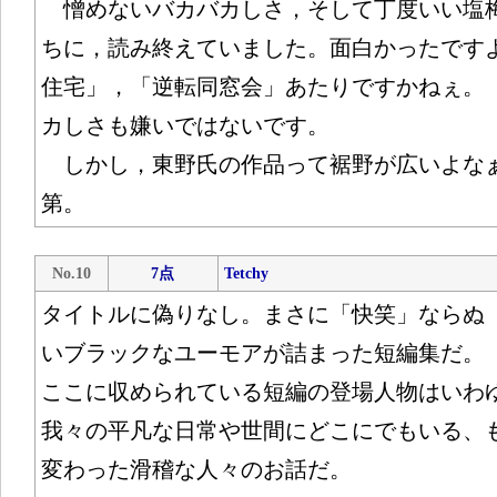
憎めないバカバカしさ，そして丁度いい塩
ちに，読み終えていました。面白かったです
住宅」，「逆転同窓会」あたりですかねぇ。
カしさも嫌いではないです。
しかし，東野氏の作品って裾野が広いよな
第。
No.10
7点
Tetchy
タイトルに偽りなし。まさに「快笑」ならぬ
いブラックなユーモアが詰まった短編集だ。
ここに収められている短編の登場人物はいわ
我々の平凡な日常や世間にどこにでもいる、
変わった滑稽な人々のお話だ。