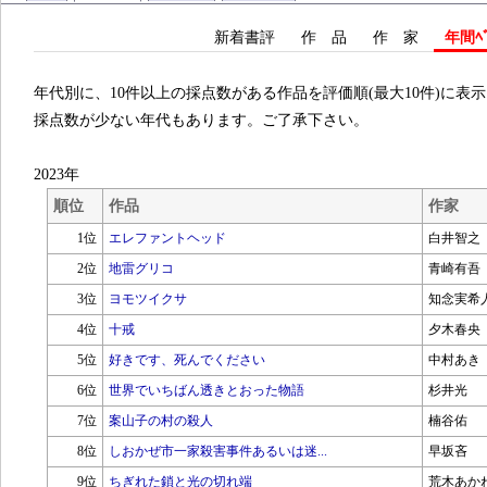
新着書評
作 品
作 家
年間ﾍﾞ
年代別に、10件以上の採点数がある作品を評価順(最大10件)に表
採点数が少ない年代もあります。ご了承下さい。
2023年
順位
作品
作家
1位
エレファントヘッド
白井智之
2位
地雷グリコ
青崎有吾
3位
ヨモツイクサ
知念実希
4位
十戒
夕木春央
5位
好きです、死んでください
中村あき
6位
世界でいちばん透きとおった物語
杉井光
7位
案山子の村の殺人
楠谷佑
8位
しおかぜ市一家殺害事件あるいは迷...
早坂吝
9位
ちぎれた鎖と光の切れ端
荒木あか