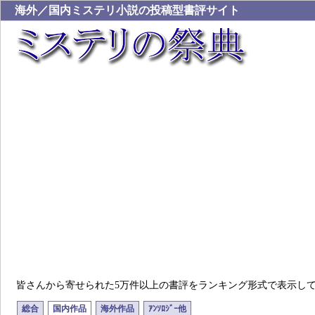
海外／国内ミステリ小説の投稿型書評サイト
皆さんから寄せられた5万件以上の書評をランキング形式で表示し
総合
国内作品
海外作品
ｱﾝｿﾛｼﾞｰ他