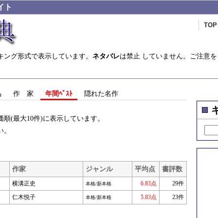
イト
TOP
キング形式で表示しています。
ネタバレ
は禁止 していません。ご注意を
品
作 家
年間ﾍﾞｽﾄ
隠れた名作
順(最大10件)に表示しています。
い。
作家
ジャンル
平均点
書評数
横溝正史
6.83点
29件
本格/新本格
仁木悦子
5.83点
23件
本格/新本格