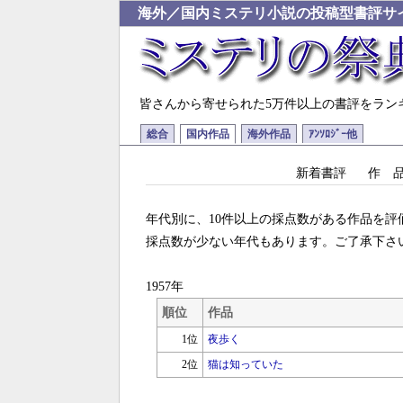
海外／国内ミステリ小説の投稿型書評サ
皆さんから寄せられた5万件以上の書評をラン
総合
国内作品
海外作品
ｱﾝｿﾛｼﾞｰ他
新着書評
作 
年代別に、10件以上の採点数がある作品を評価
採点数が少ない年代もあります。ご了承下さ
1957年
順位
作品
1位
夜歩く
2位
猫は知っていた