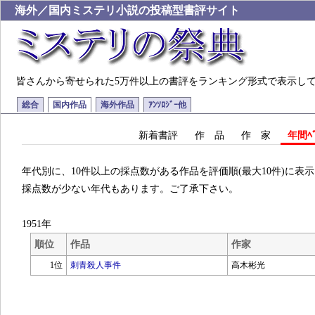
海外／国内ミステリ小説の投稿型書評サイト
皆さんから寄せられた5万件以上の書評をランキング形式で表示し
総合
国内作品
海外作品
ｱﾝｿﾛｼﾞｰ他
新着書評
作 品
作 家
年間ﾍﾞ
年代別に、10件以上の採点数がある作品を評価順(最大10件)に表
採点数が少ない年代もあります。ご了承下さい。
1951年
順位
作品
作家
1位
刺青殺人事件
高木彬光