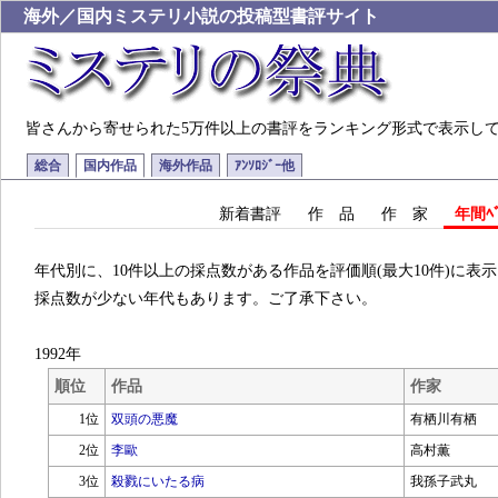
海外／国内ミステリ小説の投稿型書評サイト
皆さんから寄せられた5万件以上の書評をランキング形式で表示し
総合
国内作品
海外作品
ｱﾝｿﾛｼﾞｰ他
新着書評
作 品
作 家
年間ﾍﾞ
年代別に、10件以上の採点数がある作品を評価順(最大10件)に表
採点数が少ない年代もあります。ご了承下さい。
1992年
順位
作品
作家
1位
双頭の悪魔
有栖川有栖
2位
李歐
高村薫
3位
殺戮にいたる病
我孫子武丸