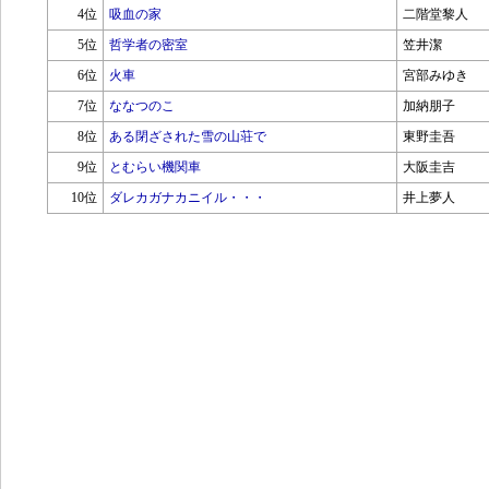
4位
吸血の家
二階堂黎人
5位
哲学者の密室
笠井潔
6位
火車
宮部みゆき
7位
ななつのこ
加納朋子
8位
ある閉ざされた雪の山荘で
東野圭吾
9位
とむらい機関車
大阪圭吉
10位
ダレカガナカニイル・・・
井上夢人