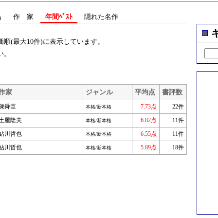
品
作 家
年間ﾍﾞｽﾄ
隠れた名作
順(最大10件)に表示しています。
い。
作家
ジャンル
平均点
書評数
陳舜臣
7.73点
22件
本格/新本格
土屋隆夫
6.82点
11件
本格/新本格
鮎川哲也
6.55点
11件
本格/新本格
鮎川哲也
5.89点
18件
本格/新本格