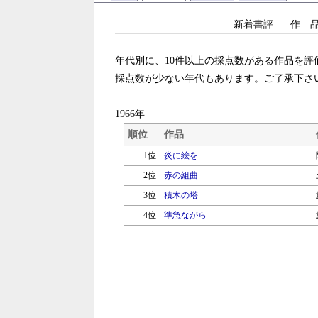
新着書評
作 
年代別に、10件以上の採点数がある作品を評価
採点数が少ない年代もあります。ご了承下さ
1966年
順位
作品
1位
炎に絵を
2位
赤の組曲
3位
積木の塔
4位
準急ながら