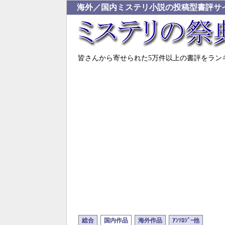
海外／国内ミステリ小説の投稿型書評サ
皆さんから寄せられた5万件以上の書評をラン
総合
国内作品
海外作品
ｱﾝｿﾛｼﾞｰ他