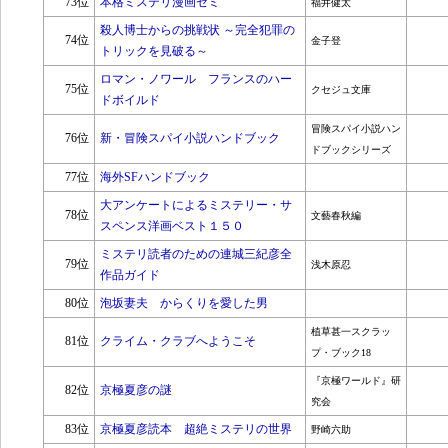
73位
本格ミステリ漫画ゼミ
福井健太
殺人博士からの挑戦状 ～完全犯罪の
74位
金子登
トリックを見破る～
ロマン・ノワール フランスのハー
75位
クセジュ文庫
ドボイルド
冒険スパイ小説ハン
76位
新・冒険スパイ小説ハンドブック
ドブックシリーズ
77位
海外SFハンドブック
大アンケートによるミステリー・サ
78位
文藝春秋編
スペンス洋画ベスト１５０
ミステリ読者のための連城三紀彦全
79位
浅木原忍
作品ガイド
80位
泡坂妻夫 からくりを愛した男
植草甚一スクラッ
81位
クライム・クラブへようこそ
プ・ブック18
『京極ワールド』研
82位
京極夏彦の謎
究会
83位
京極夏彦読本 超絶ミステリの世界
野崎六助