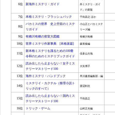
6位
新海外ミステリ・ガイド
外ミステリ・ガイ
ド』の新版
7位
本格ミステリ・フラッシュバック
千街晶之 ほか
バカミスの世界 史上空前のミステ
小山正とバカミステ
8位
リガイド
リーズ編
9位
有栖川有栖の密室大図鑑
有栖川有栖
10位
世界ミステリ作家事典 [本格派篇]
森英俊編
新本格ミステリを識るための100冊
11位
佳多山大地
令和のためのミステリブックガイド
読み出したら止まらない！女子ミス
12位
大矢博子
テリーマストリード100
13位
海外ミステリ・ハンドブック
早川書房編集部・編
ミステリイ・カクテル（推理小説ト
14位
渡辺剣次
リックのすべて）
読み出したら止まらない！国内ミス
15位
千街晶之
テリーマストリード100
16位
トリック・ゲーム
山村正夫編