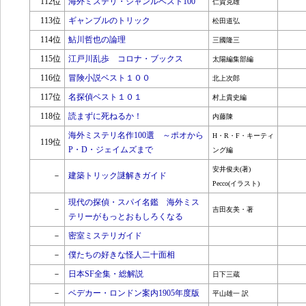
112位
海外ミステリ・ジャンルベスト100
仁賀克雄
113位
ギャンブルのトリック
松田道弘
114位
鮎川哲也の論理
三國隆三
115位
江戸川乱歩 コロナ・ブックス
太陽編集部編
116位
冒険小説ベスト１００
北上次郎
117位
名探偵ベスト１０１
村上貴史編
118位
読まずに死ねるか！
内藤陳
海外ミステリ名作100選 ～ポオから
H・R・F・キーティ
119位
P・D・ジェイムズまで
ング編
安井俊夫(著)
－
建築トリック謎解きガイド
Pecco(イラスト)
現代の探偵・スパイ名鑑 海外ミス
－
吉田友美・著
テリーがもっとおもしろくなる
－
密室ミステリガイド
－
僕たちの好きな怪人二十面相
－
日本SF全集・総解説
日下三蔵
－
ベデカー・ロンドン案内1905年度版
平山雄一 訳