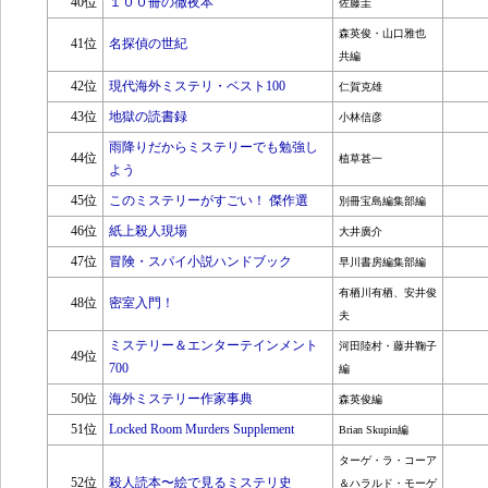
40位
１００冊の徹夜本
佐藤圭
森英俊・山口雅也
41位
名探偵の世紀
共編
42位
現代海外ミステリ・ベスト100
仁賀克雄
43位
地獄の読書録
小林信彦
雨降りだからミステリーでも勉強し
44位
植草甚一
よう
45位
このミステリーがすごい！ 傑作選
別冊宝島編集部編
46位
紙上殺人現場
大井廣介
47位
冒険・スパイ小説ハンドブック
早川書房編集部編
有栖川有栖、安井俊
48位
密室入門！
夫
ミステリー＆エンターテインメント
河田陸村・藤井鞠子
49位
700
編
50位
海外ミステリー作家事典
森英俊編
51位
Locked Room Murders Supplement
Brian Skupin編
ターゲ・ラ・コーア
52位
殺人読本〜絵で見るミステリ史
＆ハラルド・モーゲ