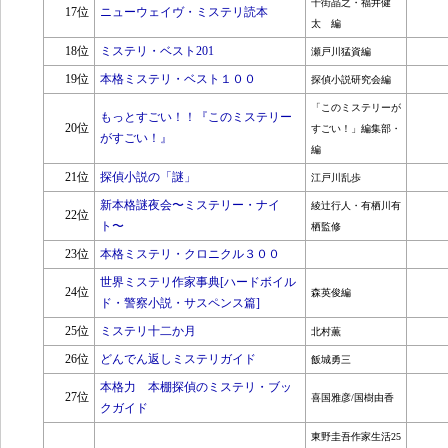
千街晶之・福井健
17位
ニューウェイヴ・ミステリ読本
太 編
18位
ミステリ・ベスト201
瀬戸川猛資編
19位
本格ミステリ・ベスト１００
探偵小説研究会編
「このミステリーが
もっとすごい！！『このミステリー
20位
すごい！」編集部・
がすごい！』
編
21位
探偵小説の「謎」
江戸川乱歩
新本格謎夜会〜ミステリー・ナイ
綾辻行人・有栖川有
22位
ト〜
栖監修
23位
本格ミステリ・クロニクル３００
世界ミステリ作家事典[ハードボイル
24位
森英俊編
ド・警察小説・サスペンス篇]
25位
ミステリ十二か月
北村薫
26位
どんでん返しミステリガイド
飯城勇三
本格力 本棚探偵のミステリ・ブッ
27位
喜国雅彦/国樹由香
クガイド
東野圭吾作家生活25