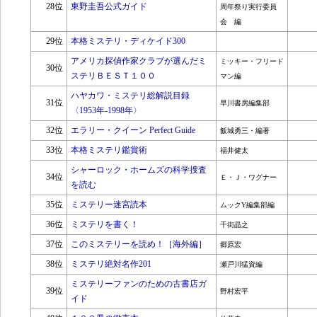
28位
東野圭吾公式ガイド
周年祭り実行委員
会 編
29位
本格ミステリ・ディケイド300
アメリカ探偵作家クラブが選んだミ
ミッキー・フリード
30位
ステリＢＥＳＴ１００
マン編
ハヤカワ・ミステリ総解説目録
31位
早川書房編集部
〈1953年‐1998年〉
32位
エラリー・クイーン Perfect Guide
飯城勇三・編著
33位
本格ミステリ鑑賞術
福井健太
シャーロック・ホームズの科学捜査
34位
Ｅ・Ｊ・ワグナー
を読む
35位
ミステリー迷宮読本
ムックY編集部編
36位
ミステリを書く！
千街晶之
37位
このミステリーを読め！［海外編］
郷原宏
38位
ミステリ絶対名作201
瀬戸川猛資編
ミステリーファンのための古書店ガ
39位
野村宏平
イド