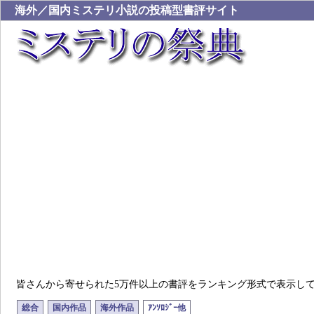
海外／国内ミステリ小説の投稿型書評サイト
皆さんから寄せられた5万件以上の書評をランキング形式で表示し
総合
国内作品
海外作品
ｱﾝｿﾛｼﾞｰ他