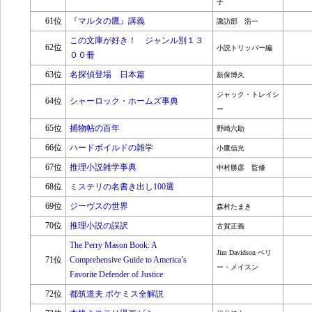
子
61位
『マルタの鷹』講義
諏訪部 浩一
この文庫が好き！ ジャンル別１３
62位
小説トリッパー編
００冊
63位
名探偵登場 日本篇
新保博久
ジャック・トレイシ
64位
シャーロック・ホームズ事典
ー
65位
捕物帖の百年
野崎六助
66位
ハードボイルドの雑学
小鷹信光
67位
推理小説雑学事典
中村勝彦 監修
68位
ミステリの名書き出し100選
69位
ジーヴスの世界
森村たまき
70位
推理小説の誤訳
古賀正義
The Perry Mason Book: A
Jim Davidson ペリ
71位
Comprehensive Guide to America’s
ー・メイスン
Favorite Defender of Justice
72位
都筑道夫 ポケミス全解説