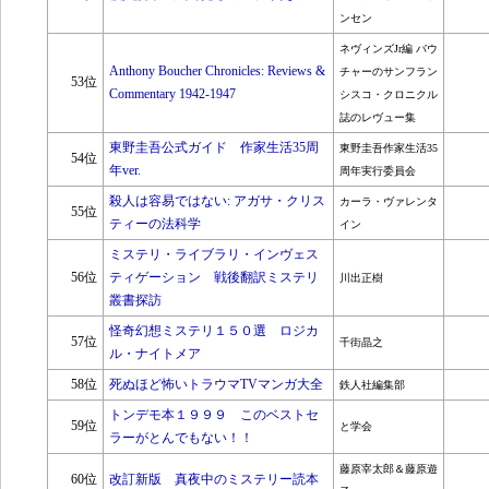
ンセン
ネヴィンズJr編 バウ
Anthony Boucher Chronicles: Reviews &
チャーのサンフラン
53位
Commentary 1942-1947
シスコ・クロニクル
誌のレヴュー集
東野圭吾公式ガイド 作家生活35周
東野圭吾作家生活35
54位
年ver.
周年実行委員会
殺人は容易ではない: アガサ・クリス
カーラ・ヴァレンタ
55位
ティーの法科学
イン
ミステリ・ライブラリ・インヴェス
56位
ティゲーション 戦後翻訳ミステリ
川出正樹
叢書探訪
怪奇幻想ミステリ１５０選 ロジカ
57位
千街晶之
ル・ナイトメア
58位
死ぬほど怖いトラウマTVマンガ大全
鉄人社編集部
トンデモ本１９９９ このベストセ
59位
と学会
ラーがとんでもない！！
藤原宰太郎＆藤原遊
60位
改訂新版 真夜中のミステリー読本