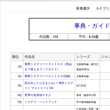
新着書評
カテゴリ
事典・ガイ
作品数：
131
平均：
6.32点
順位
作品名
シリーズ
ジャ
東西ミステリーベスト１００（死ぬ
文藝春秋編（週刊文
1位
まで使えるブックガイド）
春臨時増刊）
2位
東西ミステリーベスト１００(旧版)
文藝春秋編
読み出したら止まらない! 海外ミステ
3位
杉江松恋
リー マストリード100
4位
世界の名探偵５０人
著者：藤原宰太郎
5位
ミステリ・ハンドブック
早川書房編集部編
仁賀克雄／旧版『海