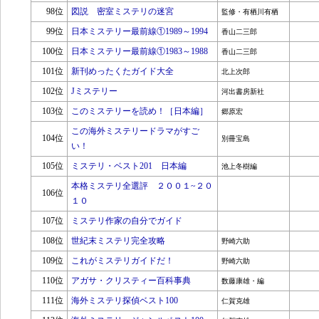
98位
図説 密室ミステリの迷宮
監修・有栖川有栖
99位
日本ミステリー最前線①1989～1994
香山二三郎
100位
日本ミステリー最前線①1983～1988
香山二三郎
101位
新刊めったくたガイド大全
北上次郎
102位
Jミステリー
河出書房新社
103位
このミステリーを読め！［日本編］
郷原宏
この海外ミステリードラマがすご
104位
別冊宝島
い！
105位
ミステリ・ベスト201 日本編
池上冬樹編
本格ミステリ全選評 ２００１~２０
106位
１０
107位
ミステリ作家の自分でガイド
108位
世紀末ミステリ完全攻略
野崎六助
109位
これがミステリガイドだ！
野崎六助
110位
アガサ・クリスティー百科事典
数藤康雄・編
111位
海外ミステリ探偵ベスト100
仁賀克雄