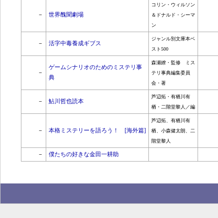
コリン・ウィルソン
－
世界醜聞劇場
＆ドナルド・シーマ
ン
ジャンル別文庫本ベ
－
活字中毒養成ギブス
スト500
森瀬繚・監修 ミス
ゲームシナリオのためのミステリ事
－
テリ事典編集委員
典
会・著
芦辺拓・有栖川有
－
鮎川哲也読本
栖・二階堂黎人／編
芦辺拓、有栖川有
－
本格ミステリーを語ろう！ [海外篇]
栖、小森健太朗、二
階堂黎人
－
僕たちの好きな金田一耕助