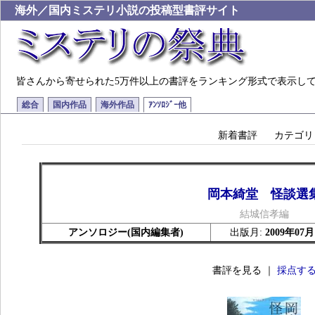
海外／国内ミステリ小説の投稿型書評サイト
皆さんから寄せられた5万件以上の書評をランキング形式で表示し
総合
国内作品
海外作品
ｱﾝｿﾛｼﾞｰ他
新着書評
カテゴリ
岡本綺堂 怪談選
結城信孝編
アンソロジー(国内編集者)
出版月:
2009年07月
書評を見る ｜
採点す