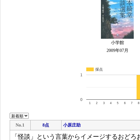
小学館
2009年07月
採点
1
0
1
2
3
4
5
6
7
8
No.1
8点
小原庄助
「怪談」という言葉からイメージするおどろ