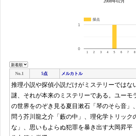
2008年02月
採点
1
0
1
2
3
4
5
6
7
8
No.1
5点
メルカトル
推理小説や探偵小説だけがミステリーではな
謎、それが本来のミステリーである。ユーモ
の世界をのぞき見る夏目漱石「琴のそら音」
問う芥川龍之介「藪の中」、理化学トリック
な」、思いもよらぬ犯罪を暴き出す大岡昇平