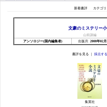
新着書評
カテゴリ
文豪のミステリー小
山前譲編
アンソロジー(国内編集者)
出版月:
2008年02月
書評を見る ｜
採点す
集英社