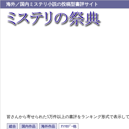
海外／国内ミステリ小説の投稿型書評サイト
皆さんから寄せられた5万件以上の書評をランキング形式で表示し
総合
国内作品
海外作品
ｱﾝｿﾛｼﾞｰ他