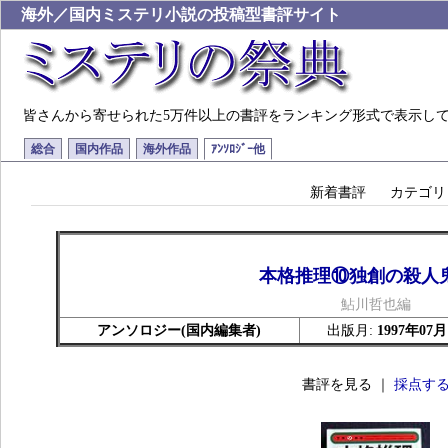
海外／国内ミステリ小説の投稿型書評サイト
皆さんから寄せられた5万件以上の書評をランキング形式で表示し
総合
国内作品
海外作品
ｱﾝｿﾛｼﾞｰ他
新着書評
カテゴリ
本格推理⑩独創の殺人
鮎川哲也編
アンソロジー(国内編集者)
出版月:
1997年07月
書評を見る ｜
採点す