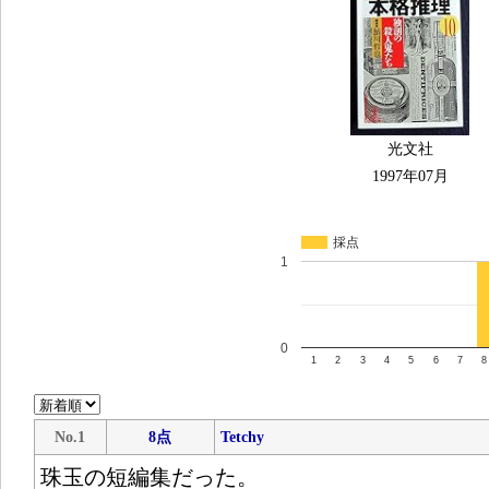
光文社
1997年07月
採点
1
0
1
2
3
4
5
6
7
8
No.1
8点
Tetchy
珠玉の短編集だった。