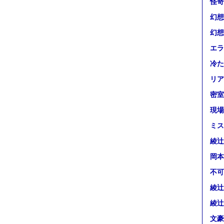
怪奇
幻想
幻想
エラ
冷た
リア
密室
現場
ミス
綾辻
岡本
不可
綾辻
綾辻
文豪