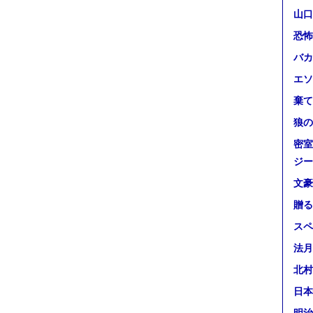
山口
恐怖
バカ
エソ
棄て
狼の
密室
ジー
文豪
贈る
スペ
法月
北村
日本