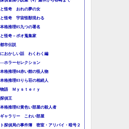
探偵冒険小説集（4）露伴から谷崎まで
と怪奇 おれの夢の女
と怪奇 宇宙怪獣現わる
本格推理05九つの署名
と怪奇－ポオ蒐集家
都市伝説
におかしい話 わくわく編
―ホラーセレクション
本格推理04赤い館の怪人物
本格推理03りら荘の相続人
物語 Ｍｙｓｔｅｒｙ
探偵王
本格推理02黄色い部屋の殺人者
ギャラリー こわい部屋
ト探偵局の事件簿 密室・アリバイ・暗号２