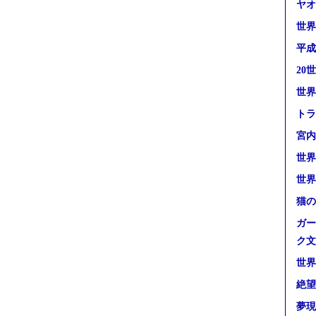
ヤオ
世界
平成
20
世界
トラ
宮内
世界
世界
猫の
ガー
ク文
世界
絶望
夢現