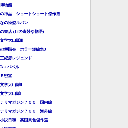
博物館
の神品 ショートショート傑作選
なの怪盗ルパン
の書店 (18の奇妙な物語)
文学大山脈Ⅲ
の舞踏会 ホラー短編集3
三紀彦レジェンド
VA＋バベル
Ｅ密室
文学大山脈Ⅱ
文学大山脈Ⅰ
テリマガジン７００ 国内編
テリマガジン７００ 海外編
小説日和 英国異色傑作選