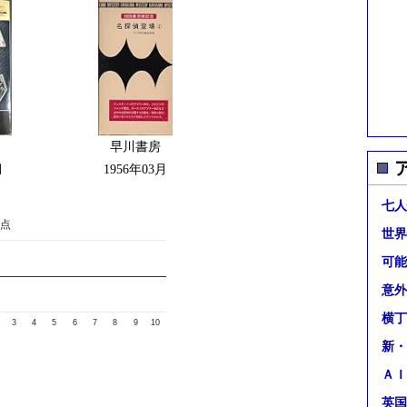
早川書房
月
1956年03月
七人
点
世界
可能
意外
横丁
3
4
5
6
7
8
9
10
新・
ＡＩ
英国