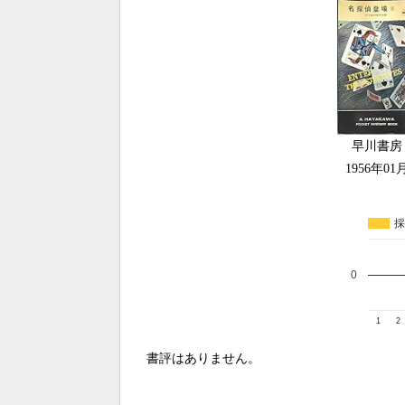
早川書房
1956年01
採
0
1
2
書評はありません。