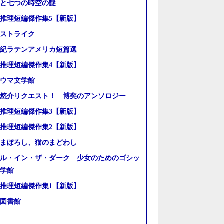
と七つの時空の謎
推理短編傑作集5【新版】
ストライク
世紀ラテンアメリカ短篇選
推理短編傑作集4【新版】
ウマ文学館
悠介リクエスト！ 博奕のアンソロジー
推理短編傑作集3【新版】
推理短編傑作集2【新版】
まぼろし、猫のまどわし
ル・イン・ザ・ダーク 少女のためのゴシッ
学館
推理短編傑作集1【新版】
図書館