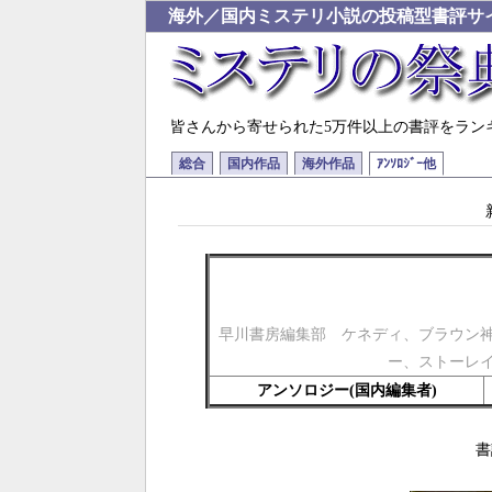
海外／国内ミステリ小説の投稿型書評サ
皆さんから寄せられた5万件以上の書評をラン
総合
国内作品
海外作品
ｱﾝｿﾛｼﾞｰ他
早川書房編集部 ケネディ、ブラウン
ー、ストーレ
アンソロジー(国内編集者)
書