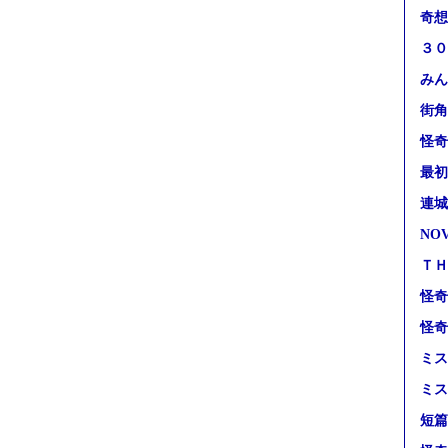
奇想
３０
みん
街角
怪奇
最初
連城
NO
ＴＨ
怪奇
怪奇
ミス
ミス
短篇