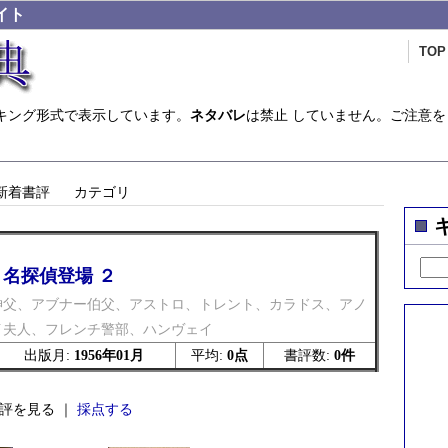
イト
TOP
キング形式で表示しています。
ネタバレ
は禁止 していません。ご注意を
新着書評
カテゴリ
名探偵登場 ２
神父、アブナー伯父、アストロ、トレント、カラドス、アノ
イ夫人、フレンチ警部、ハンヴェイ
出版月:
1956年01月
平均:
0点
書評数:
0件
評を見る ｜
採点する