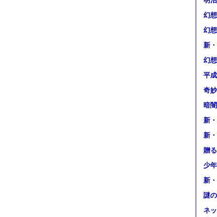
明治
幻想
幻想
新・
幻想
平成
奇妙
暗闇
新・
新・
贈る
少年
新・
謎の
ネッ