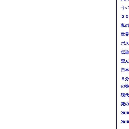
う○
２０
私の
世界
ポス
伝染
歪ん
日本
５分
の巻
現代
死の
20
20