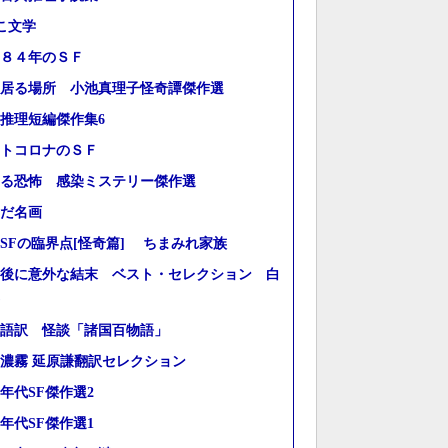
こ文学
８４年のＳＦ
居る場所 小池真理子怪奇譚傑作選
推理短編傑作集6
トコロナのＳＦ
る恐怖 感染ミステリー傑作選
だ名画
SFの臨界点[怪奇篇] ちまみれ家族
後に意外な結末 ベスト・セレクション 白
語訳 怪談「諸国百物語」
濃霧 延原謙翻訳セレクション
10年代SF傑作選2
10年代SF傑作選1