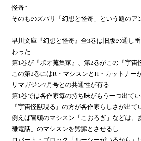
怪奇”
そのものズバリ「幻想と怪奇」という題のア
早川文庫『幻想と怪奇』全3巻は旧版の通し
わった
第1巻が『ポオ蒐集家』、第2巻がこの『宇宙
この第2巻にはR・マシスンとH・カットナー
リマガジン7月号との共通性が有る
第1巻では各作家毎の持ち味がもう一つ出てい
『宇宙怪獣現る』の方が各作家らしさが出て
例えば冒頭のマシスン「こおろぎ」などは、
離電話」のマシスンを髣髴とさせるし
ロバート・ブロック「ルーシーがいるから」