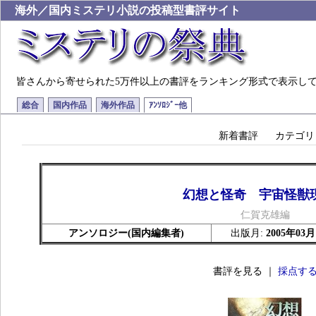
海外／国内ミステリ小説の投稿型書評サイト
皆さんから寄せられた5万件以上の書評をランキング形式で表示し
総合
国内作品
海外作品
ｱﾝｿﾛｼﾞｰ他
新着書評
カテゴリ
幻想と怪奇 宇宙怪獣
仁賀克雄編
アンソロジー(国内編集者)
出版月:
2005年03月
書評を見る ｜
採点す