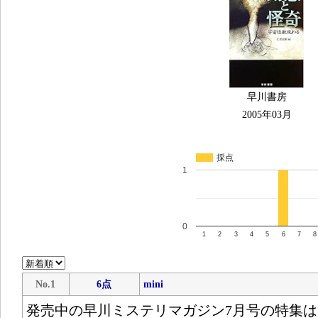
早川書房
2005年03月
採点
1
0
1
2
3
4
5
6
7
8
No.1
6点
mini
発売中の早川ミステリマガジン7月号の特集は