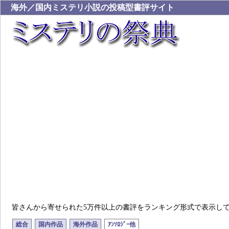
海外／国内ミステリ小説の投稿型書評サイト
皆さんから寄せられた5万件以上の書評をランキング形式で表示し
総合
国内作品
海外作品
ｱﾝｿﾛｼﾞｰ他