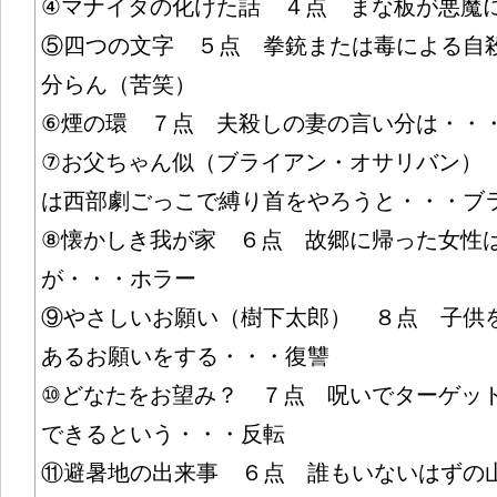
④マナイタの化けた話 ４点 まな板が悪魔
⑤四つの文字 ５点 拳銃または毒による自
分らん（苦笑）
⑥煙の環 ７点 夫殺しの妻の言い分は・・
⑦お父ちゃん似（ブライアン・オサリバン）
は西部劇ごっこで縛り首をやろうと・・・ブ
⑧懐かしき我が家 ６点 故郷に帰った女性
が・・・ホラー
⑨やさしいお願い（樹下太郎） ８点 子供
あるお願いをする・・・復讐
⑩どなたをお望み？ ７点 呪いでターゲッ
できるという・・・反転
⑪避暑地の出来事 ６点 誰もいないはずの