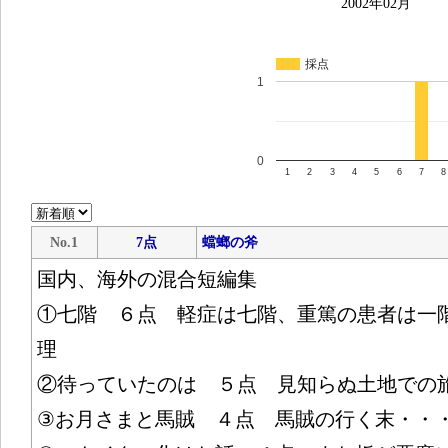
2002年02月
採点
1
0
1
2
3
4
5
6
7
8
No.1
7点
蟷螂の斧
国内、海外の混合短編集
①七階 ６点 軽症は七階、重篤の患者は一
理
②待っていたのは ５点 見知らぬ土地での
③お月さまと馬賊 ４点 馬賊の行く末・・