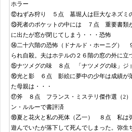
ホラー
⑫ねずみ狩り ５点 墓堀人は巨大なネズミ
⑬死者のポケットの中には ７点 重要書類
に出たが窓が閉じてしまう・・・恐怖
⑭二十六階の恐怖（ドナルド・ホーニグ） 
られ自殺。夫はホテルの２６階の窓の外に立
⑮ナツメグの味 ８点 「ナツメグの味」ジ
⑯光と影 ６点 影絵に夢中の少年は成績が
た母親は・・・
⑰斧 ８点 フランス・ミステリ傑作選（2
ン・ルルーで書評済
⑱夏と花火と私の死体（乙一） ８点 私は
遊んでいたが落下して死んでしまった。弥生