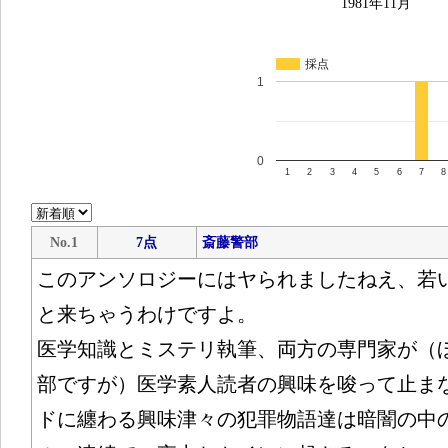
1981年11月
採点
1
0
1
2
3
4
5
6
7
8
No.1
7点
斎藤警部
このアンソロジーにはヤられましたねえ、若い
と来ちゃうわけですよ。
医学知識とミステリ執筆、両方の専門家が（
部ですが）医学素人読者の興味を唆って止ま
ドに纏わる興味津々の犯罪物語達は暗闇の中