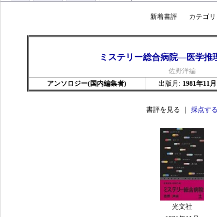
新着書評
カテゴリ
ミステリー総合病院―医学推
佐野洋編
アンソロジー(国内編集者)
出版月:
1981年11月
書評を見る ｜
採点す
光文社