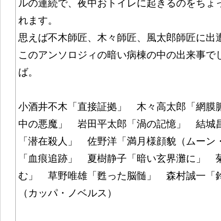
ルの連続で、夜中おトイレに起きるのをちょ
れます。
思えば不木師匠、木々師匠、風太郎師匠に出
このアンソロジィの暗い病棟の中の出来事で
ば。
小酒井不木「直接証拠」 木々高太郎「網膜
中の悪魔」 岩田平太郎「渦の記憶」 結城
「潜在殺人」 佐野洋「満月様顔貌（ムーン
「血痕追跡」 夏樹静子「暗い玄界灘に」 
む」 草野唯雄「甦った脳髄」 森村誠一「
（カッパ・ノベルス）