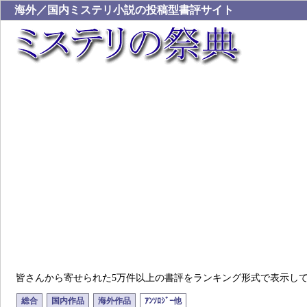
海外／国内ミステリ小説の投稿型書評サイト
皆さんから寄せられた5万件以上の書評をランキング形式で表示し
総合
国内作品
海外作品
ｱﾝｿﾛｼﾞｰ他