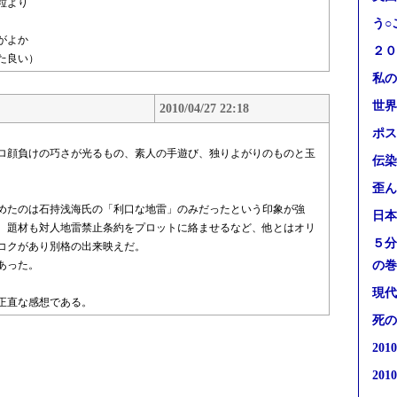
粒より
う○
がよか
２０
た良い）
私の
世界
2010/04/27 22:18
ポス
プロ顔負けの巧さが光るもの、素人の手遊び、独りよがりのものと玉
伝染
歪ん
めたのは石持浅海氏の「利口な地雷」のみだったという印象が強
日本
。題材も対人地雷禁止条約をプロットに絡ませるなど、他とはオリ
５分
コクがあり別格の出来映えだ。
あった。
の巻
現代
正直な感想である。
死の
20
20