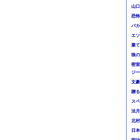
山口
恐怖
バカ
エソ
棄て
狼の
密室
ジー
文豪
贈る
スペ
法月
北村
日本