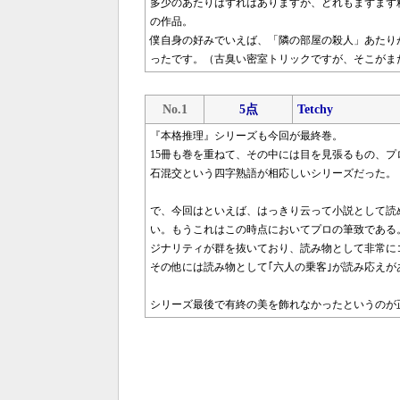
多少のあたりはずれはありますが、どれもまずまず
の作品。
僕自身の好みでいえば、「隣の部屋の殺人」あたり
ったです。（古臭い密室トリックですが、そこがま
No.1
5点
Tetchy
『本格推理』シリーズも今回が最終巻。
15冊も巻を重ねて、その中には目を見張るもの、
石混交という四字熟語が相応しいシリーズだった。
で、今回はといえば、はっきり云って小説として読
い。もうこれはこの時点においてプロの筆致である
ジナリティが群を抜いており、読み物として非常に
その他には読み物として｢六人の乗客｣が読み応えが
シリーズ最後で有終の美を飾れなかったというのが