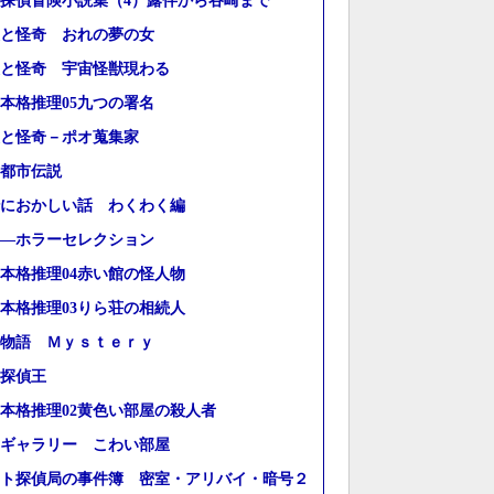
探偵冒険小説集（4）露伴から谷崎まで
と怪奇 おれの夢の女
と怪奇 宇宙怪獣現わる
本格推理05九つの署名
と怪奇－ポオ蒐集家
都市伝説
におかしい話 わくわく編
―ホラーセレクション
本格推理04赤い館の怪人物
本格推理03りら荘の相続人
物語 Ｍｙｓｔｅｒｙ
探偵王
本格推理02黄色い部屋の殺人者
ギャラリー こわい部屋
ト探偵局の事件簿 密室・アリバイ・暗号２