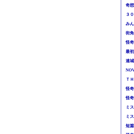
奇想
３０
みん
街角
怪奇
最初
連城
NO
ＴＨ
怪奇
怪奇
ミス
ミス
短篇