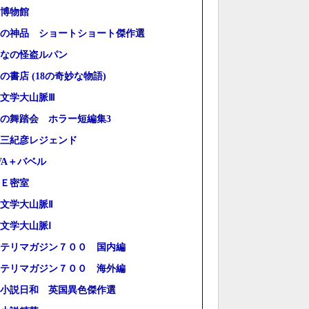
博物館
の神品 ショートショート傑作選
なの怪盗ルパン
の書店 (18の奇妙な物語)
文学大山脈Ⅲ
の舞踏会 ホラー短編集3
三紀彦レジェンド
VA＋バベル
Ｅ密室
文学大山脈Ⅱ
文学大山脈Ⅰ
テリマガジン７００ 国内編
テリマガジン７００ 海外編
小説日和 英国異色傑作選