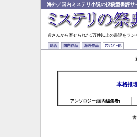
海外／国内ミステリ小説の投稿型書評サ
皆さんから寄せられた5万件以上の書評をラン
総合
国内作品
海外作品
ｱﾝｿﾛｼﾞｰ他
本格推
アンソロジー(国内編集者)
書