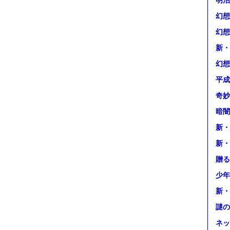
明治
幻想
幻想
新・
幻想
平成
奇妙
暗闇
新・
新・
贈る
少年
新・
謎の
ネッ