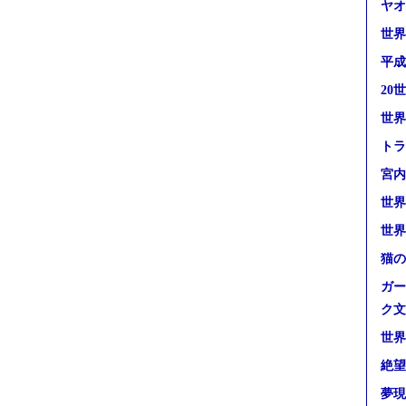
ヤオ
世界
平成
20
世界
トラ
宮内
世界
世界
猫の
ガー
ク文
世界
絶望
夢現