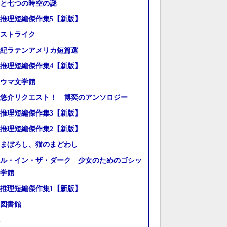
と七つの時空の謎
推理短編傑作集5【新版】
ストライク
世紀ラテンアメリカ短篇選
推理短編傑作集4【新版】
ウマ文学館
悠介リクエスト！ 博奕のアンソロジー
推理短編傑作集3【新版】
推理短編傑作集2【新版】
まぼろし、猫のまどわし
ル・イン・ザ・ダーク 少女のためのゴシッ
学館
推理短編傑作集1【新版】
図書館