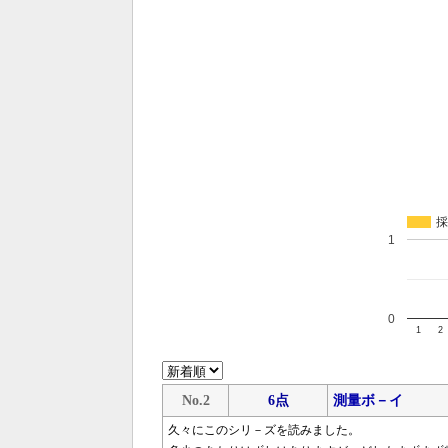
採
1
0
1
2
No.2
6点
測量ボ－イ
久々にこのシリ－ズを読みました。