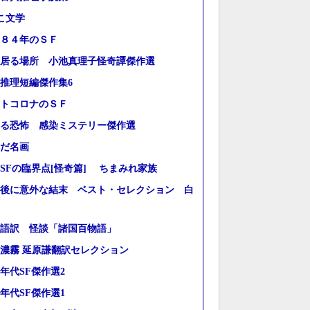
こ文学
８４年のＳＦ
居る場所 小池真理子怪奇譚傑作選
推理短編傑作集6
トコロナのＳＦ
る恐怖 感染ミステリー傑作選
だ名画
SFの臨界点[怪奇篇] ちまみれ家族
後に意外な結末 ベスト・セレクション 白
語訳 怪談「諸国百物語」
濃霧 延原謙翻訳セレクション
10年代SF傑作選2
10年代SF傑作選1