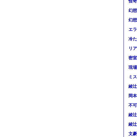
怪奇
幻想
幻想
エラ
冷た
リア
密室
現場
ミス
綾辻
岡本
不可
綾辻
綾辻
文豪