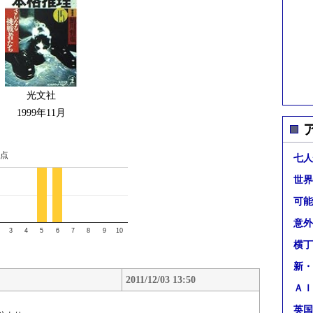
光文社
1999年11月
点
七人
世界
可能
意外
3
4
5
6
7
8
9
10
横丁
新・
2011/12/03 13:50
ＡＩ
英国