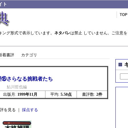
イト
TOP
キング形式で表示しています。
ネタバレ
は禁止 していません。ご注意を
新着書評
カテゴリ
理⑮さらなる挑戦者たち
鮎川哲也編
出版月:
1999年11月
平均:
5.50点
書評数:
2件
評を見る ｜
採点する