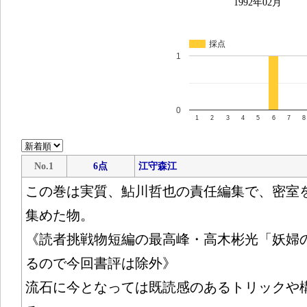
1992年02月
採点
1
0
1
2
3
4
5
6
7
8
No.1
6点
江守森江
この巻は実質、鮎川哲也の責任編集で、密室
集めた物。
《読者挑戦物短編の最高峰・高木彬光「妖婦
るので今回書評は除外》
流石に今となっては既読感のあるトリックや