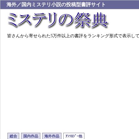
海外／国内ミステリ小説の投稿型書評サイト
皆さんから寄せられた5万件以上の書評をランキング形式で表示し
総合
国内作品
海外作品
ｱﾝｿﾛｼﾞｰ他