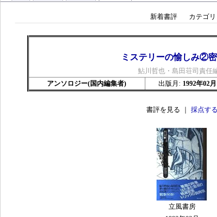
新着書評
カテゴリ
ミステリーの愉しみ②密
鮎川哲也・島田荘司責任
アンソロジー(国内編集者)
出版月:
1992年02月
書評を見る ｜
採点す
立風書房