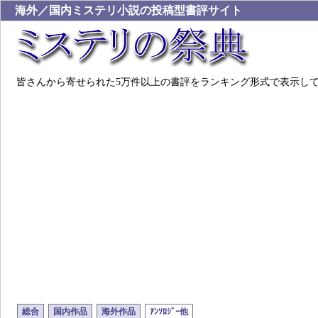
海外／国内ミステリ小説の投稿型書評サイト
皆さんから寄せられた5万件以上の書評をランキング形式で表示し
総合
国内作品
海外作品
ｱﾝｿﾛｼﾞｰ他