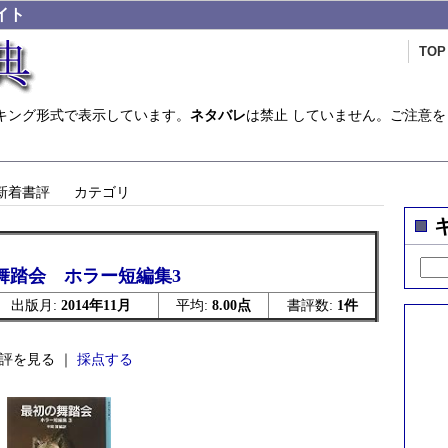
イト
TOP
キング形式で表示しています。
ネタバレ
は禁止 していません。ご注意を
新着書評
カテゴリ
舞踏会 ホラー短編集3
出版月:
2014年11月
平均:
8.00点
書評数:
1件
評を見る ｜
採点する