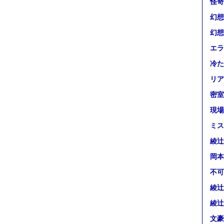
怪奇
幻想
幻想
エラ
冷た
リア
密室
現場
ミス
綾辻
岡本
不可
綾辻
綾辻
文豪