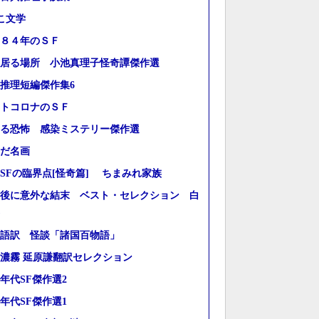
こ文学
８４年のＳＦ
居る場所 小池真理子怪奇譚傑作選
推理短編傑作集6
トコロナのＳＦ
る恐怖 感染ミステリー傑作選
だ名画
SFの臨界点[怪奇篇] ちまみれ家族
後に意外な結末 ベスト・セレクション 白
語訳 怪談「諸国百物語」
濃霧 延原謙翻訳セレクション
10年代SF傑作選2
10年代SF傑作選1