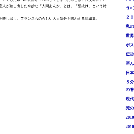
恋人が差し出した奇妙な「人間あんか」とは。「壁抜け」という特
う○
２０
を映し出し、フランスものらしい大人気分も味わえる短編集。
私の
世界
ポス
伝染
歪ん
日本
５分
の巻
現代
死の
20
20