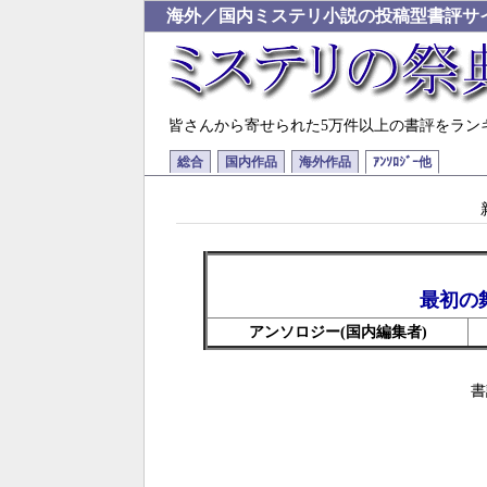
海外／国内ミステリ小説の投稿型書評サ
皆さんから寄せられた5万件以上の書評をラン
総合
国内作品
海外作品
ｱﾝｿﾛｼﾞｰ他
最初の
アンソロジー(国内編集者)
書