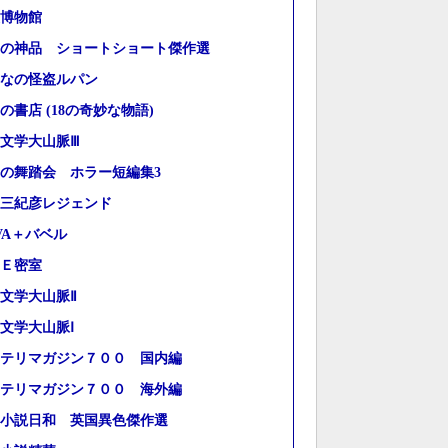
博物館
の神品 ショートショート傑作選
なの怪盗ルパン
の書店 (18の奇妙な物語)
文学大山脈Ⅲ
の舞踏会 ホラー短編集3
三紀彦レジェンド
VA＋バベル
Ｅ密室
文学大山脈Ⅱ
文学大山脈Ⅰ
テリマガジン７００ 国内編
テリマガジン７００ 海外編
小説日和 英国異色傑作選