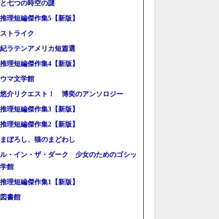
と七つの時空の謎
推理短編傑作集5【新版】
ストライク
世紀ラテンアメリカ短篇選
推理短編傑作集4【新版】
ウマ文学館
悠介リクエスト！ 博奕のアンソロジー
推理短編傑作集3【新版】
推理短編傑作集2【新版】
まぼろし、猫のまどわし
ル・イン・ザ・ダーク 少女のためのゴシッ
学館
推理短編傑作集1【新版】
図書館