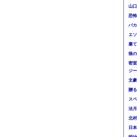
山口
恐怖
バカ
エソ
棄て
狼の
密室
ジー
文豪
贈る
スペ
法月
北村
日本