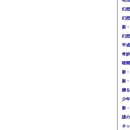
明治
幻想
幻想
新・
幻想
平成
奇妙
暗闇
新・
新・
贈る
少年
新・
謎の
ネッ