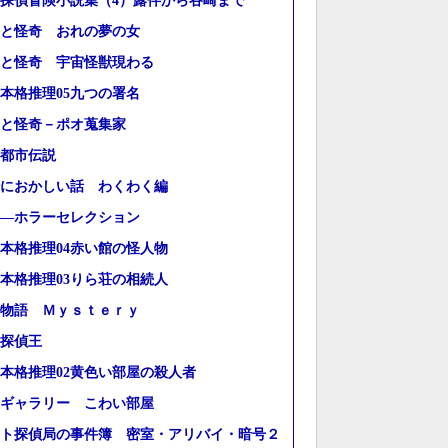
探偵冒険小説集（4）露伴から谷崎まで
と怪奇 おれの夢の女
と怪奇 宇宙怪獣現わる
本格推理05九つの署名
と怪奇－ポオ蒐集家
都市伝説
におかしい話 わくわく編
―ホラーセレクション
本格推理04赤い館の怪人物
本格推理03りら荘の相続人
物語 Ｍｙｓｔｅｒｙ
探偵王
本格推理02黄色い部屋の殺人者
ギャラリー こわい部屋
ト探偵局の事件簿 密室・アリバイ・暗号２