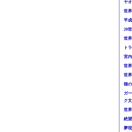
ヤオ
世界
平成
20
世界
トラ
宮内
世界
世界
猫の
ガー
ク文
世界
絶望
夢現