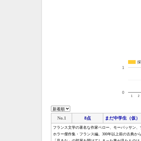
採
1
0
1
2
No.1
8点
まだ中学生（仮）
フランス文学の著名な作家ペロー、モーパッサン、
ホラー傑作集・フランス編。300年以上前の古典から
「見るな」の部屋を開けてしまった妻が見たものは