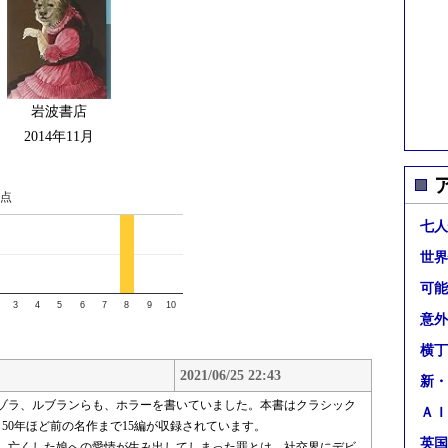
岩波書店
2014年11月
点
七人
世界
可能
3
4
5
6
7
8
9
10
意外
横丁
2021/06/25 22:43
新・
ゾラ、ルブランらも、ホラーを書いていました。本書はクラシック
ＡＩ
50年ほど前の名作まで15編が収録されています。
英国
。亡くした娘への愛情が生み出してしまった罪とは。社交界にデビ