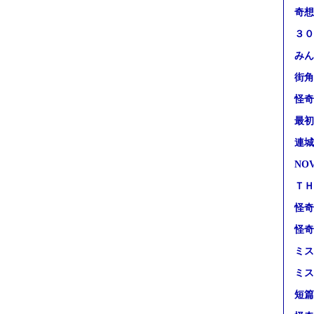
奇想
３０
みん
街角
怪奇
最初
連城
NO
ＴＨ
怪奇
怪奇
ミス
ミス
短篇