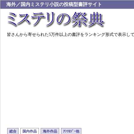
海外／国内ミステリ小説の投稿型書評サイト
皆さんから寄せられた5万件以上の書評をランキング形式で表示し
総合
国内作品
海外作品
ｱﾝｿﾛｼﾞｰ他