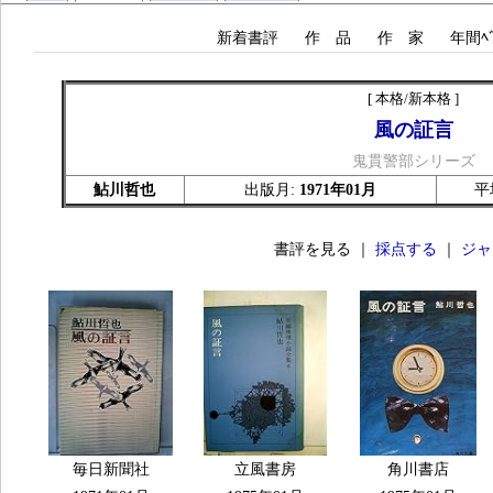
新着書評
作 品
作 家
年間ﾍﾞ
[ 本格/新本格 ]
風の証言
鬼貫警部シリーズ
鮎川哲也
出版月:
1971年01月
平
書評を見る ｜
採点する
｜
ジャ
毎日新聞社
立風書房
角川書店