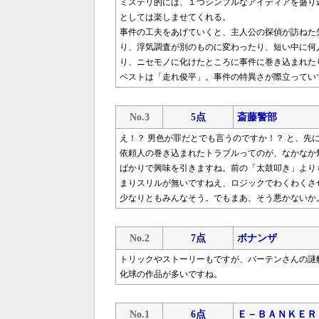
ミステリ的には、１つシンプルなアイディアを盛り
としては楽しませてくれる。
事件の工夫をあげていくと、主人公の探偵が訪ねた
り、浮気調査が別のものに変わったり、短い中に何
り、ニセモノに化けたところに事件に巻き込まれた
ベストは「走れ俊平」。事件の特異さが際立ってい
No.3
5点
斎藤警部
え！？ 男色が罪だとでも言うのですか！？ と、先
依頼人の巻き込まれたトラブルってのが、なかなか
ばかりで興味を引きますね。前の「太鼓叩き」より
まりスリルが無いですねえ、ロジックでわくわくさ
少なりともみんなそう。でもまあ、そう悪かないか
No.2
7点
ボナンザ
トリックやストーリーもですが、バーテンさんの謎
化球の作品が多いですね。
No.1
6点
Ｅ－ＢＡＮＫＥＲ