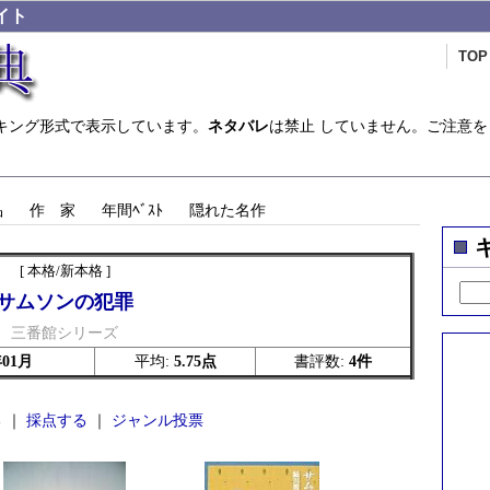
イト
TOP
キング形式で表示しています。
ネタバレ
は禁止 していません。ご注意を
品
作 家
年間ﾍﾞｽﾄ
隠れた名作
[ 本格/新本格 ]
サムソンの犯罪
三番館シリーズ
年01月
平均:
5.75点
書評数:
4件
 ｜
採点する
｜
ジャンル投票