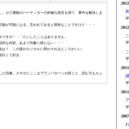
201
し」が三番館のバーテンダーの的確な助言を得て、事件を解決しま
平
可能が可能になる。言われてみると簡単なことですけど・・・
201
みですが・・・たいしたことはありません。
平
型的な内容。あまり印象に残らない・・・
由は？ この謎がロジカルに明かされるところがいい。
面白くて好き。
平
201
した印象。さすがにここまでワンパターンが続くと、読む方もちょ
平
201
平
200