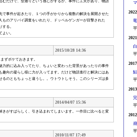
込むだけで、型通りという感じがするが、事件に工夫があり、物語
202
先で事件が起きたり、１つの手がかりから複数の解決を展開させた
人ものアリバイ調査をいれたり、ドッペルゲンガーが目撃された
りする。
平
てよい。
202
2015/10/28 14:36
平
にまずボケておきます。
201
魅力的に込み入ってたり、ちょいと変わった背景があったりの事件
も趣向の凝らし様に力が入ってます。だけど物語進行と解決にはあ
せるのともちょっと違うし。。ウトウトしそう。このシリーズは多
平
。
201
2014/04/07 15:36
平
解きがすばらしく、引き込まれてしまいます。一作目に比べると変
201
平
2010/11/07 17:49