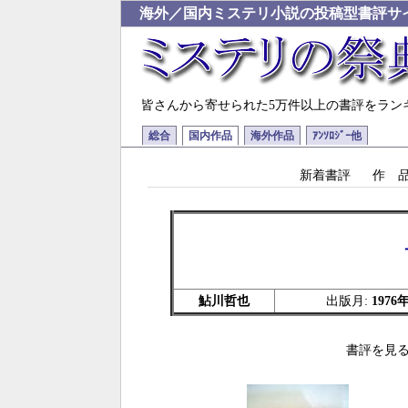
海外／国内ミステリ小説の投稿型書評サ
皆さんから寄せられた5万件以上の書評をラン
総合
国内作品
海外作品
ｱﾝｿﾛｼﾞｰ他
新着書評
作 
鮎川哲也
出版月:
1976
書評を見る