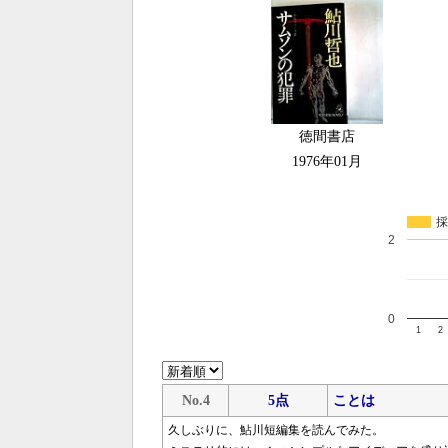
徳間書店
1976年01月
採
2
0
1
2
No.4
5点
ことは
久しぶりに、鮎川短編集を読んでみた。