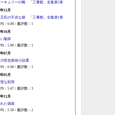
マーキュリーの靴 「三番館」全集第2巻
2年12月
竜王氏の不吉な旅 「三番館」全集第1巻
均：6.00 / 書評数：1
1年10月
白い陥穽
均：5.00 / 書評数：1
7年07月
鮎川哲也探偵小説選
均：6.00 / 書評数：1
3年05月
完璧な犯罪
均：5.67 / 書評数：3
2年11月
崩れた偽装
均：5.50 / 書評数：2