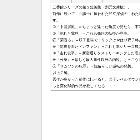
三番館シリーズの第２短編集（創元文庫版）。
前作に続いて、弁護士に雇われた私立探偵の「わた
す。
①「中国屏風」＝ちょっと違った角度で見たら、不
②「割れた電球」＝これも発想の転換が見事。
③「菊香る」＝双子登場でトリックはやはり双子絡
④「屍衣を着たドンファン」＝これも本シリーズ典
⑤「走れ俊平」＝新宿通りをストリーキングした理
⑥「分身」＝珍しく殺人事件以外の内容。けっこう
⑦「サムソンの犯罪」＝短編らしい逆転の発想。
以上７編。
秀作が多かった前作に比べると、若干レベルダウン
っと変化球的作品が欲しくなる・・・