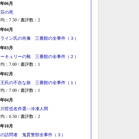
6年06月
山荘の死
均：7.50 / 書評数：2
3年04月
クライン氏の肖像 三番館の全事件（３）
3年03月
マーキュリーの靴 三番館の全事件（２）
均：7.00 / 書評数：1
3年02月
竜王氏の不吉な旅 三番館の全事件（１）
均：7.00 / 書評数：1
2年04月
鮎川哲也名作選―冷凍人間
均：6.50 / 書評数：2
9年10月
夜の訪問者 鬼貫警部全事件（３）