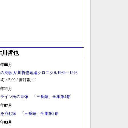
鮎川哲也
4年06月
の挽歌 鮎川哲也短編クロニクル1969～1976
均：5.00 / 書評数：1
3年11月
クライン氏の肖像 「三番館」全集第4巻
3年07月
人を呑む家 「三番館」全集第3巻
3年03月