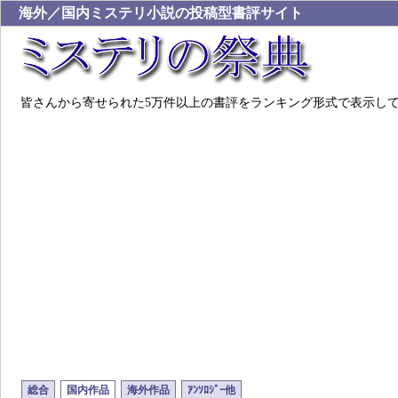
海外／国内ミステリ小説の投稿型書評サイト
皆さんから寄せられた5万件以上の書評をランキング形式で表示し
総合
国内作品
海外作品
ｱﾝｿﾛｼﾞｰ他