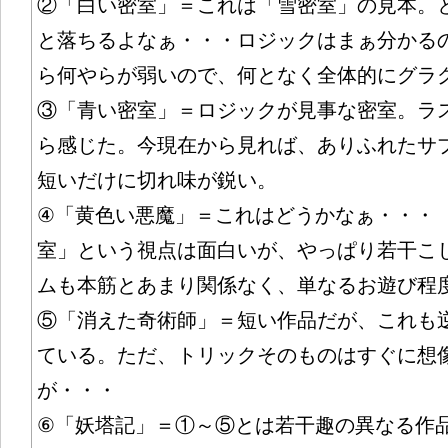
②「白い密室」＝これは「雪密室」の見本。
と落ちるよなぁ・・・ロジックはまぁ分かる
ら何やらが弱いので、何となく全体的にグラ
③「青い密室」＝ロジックが見事な密室。ラ
ら感じた。今現在から見れば、ありふれたサ
短いだけに切れ味が鋭い。
④「黄色い悪魔」＝これはどうかなぁ・・・
室」という視点は面白いが、やっぱり若干こ
ムも本筋とあまり関係なく、単なるお遊び程
⑤「消えた奇術師」＝短い作品だが、これも
ている。ただ、トリックそのものはすぐに想
が・・・
⑥「妖塔記」＝①～⑤とは若干趣の異なる作