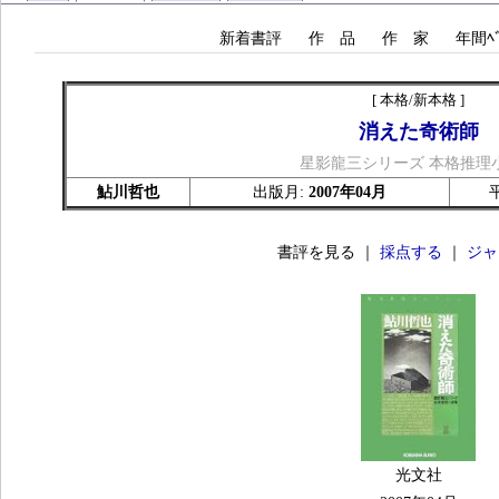
新着書評
作 品
作 家
年間ﾍﾞ
[ 本格/新本格 ]
消えた奇術師
星影龍三シリーズ 本格推理
鮎川哲也
出版月:
2007年04月
書評を見る ｜
採点する
｜
ジャ
光文社