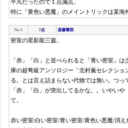
平凡だったので１点減点。
特に「黄色い悪魔」のメイントリックは某海
No.3
7点
斎藤警部
密室の星影龍三篇。
「赤」「白」と並べられると「青い密室」は
庫の超弩級アンソロジー「北村薫セレクション
る。とは言え詰まらない代物では無い。つっ
「赤」「白」が突出してるかな。。いやいや
て。
赤い密室/白い密室/青い密室/黄色い悪魔/消え