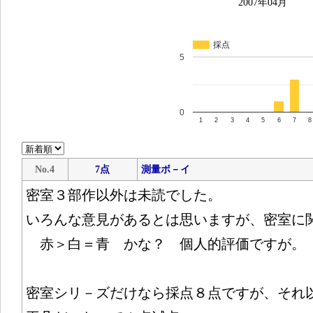
2007年04月
採点
5
0
1
2
3
4
5
6
7
8
No.4
7点
測量ボ－イ
密室３部作以外は未読でした。
いろんな意見があるとは思いますが、密室に
赤＞白＝青 かな？ 個人的評価ですが。
密室シリ－ズだけなら採点８点ですが、それ