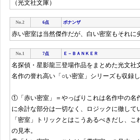
（光文社文庫）
No.2
6点
ボナンザ
赤い密室は当然傑作だが、白い密室もそれに
No.1
7点
Ｅ－ＢＡＮＫＥＲ
名探偵・星影龍三登場作品をまとめた光文社
名作の誉れ高い「○い密室」シリーズも収録
①「赤い密室」＝やっぱりこれは名作中の名
に余計な部分は一切なく、ロジックに徹して
「密室」トリックとはこうあるべきだし、こ
の見本。