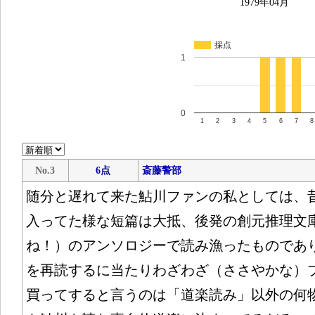
1979年04月
採点
1
0
1
2
3
4
5
6
7
8
No.3
6点
斎藤警部
随分と遅れて来た鮎川ファンの私としては、
入ってた様な短篇は大抵、後発の創元推理文
ね！）のアンソロジーで読み漁ったものであ
を再読するに当たりわざわざ（ささやかな）
買ってすると言うのは「道楽読み」以外の何