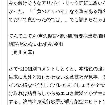
みゃ解けそうなアリバイトリック詳細に想い
かった。「自負のアリバイ」なる重みある題
ておいて良かったのでは。。でも詰まらなヵ
てんてこてん/声の復讐/憎い風/離魂病患者/自
錯誤/尾のないねずみ/冷雨
（角川文庫）
さて他に個別コメントしとくと、本格色の強
結末に意外と気付かせない文章技巧が見事。
イズの様な”どうしてバレたんでしょうか？”
け取れば鮎哲らしからぬエロさ横溢で小学生
する、浪曲出身流行歌手が唄う架空のヒット