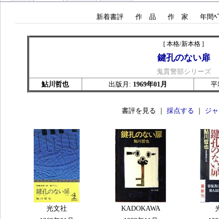
新着書評
作 品
作 家
年間ﾍﾞ
[ 本格/新本格 ]
鍵孔のない扉
鬼貫警部シリーズ
鮎川哲也
出版月:
1969年01月
平
書評を見る ｜
採点する
｜
ジャ
光文社
KADOKAWA