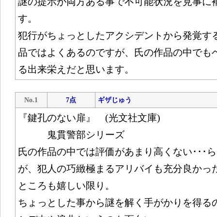
謎の提示が両方ある事で不可能状況を見事に
す。
犯行がちょっとしたアクシデントから発覚す
品ではよくあるのですが、氏の作品の中でも
る出来栄えだと思います。
No.1
7点
ギザじゅう
『鍵孔のない扉』 (光文社文庫)
鬼貫警部シリーズ
氏の作品の中では評価があまり高くない･･･
が、犯人の巧緻極まるアリバイも充分良かっ
ところも嬉しい限り。
ちょっとした事から謎を解く手がかりを得る