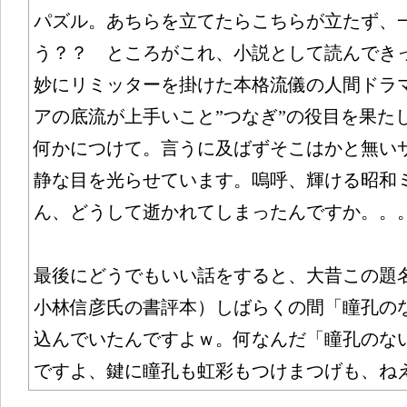
パズル。あちらを立てたらこちらが立たず、
う？？ ところがこれ、小説として読んできっ
妙にリミッターを掛けた本格流儀の人間ドラ
アの底流が上手いこと”つなぎ”の役目を果た
何かにつけて。言うに及ばずそこはかと無い
静な目を光らせています。嗚呼、輝ける昭和ミ
ん、どうして逝かれてしまったんですか。。
最後にどうでもいい話をすると、大昔この題
小林信彦氏の書評本）しばらくの間「瞳孔の
込んでいたんですよｗ。何なんだ「瞳孔のな
ですよ、鍵に瞳孔も虹彩もつけまつげも、ね