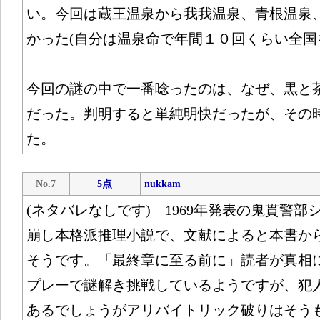
い。今回は蔵王温泉から我我温泉、青根温泉
かった(自分は温泉命で年間１０回くらい全国
今回の謎の中で一番唸ったのは、なぜ、黒と
だった。判明すると単純明快だったが、その
た。
No.7
5点
nukkam
(ネタバレなしです) 1969年発表の鬼貫警部
崩し本格派推理小説で、文献によると本書か
そうです。「最終章に至る前に」読者が真相
プレーで謎解き挑戦しているようですが、犯
あるでしょうがアリバイトリック破りはそう