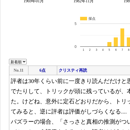
1969年01月
1982年11月
19
採点
5
0
1
2
3
4
5
6
7
8
No.11
6点
クリスティ再読
評者は30年くらい前に一度きり読んだだけと思
でたりして、トリックが頭に残っているが、
た。けどね、意外に定石どおりだから、トリ
てみると、逆に評者は評価がしづらくなる....
パズラーの場合、「さっさと真相の推測がつ