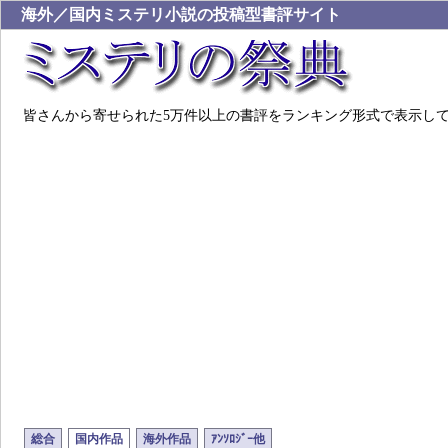
海外／国内ミステリ小説の投稿型書評サイト
皆さんから寄せられた5万件以上の書評をランキング形式で表示し
総合
国内作品
海外作品
ｱﾝｿﾛｼﾞｰ他