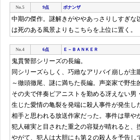
No.5
9点
ボナンザ
中期の傑作。謎解きがややあっさりしすぎな
は死のある風景よりもこちらを上位に置く。
No.4
6点
Ｅ－ＢＡＮＫＥＲ
鬼貫警部シリーズの長編。
同シリーズらしく、巧緻なアリバイ崩しが主
～徹頭徹尾、謎に満ちた長編。声楽家で野生
その夫で伴奏ピアニストを勤める冴えない男
生じた愛情の亀裂を発端に殺人事件が発生し
相手と思われる放送作家だった。事件は華や
犯人確実と目された重之の容疑が晴れると、
やがて、犯人は大胆にも第２の殺人を予告し