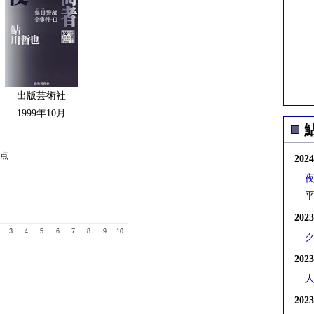
出版芸術社
1999年10月
点
202
夜
平
202
3
4
5
6
7
8
9
10
202
202