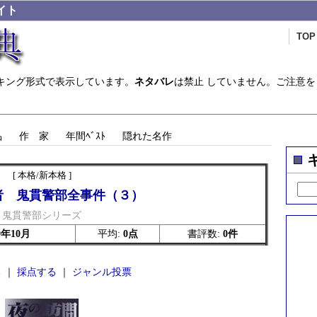
イト
TOP
キング形式で表示しています。
ネタバレ
は禁止 していません。ご注意を
品
作 家
年間ﾍﾞｽﾄ
隠れた名作
[ 本格/新本格 ]
者 鬼貫警部全事件（３）
鬼貫警部シリーズ
9年10月
平均:
0点
書評数:
0件
 ｜
採点する
｜
ジャンル投票