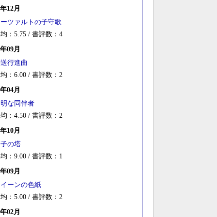
2年12月
モーツァルトの子守歌
均：5.75 / 書評数：4
8年09月
葬送行進曲
均：6.00 / 書評数：2
8年04月
透明な同伴者
均：4.50 / 書評数：2
7年10月
硝子の塔
均：9.00 / 書評数：1
7年09月
クイーンの色紙
均：5.00 / 書評数：2
7年02月