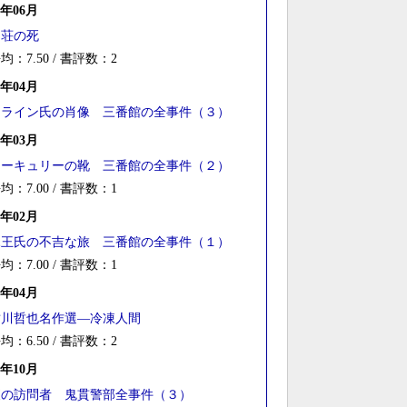
6年06月
山荘の死
均：7.50 / 書評数：2
3年04月
クライン氏の肖像 三番館の全事件（３）
3年03月
マーキュリーの靴 三番館の全事件（２）
均：7.00 / 書評数：1
3年02月
竜王氏の不吉な旅 三番館の全事件（１）
均：7.00 / 書評数：1
2年04月
鮎川哲也名作選―冷凍人間
均：6.50 / 書評数：2
9年10月
夜の訪問者 鬼貫警部全事件（３）