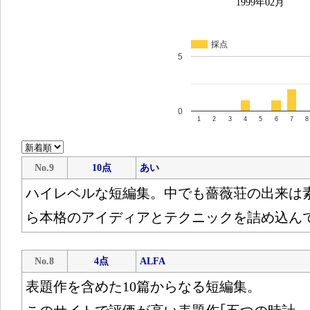
1999年02月
採点
5
0
1
2
3
4
5
6
7
8
No.9
10点
あい
ハイレベルな短編集。中でも薔薇荘の出来は
ら本格のアイディアとテクニックを詰め込ん
No.8
4点
ALFA
表題作を含めた10篇からなる短編集。