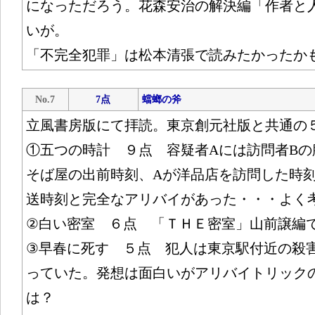
になっただろう。花森安治の解決編「作者と
いが。
「不完全犯罪」は松本清張で読みたかったか
No.7
7点
蟷螂の斧
立風書房版にて拝読。東京創元社版と共通の
①五つの時計 ９点 容疑者Aには訪問者Bの
そば屋の出前時刻、Aが洋品店を訪問した時刻
送時刻と完全なアリバイがあった・・・よく
②白い密室 ６点 「ＴＨＥ密室」山前譲編
③早春に死す ５点 犯人は東京駅付近の殺
っていた。発想は面白いがアリバイトリック
は？