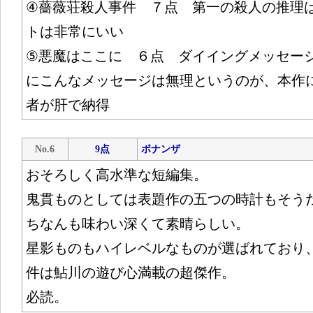
④薔薇荘殺人事件 ７点 第一の殺人の推理
トは非常にいい
⑤悪魔はここに ６点 ダイイングメッセー
にこんなメッセージは無理というのが、本作
者が肝で納得
No.6
9点
ボナンザ
おそろしく高水準な短編集。
鬼貫ものとしては表題作の五つの時計もそう
ちなんも味わい深くて素晴らしい。
星影ものもハイレベルなものが選ばれており
件は鮎川の遊び心満載の超傑作。
必読。