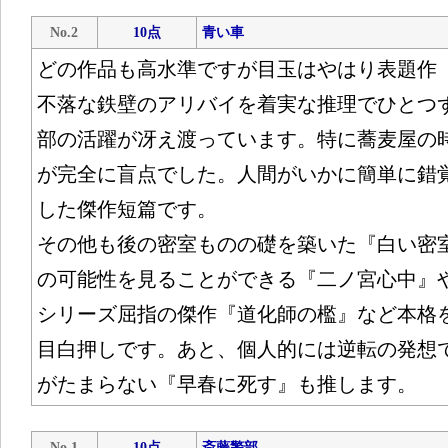
No.2
10点
青い車
どの作品も高水準ですが目玉はやはり表題作
不落な鉄壁のアリバイを着実な推理でひとつ
部の活躍が冴え渡っています。特に蕎麦屋の
が完全に盲点でした。人間がいかに簡単に錯
した傑作短篇です。
その他も後の密室ものの礎を築いた『白い密
の可能性を見ることができる『二ノ宮心中』
シリーズ屈指の傑作『道化師の檻』など本格
目白押しです。あと、個人的には逆転の発想
がたまらない『早春に死す』も推します。
No.1
10点
斎藤警部