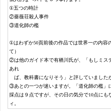
①五つの時計
②薔薇荘殺人事件
③道化師の檻
①はわずか50頁前後の作品では世界一の内容
て）
②は他のガイド本で有栖川氏が、「もしミス
あれ
ば、教科書になりそう」と評していました
③あとの一つが迷いますが。「道化師の檻」
採点は９点ですが、その日の気分で10点にも
ィ。