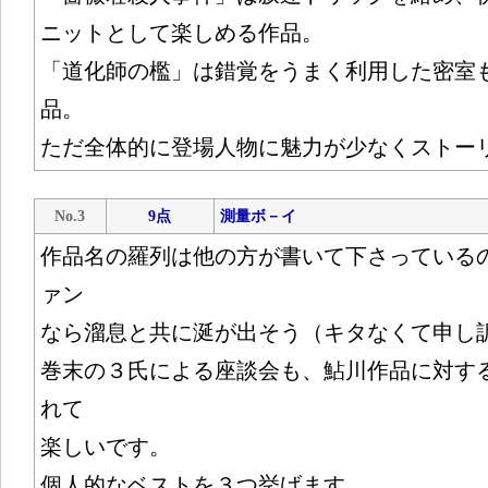
ニットとして楽しめる作品。
「道化師の檻」は錯覚をうまく利用した密室
品。
ただ全体的に登場人物に魅力が少なくストー
No.3
9点
測量ボ－イ
作品名の羅列は他の方が書いて下さっている
ァン
なら溜息と共に涎が出そう（キタなくて申し
巻末の３氏による座談会も、鮎川作品に対す
れて
楽しいです。
個人的なベストを３つ挙げます。