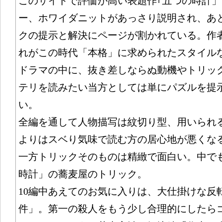
このサイトで評価が高い表題作｢五つの時計
ー、ホワイダニットがあっさり説明され、あ
クの提示と解決にページが割かれている。作
れがこの時代「本格」に求められたスタイル
ドラマの中に、抜き差しならぬ動機やトリッ
テリを読みたい当方としては単にパズルを提
い。
全編を通して人物描写は紋切り型、用いられ
よりはスベり気味で読む方の居心地が悪くな
一方トリックそのものは精緻で面白い。中で
時計」の蕎麦屋のトリック。
10編中あえてのお気に入りは、大仕掛けな反
件」。第一の殺人をもう少し合理的にしたら