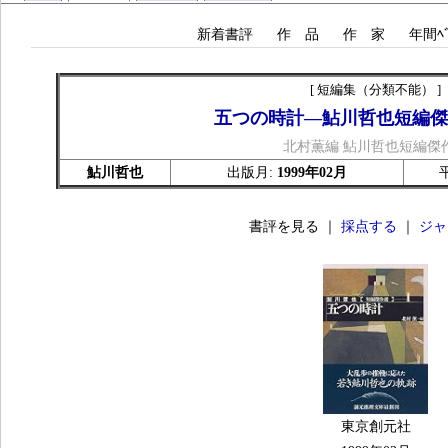
新着書評
作 品
作 家
年間ﾍﾞ
[ 短編集（分類不能） ]
五つの時計―鮎川哲也短編傑
北村薫編 鮎川哲也短編傑
鮎川哲也
出版月:
1999年02月
書評を見る ｜
採点する
｜
ジャ
東京創元社