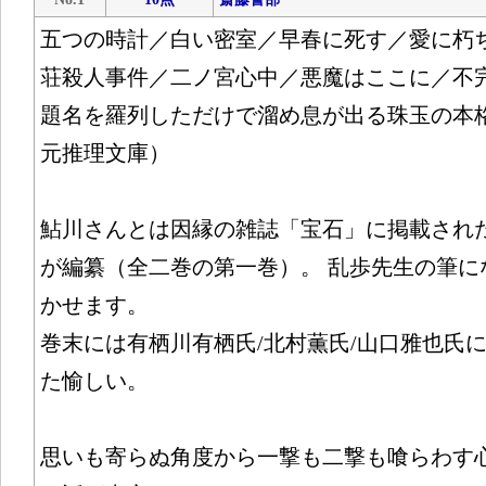
五つの時計／白い密室／早春に死す／愛に朽
荘殺人事件／二ノ宮心中／悪魔はここに／不完
題名を羅列しただけで溜め息が出る珠玉の本
元推理文庫）
鮎川さんとは因縁の雑誌「宝石」に掲載され
が編纂（全二巻の第一巻）。 乱歩先生の筆になる
かせます。
巻末には有栖川有栖氏/北村薫氏/山口雅也氏
た愉しい。
思いも寄らぬ角度から一撃も二撃も喰らわす