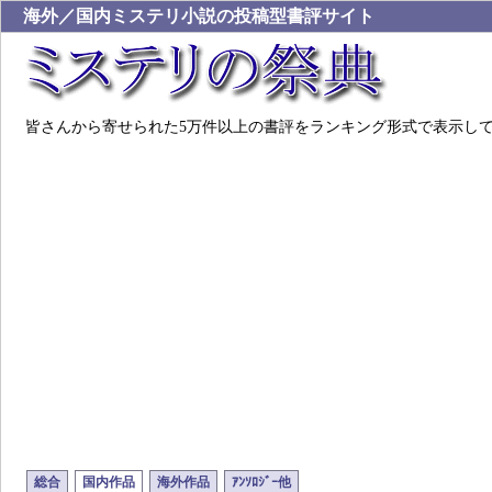
海外／国内ミステリ小説の投稿型書評サイト
皆さんから寄せられた5万件以上の書評をランキング形式で表示し
総合
国内作品
海外作品
ｱﾝｿﾛｼﾞｰ他