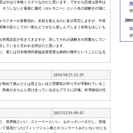
質はやはり本格ミステリなのだと思います。ですから読者は前半は
。そうしないと最後に儀式（セレモニー）という名の謎解きの場に
平
200
ャラクターが多数現れ、名前を覚えるのに多少苦労しますが、中世
冒険小説としての一面もどうせなら楽しんでしまう余裕もほしいも
平
も特異設定が生きてきますが、決してそれが謎解きの邪魔をしてい
合していると言われる所以だと思います。
り、更には日本推理作家協会賞受賞も納得の傑作ということになる
2016/10/23 22:29
が初めて挑んだとは思えないほど雰囲気の作り方が手馴れているこ
、両者がきちんと溶け合っている点もプラスに評価。米澤穂信の代
2015/12/19 09:43
ど、世界観といい、ストーリーといい、ものっそいベタだし、登場
いて退屈だった(フィッツジョン殿とかコンラートみたいないかにも