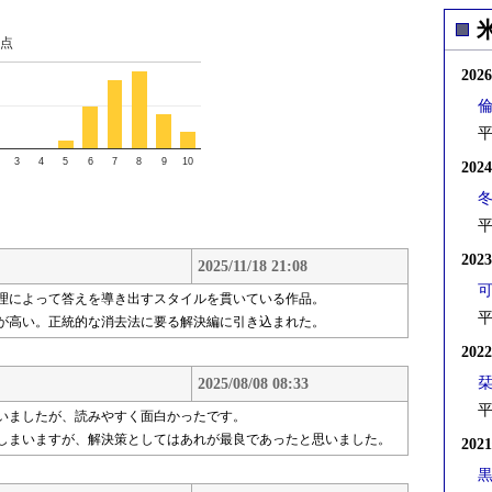
点
202
平
3
4
5
6
7
8
9
10
202
平
202
2025/11/18 21:08
理によって答えを導き出すスタイルを貫いている作品。
平
が高い。正統的な消去法に要る解決編に引き込まれた。
202
2025/08/08 08:33
平
いましたが、読みやすく面白かったです。
しまいますが、解決策としてはあれが最良であったと思いました。
202