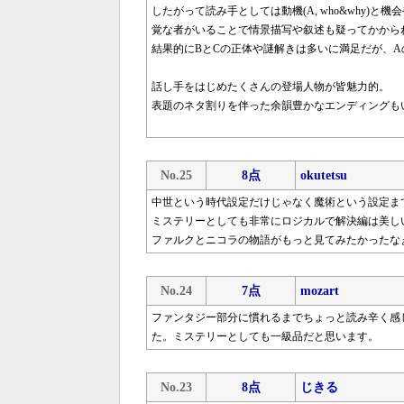
したがって読み手としては動機(A, who&why)と機
覚な者がいることで情景描写や叙述も疑ってかから
結果的にBとCの正体や謎解きは多いに満足だが、
話し手をはじめたくさんの登場人物が皆魅力的。
表題のネタ割りを伴った余韻豊かなエンディングも
No.25
8点
okutetsu
中世という時代設定だけじゃなく魔術という設定ま
ミステリーとしても非常にロジカルで解決編は美し
ファルクとニコラの物語がもっと見てみたかったな
No.24
7点
mozart
ファンタジー部分に慣れるまでちょっと読み辛く感
た。ミステリーとしても一級品だと思います。
No.23
8点
じきる