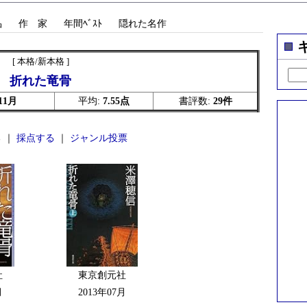
品
作 家
年間ﾍﾞｽﾄ
隠れた名作
[ 本格/新本格 ]
折れた竜骨
11月
平均:
7.55点
書評数:
29件
 ｜
採点する
｜
ジャンル投票
社
東京創元社
月
2013年07月