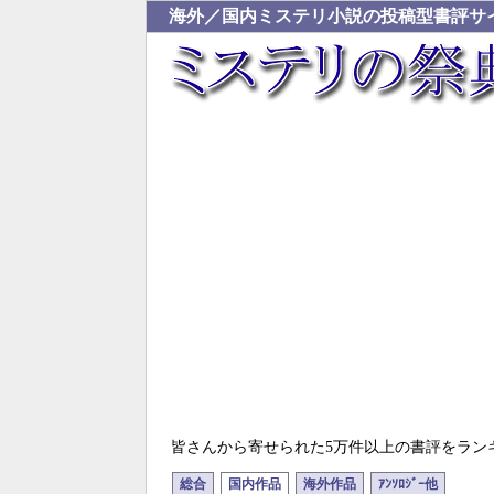
海外／国内ミステリ小説の投稿型書評サ
皆さんから寄せられた5万件以上の書評をラン
総合
国内作品
海外作品
ｱﾝｿﾛｼﾞｰ他