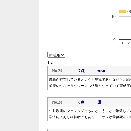
採
10
0
1
2
1
2
No.29
7点
zuso
魔術が存在しているという世界観でありながら、論
必要のなさそうなシーンも伏線となっていて完成度
No.28
8点
鷹
中世欧州のファンタジーものということで敬遠して
殺人犯であり犠牲者でもあるミニオンが最後死んで