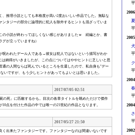
平
200
、推理小説としても本格度が高い2度おいしい作品でした。無駄な
ァンタジーの部分に論理的に犯人を除外するヒントも混ざっていま
平
この小説が終わってほしくない感じがありましたｗ 続編とか、書
200
ラグが立っていますね）
平
が呪われたデール人である→彼女は犯人ではないという描写がわか
"には納得がいきましたが、この点についてはややヒントに乏しいと思
普通の人間ならば死んでいるところを生還したので、私自身も"デー
平
はないですが、もう少しヒントがあってもよいとは思いました。
200
2017/07/05 02:51
平
る屍の死」に匹敵するかも。目次の各章タイトルを眺めただけで傑作
10点を付けた作品の中では唯一の21世紀の作品となります。
200
平
2017/05/27 21:50
200
良く出来たファンタジーです。ファンタジーなのは間違いないです