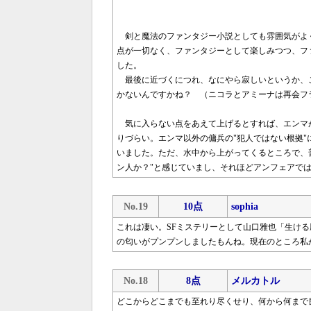
剣と魔法のファンタジー小説としても雰囲気がよく
点が一切なく、ファンタジーとして楽しみつつ、フ
した。
最後に近づくにつれ、なにやら寂しいというか、
かないんですかね？ （ニコラとアミーナは再会フ
気に入らない点をあえて上げるとすれば、エンマ
りづらい。エンマ以外の傭兵の"犯人ではない根拠
いました。ただ、水中から上がってくるところで、
ン人か？"と感じていまし、それほどアンフェアで
No.19
10点
sophia
これは凄い。SFミステリーとして山口雅也「生け
の匂いがプンプンしましたもんね。現在のところ私が
No.18
8点
メルカトル
どこからどこまでも至れり尽くせり、何から何まで