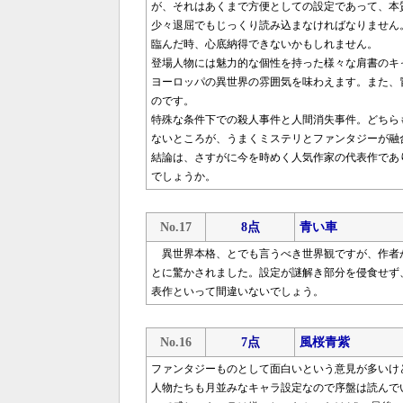
が、それはあくまで方便としての設定であって、本
少々退屈でもじっくり読み込まなければなりません
臨んだ時、心底納得できないかもしれません。
登場人物には魅力的な個性を持った様々な肩書のキ
ヨーロッパの異世界の雰囲気を味わえます。また、
のです。
特殊な条件下での殺人事件と人間消失事件。どちら
ないところが、うまくミステリとファンタジーが融
結論は、さすがに今を時めく人気作家の代表作であ
でしょうか。
No.17
8点
青い車
異世界本格、とでも言うべき世界観ですが、作者
とに驚かされました。設定が謎解き部分を侵食せず
表作といって間違いないでしょう。
No.16
7点
風桜青紫
ファンタジーものとして面白いという意見が多いけ
人物たちも月並みなキャラ設定なので序盤は読んで