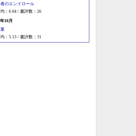
愚者のエンドロール
均：6.04 / 書評数：26
1年10月
氷菓
均：5.13 / 書評数：31