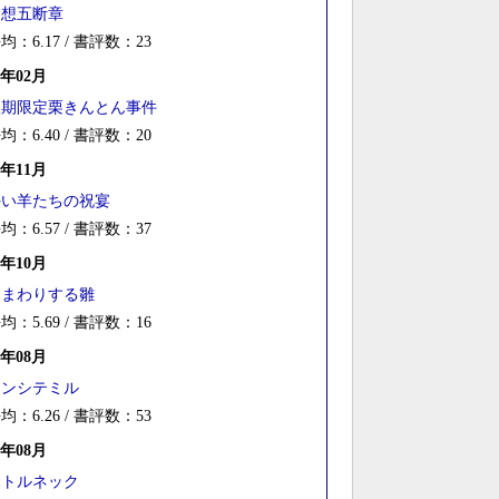
追想五断章
均：6.17 / 書評数：23
9年02月
秋期限定栗きんとん事件
均：6.40 / 書評数：20
8年11月
儚い羊たちの祝宴
均：6.57 / 書評数：37
7年10月
遠まわりする雛
均：5.69 / 書評数：16
7年08月
インシテミル
均：6.26 / 書評数：53
6年08月
ボトルネック