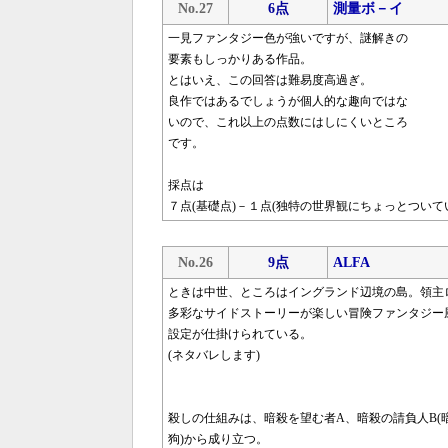
No.27
6点
測量ボ－イ
一見ファンタジー色が強いですが、謎解きの
要素もしっかりある作品。
とはいえ、この回答は難易度高過ぎ。
良作ではあるでしょうが個人的な趣向ではな
いので、これ以上の点数にはしにくいところ
です。
採点は
７点(基礎点)－１点(独特の世界観にちょっとついて
No.26
9点
ALFA
ときは中世、ところはイングランド辺境の島。領主
多彩なサイドストーリーが楽しい冒険ファンタジー
設定が仕掛けられている。
(ネタバレします)
殺しの仕組みは、暗殺を望む者A、暗殺の請負人B(
狗)から成り立つ。