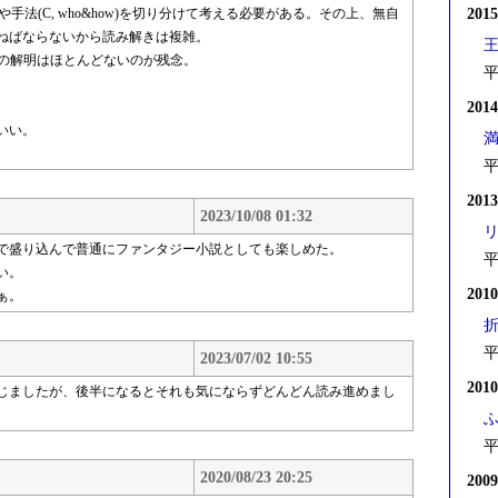
会や手法(C, who&how)を切り分けて考える必要がある。その上、無自
201
ねばならないから読み解きは複雑。
Aの解明はほとんどないのが残念。
平
201
いい。
平
201
2023/10/08 01:32
で盛り込んで普通にファンタジー小説としても楽しめた。
平
い。
201
ぁ。
平
2023/07/02 10:55
201
じましたが、後半になるとそれも気にならずどんどん読み進めまし
平
2020/08/23 20:25
200