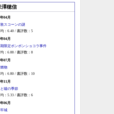
米澤穂信
6年04月
倫敦スコーンの謎
均：6.40 / 書評数：5
4年04月
冬期限定ボンボンショコラ事件
均：6.88 / 書評数：8
3年07月
可燃物
均：6.80 / 書評数：10
2年11月
栞と噓の季節
均：5.33 / 書評数：6
1年06月
黒牢城