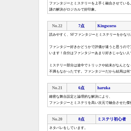
ファンタジーとミステリーを上手く融合させている
謎の解決がロジカルで好印象。
No.22
7点
Kingscorss
読みやすく、SFファンタジーとミステリーをかな
ファンタジー好きかどうかで評価が違うと思うので
います！自分はファンタジーあまり好きじゃない人
ミステリー部分は途中でトリックや結末がなんとな
不満もなかったです。ファンタジーだから結局は何
No.21
6点
haruka
緻密な舞台設定と論理的な解決により、
ファンタジーとミステリを高い次元で融合させた傑
No.20
8点
ミステリ初心者
ネタバレをしています。