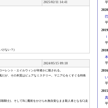
2025/02/11 14:41
平
202
平
201
平
いけない？)
201
平
2024/05/15 09:18
ローレント・エイルウィンが何者かに殺される。
201
風だが、その本質はピュアなミステリー。マニア心をくすぐる特殊
平
201
真
暗殺騎士)、そしてBに魔術をかけられ無自覚なまま殺人者となるC(走
平