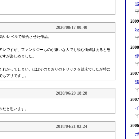
。
平
200
2020/08/17 00:40
り高いレベルで融合させた作品。
平
200
アレですが、ファンタジーものが嫌いな人でも読む価値はあると思
ですが楽しめました。
平
くわかってしまい、ほぼそのとおりのトリック＆結末でしたが特に
200
でもアリですし。
平
2020/06/29 18:28
200
作だと思います。
平
200
2018/04/21 02:24