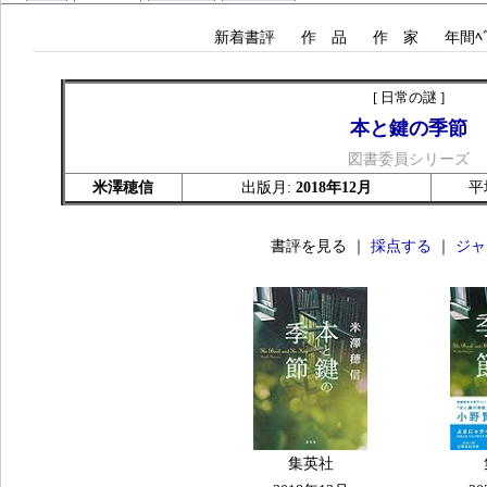
新着書評
作 品
作 家
年間ﾍﾞ
[ 日常の謎 ]
本と鍵の季節
図書委員シリーズ
米澤穂信
出版月:
2018年12月
平
書評を見る ｜
採点する
｜
ジャ
集英社