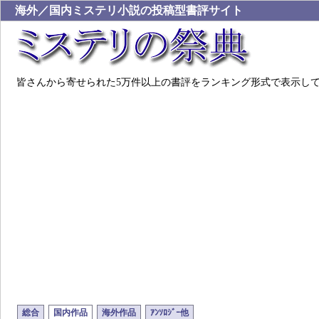
海外／国内ミステリ小説の投稿型書評サイト
皆さんから寄せられた5万件以上の書評をランキング形式で表示し
総合
国内作品
海外作品
ｱﾝｿﾛｼﾞｰ他