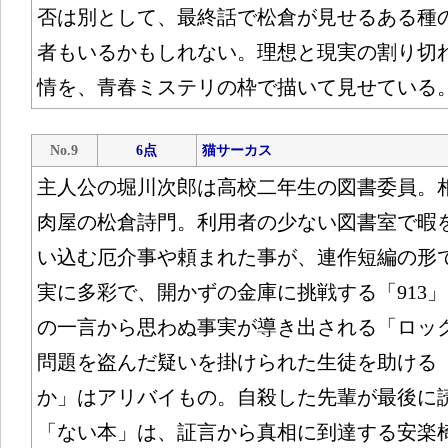
否は別として、最終話で松倉が見せるある種
者もいるかもしれない。理想と現実の割り切
情を、青春ミステリの枠で描いて見せている
No.9
6点
猫サーカス
主人公の堀川次郎は高校二年生の図書委員。
肉屋の松倉詩門。利用者の少ない図書室で暇
い込む厄介事や頼まれた事が、連作短編の形
実に多彩で、開かずの金庫に挑戦する「913
の一言から思わぬ事実が導き出される「ロッ
問題を盗んだ疑いを掛けられた生徒を助ける
か」はアリバイもの。自殺した先輩が最後に
「ない本」は、証言から真相に到達する安楽