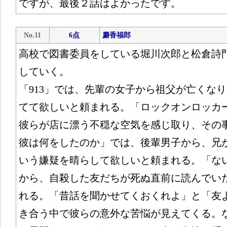
ですが、最後２話はよかったです。
No.11
6点
麝香福郎
高校で図書委員をしている堀川次郎と松倉詩
していく。
「913」では、先輩の女子から祖父が亡くな
てて欲しいと頼まれる。「ロックオンロッカ
彼らが店に漂う不穏な空気を感じ取り、その
彼は何をしたのか」では、後輩男子から、兄
いう嫌疑を晴らして欲しいと頼まれる。「な
から、自殺した友だちが死ぬ直前に読んでい
れる。「昔話を聞かせてくおくれよ」と「友
き合う中で彼らの意外な苦悩が見えてくる。