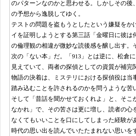
のパターンなのかと思わせる。しかしその後
の予想から逸脱してゆく。
テストの問題を盗もうとしたという嫌疑をか
イを証明しようとする第三話「金曜日に彼は
の倫理観の相違が微妙な読後感を醸し出す。
次の「ない本」だ。「913」とは逆に、松倉
見えていて、両者の探偵としての資質が補完
物語の決着は、ミステリにおける探偵役は当
踏み込むことを許されるのかを問うような苦
そして「昔話を聞かせておくれよ」と、そこ
なかれ」で、その苦さは更に増し、読者の心
なくてもいいことを口にしてしまった経験が
時代の思い出を読んでいたたまれない思いを