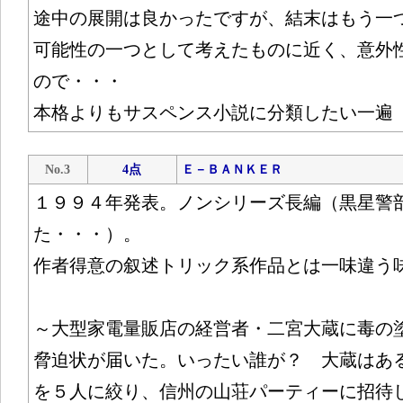
途中の展開は良かったですが、結末はもう一
可能性の一つとして考えたものに近く、意外
ので・・・
本格よりもサスペンス小説に分類したい一遍
No.3
4点
Ｅ－ＢＡＮＫＥＲ
１９９４年発表。ノンシリーズ長編（黒星警
た・・・）。
作者得意の叙述トリック系作品とは一味違う
～大型家電量販店の経営者・二宮大蔵に毒の
脅迫状が届いた。いったい誰が？ 大蔵はあ
を５人に絞り、信州の山荘パーティーに招待