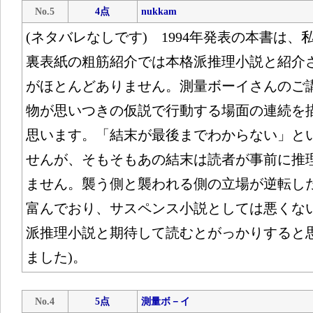
No.5
4点
nukkam
(ネタバレなしです) 1994年発表の本書は
裏表紙の粗筋紹介では本格派推理小説と紹介
がほとんどありません。測量ボーイさんのご
物が思いつきの仮説で行動する場面の連続を
思います。「結末が最後までわからない」と
せんが、そもそもあの結末は読者が事前に推
ません。襲う側と襲われる側の立場が逆転し
富んでおり、サスペンス小説としては悪くな
派推理小説と期待して読むとがっかりすると思
ました)。
No.4
5点
測量ボ－イ