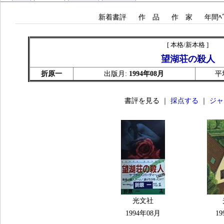
新着書評
作 品
作 家
年間ﾍﾞ
[ 本格/新本格 ]
望湖荘の殺人
折原一
出版月:
1994年08月
平
書評を見る ｜
採点する
｜
ジャ
光文社
1994年08月
19