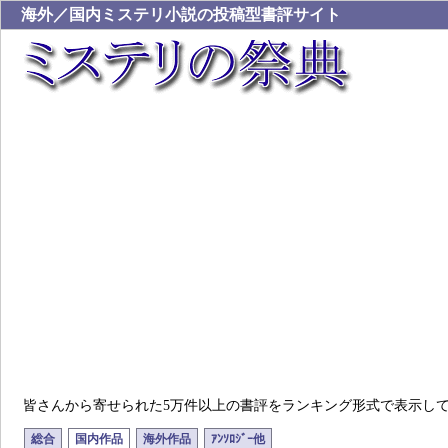
海外／国内ミステリ小説の投稿型書評サイト
皆さんから寄せられた5万件以上の書評をランキング形式で表示し
総合
国内作品
海外作品
ｱﾝｿﾛｼﾞｰ他