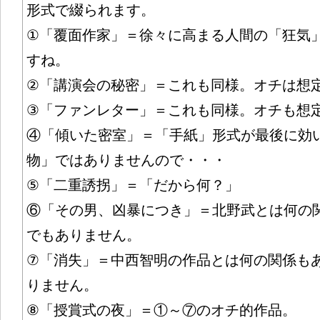
形式で綴られます。
①「覆面作家」＝徐々に高まる人間の「狂気
すね。
②「講演会の秘密」＝これも同様。オチは想
③「ファンレター」＝これも同様。オチも想
④「傾いた密室」＝「手紙」形式が最後に効
物」ではありませんので・・・
⑤「二重誘拐」＝「だから何？」
⑥「その男、凶暴につき」＝北野武とは何の
でもありません。
⑦「消失」＝中西智明の作品とは何の関係も
りません。
⑧「授賞式の夜」＝①～⑦のオチ的作品。