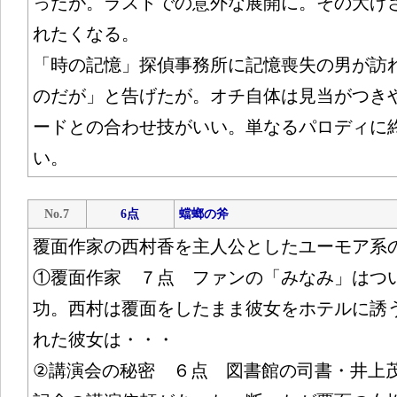
ったが。ラストでの意外な展開に。その大げ
れたくなる。
「時の記憶」探偵事務所に記憶喪失の男が訪
のだが」と告げたが。オチ自体は見当がつき
ードとの合わせ技がいい。単なるパロディに
い。
No.7
6点
蟷螂の斧
覆面作家の西村香を主人公としたユーモア系
①覆面作家 ７点 ファンの「みなみ」はつ
功。西村は覆面をしたまま彼女をホテルに誘
れた彼女は・・・
②講演会の秘密 ６点 図書館の司書・井上