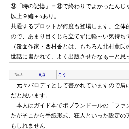
⑨「時の記憶」＝⑧で終わりでよかったんじ
以上９編＋αあり。
共通するプロットが何度も登場します。全体
ので、あまり目くじら立てずに軽～い気持ち
（覆面作家・西村香とは、もちろん北村薫氏
世話に書かれて、よく出版させたなぁーと思
No.5
6点
こう
元々パロディとして書かれていますので肩
だと思います。
本人はガイド本でボブランドールの「ファ
たがそこから手紙形式、狂人といった設定の
もしれません。