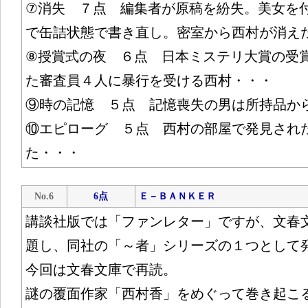
⑦消失 ７点 編集者が原稿を紛失。美女を
で缶詰状態で書き直し。密室から西村が消え
⑧授賞式の夜 ６点 日本ミステリ大賞の受
た審査員４人に暴行を受ける西村・・・
⑨時の記憶 ５点 記憶喪失の男は所持品か
⑩エピローグ ５点 西村の部屋で発見され
た・・・
No.6
6点
Ｅ－ＢＡＮＫＥＲ
講談社版では「ファンレター」ですが、文春
題し、同社の「～者」シリーズの１つとして
今回は文春文庫で再読。
謎の覆面作家「西村香」をめぐって巻き起こ