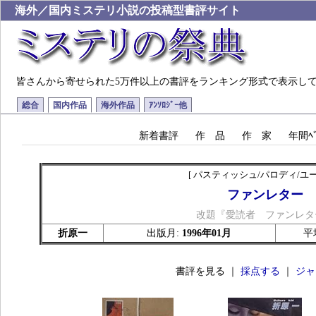
海外／国内ミステリ小説の投稿型書評サイト
皆さんから寄せられた5万件以上の書評をランキング形式で表示し
総合
国内作品
海外作品
ｱﾝｿﾛｼﾞｰ他
新着書評
作 品
作 家
年間ﾍﾞ
[ パスティッシュ/パロディ/ユー
ファンレター
改題『愛読者 ファンレタ
折原一
出版月:
1996年01月
平
書評を見る ｜
採点する
｜
ジャ