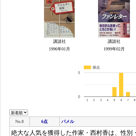
講談社
講談社
1996年01月
1999年02月
採点
5
0
1
2
3
4
5
6
7
8
No.8
6点
パメル
絶大な人気を獲得した作家・西村香は、性別