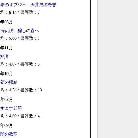
倒錯のオブジェ 天井男の奇想
均：6.14 / 書評数：7
2年06月
樹海伝説―騙しの森へ
均：5.00 / 書評数：1
1年11月
沈黙者
均：4.67 / 書評数：3
0年10月
倒錯の帰結
均：4.54 / 書評数：13
0年02月
耳すます部屋
均：4.00 / 書評数：4
9年09月
暗闇の教室