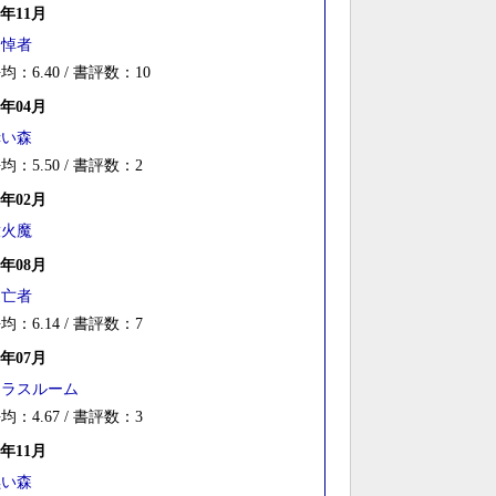
0年11月
追悼者
均：6.40 / 書評数：10
0年04月
赤い森
均：5.50 / 書評数：2
0年02月
放火魔
9年08月
逃亡者
均：6.14 / 書評数：7
8年07月
クラスルーム
均：4.67 / 書評数：3
7年11月
黒い森