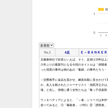
採
1
0
1
2
No.2
4点
Ｅ－ＢＡＮＫＥＲ
文藝春秋社で折原といえば、そう、足掛け20年以
六年ぶりの最新刊となる今回のタイトルは「傍聴者
った現実の事件は例のあの「毒婦」の事件だろう・
～交際相手に金品を貢がせ、練炭自殺に見せかけて
か。友人を殺されたジャーナリスト・池尻淳之介は
場」と化し、傍聴に通う女性たちは「毒っ子倶楽部
ウィキペディアによると、「～者」シリーズは本作
並べてみると、①「毒殺者」（1992）②「誘拐者」（