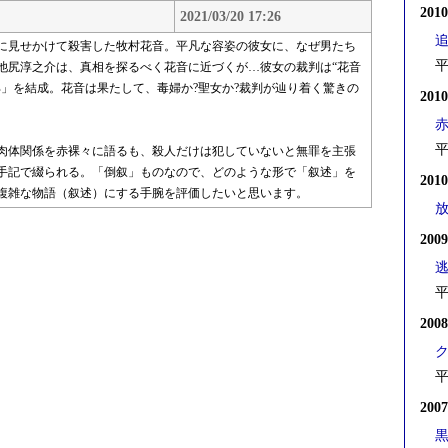
201
2021/03/20 17:26
に見せかけて殺害した牧村花音。平凡な容姿の彼女に、なぜ男たち
平
池尻淳之介は、真相を探るべく花音に近づくが…彼女の裁判は“花音
」を結成。花音は果たして、毒婦か?聖女か?裁判が辿り着く驚きの
201
平
肉体関係を赤裸々に語るも、殺人だけは犯していないと無罪を主張
手記で綴られる。「倒叙」ものなので、どのような形で「叙述」を
201
複雑な物語（叙述）にする手腕を評価したいと思います。
200
平
200
平
200