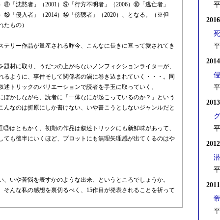
98）⑧「沈黙者」（2001）⑨「行方不明者」（2006）⑩「逃亡者」
平
12）⑬「侵入者」（2014）⑭「傍聴者」（2020）、となる。（※但
201
れたもの）
ステリー作品が量産される昨今、こんなに長きに亘って愛されてき
平
201
を題材に取り、うだつの上がらないノンフィクションライターが、
れるように、事件そして関係者の渦に巻き込まれていく・・・。同
叙述トリックのバリエーションで読者を手玉に取っていく。
平
にぼかしながら、読者に「一体なにが起こっているのか？」という
201
こんなのは折原にしか書けない、いや書こうとしないジャンルだと
①③はともかく、初期の作品は叙述トリックにも新鮮味があって、
平
しても後半にいくほど、プロットにも無理矢理感が出てくるのはや
201
平
い、いや苦悩を表すかのような出来、というところでしょうか。
201
、そんな私の感想を裏切るべく、15作目が発表されることを祈って
平