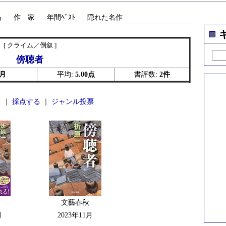
品
作 家
年間ﾍﾞｽﾄ
隠れた名作
[ クライム／倒叙 ]
傍聴者
1月
平均:
5.00点
書評数:
2件
 ｜
採点する
｜
ジャンル投票
文藝春秋
月
2023年11月