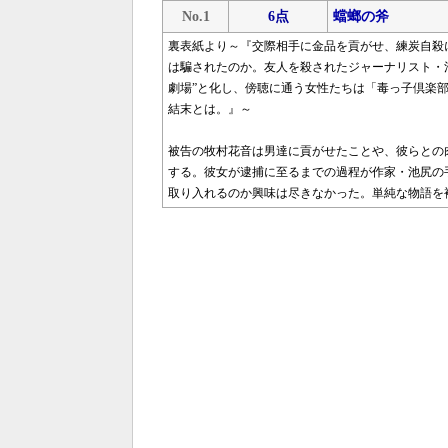
No.1
6点
蟷螂の斧
裏表紙より～『交際相手に金品を貢がせ、練炭自殺
は騙されたのか。友人を殺されたジャーナリスト・
劇場”と化し、傍聴に通う女性たちは「毒っ子倶楽部
結末とは。』～
被告の牧村花音は男達に貢がせたことや、彼らとの
する。彼女が逮捕に至るまでの過程が作家・池尻の
取り入れるのか興味は尽きなかった。単純な物語を