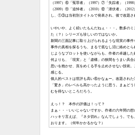
（1997）⑥「冤罪者」（1997）⑦「失踪者」（19
（2009）⑪「追悼者」（2010）⑫「潜伏者」（20
し、①③は当初別タイトルで発表され、後で改題さ
いやいや、よく続いたもんだねぇ・・・。数多のミ
た（？）シリーズも珍しいのではないか。
新聞の三面記事に取り上げられるような現実の事件
事件の真相を探るうち、まるで底なし沼に絡めとら
じようなプロットを使いながらも、作者の卓越した
何よりも、「現実」と「虚構」の狭間をうまい具合
思いを抱かせ、頁をめくる手を止めさせない技術。
感じる。
個人的ベストは世評も高い⑥かなぁー。改題された
「驚き」のレベルも高かったように思う。まぁどう
むを得ないところだろう。
えっ！？ 本作の評価は！って？
まぁ・・・いいじゃないですか。作者の六年間の想
ハッキリ言えば、『ネタ切れ』なんでしょう。でも
おります。（何年かかるかな？）