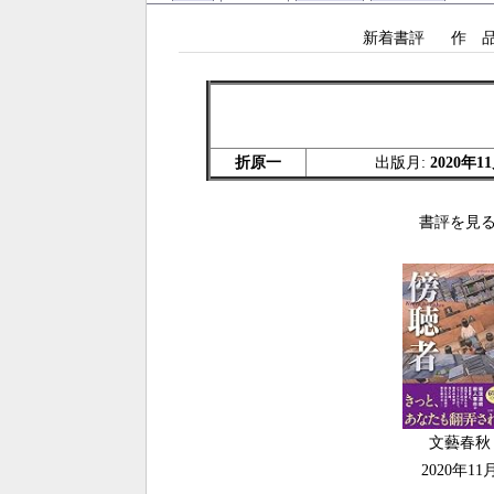
新着書評
作 
折原一
出版月:
2020年1
書評を見る
文藝春秋
2020年11