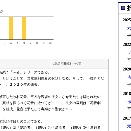
点
202
平
3
4
5
6
7
8
9
10
202
平
2021/10/02 09:11
202
上も続く「～者」シリーズである。
」ということで、当然裁判絡みのお話となる。そして、下敷きとな
・・。２０２０年の発表。
平
201
殺害した牧村花音。平凡な容姿の彼女になぜ男たちは騙されたの
、真相を探るべく花音に近づくが・・・。彼女の裁判は「花音劇
」を結成、花音は果たして毒婦か？聖女か？～
平
201
で第14作目とのことである。
1995）③「愛読者」（1996）④「漂流者」（1996）⑤「遭難者」