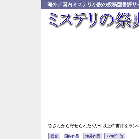
海外／国内ミステリ小説の投稿型書評サ
皆さんから寄せられた5万件以上の書評をラン
総合
国内作品
海外作品
ｱﾝｿﾛｼﾞｰ他