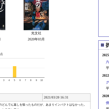
光文社
月
2020年03月
点
202
平
202
3
4
5
6
7
8
9
10
平
202
2021/03/20 16:31
のどんでん返しを狙ったものだが、あまりインパクトはなかった。
平