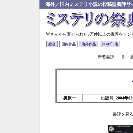
海外／国内ミステリ小説の投稿型書評サ
皆さんから寄せられた5万件以上の書評をラン
総合
国内作品
海外作品
ｱﾝｿﾛｼﾞｰ他
新着書評
作 
折原一
出版月:
2004年0
書評を見る