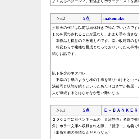
よくあるパターン？。叙述よりホラーテイストを楽
No.2
5点
makomako
折原氏の作品は以前は結構好きで読んでいたのです
ものを買わされることが重なり、あまり手を出さな
本作品も得意の？改題ものです。幸い改題前のを
相変わらず複雑な構成となっておりいったん事件
議なお話です。
以下多少のネタバレ
不幸の手紙のような棒の手紙を送りつけるといっ
決後同じ状態が続くといったあたりはさすが折原一
人が連続するとはなかなか思い難いなあ。
No.1
5点
Ｅ－ＢＡＮＫＥＲ
２００１年に別ペンネームの『青沼静也』名義で発
角川ホラー文庫へ収録される際、『折原一』名義で
（出版社側の事情なんだろうなぁ）