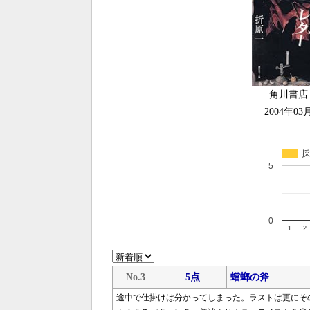
角川書店
2004年03
採
5
0
1
2
No.3
5点
蟷螂の斧
途中で仕掛けは分かってしまった。ラストは更にそ