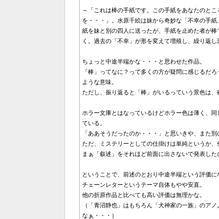
～「これは棒の手紙です。この手紙をあなたのとこ
を・・・」。水原千絵は妹から奇妙な「不幸の手紙
紙を妹と別の四人に送ったが、手紙を止めた者が棒
く。過去の「不幸」が形を変えて増殖し、繰り返し
ちょっと中途半端かな・・・と思わせた作品。
「棒」ってなに？って多くの方が疑問に感じるだろ
ような意味。
ただし、振り返ると「棒」がいるっていう景色は、
ホラー文庫とはなっているけどホラー色は薄く、同
ている。
「ああそうだったのか・・・」と思いきや、また別
ただ、ミステリーとしての仕掛けは単純というか、
まぁ「叙述」をそれほど前面に出さないで発表した
ということで、前述のとおり中途半端という評価に
チェーンレターというテーマ自体もやや安直。
他の折原作品と比べても高い評価は無理かな。
（「青沼静也」はもちろん「犬神家の一族」のアノ
なぁ・・・）