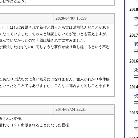
しむ作品と思う。
201
2020/04/07 15:59
平
が、しばしば改題されて新作と思ったら実は以前読んだことがある
くなっていました。ちゃんと確認しない方が悪いとも言えますが。
201
読んでいなかったので今回は騙されずにすみました。
が解決したはずなのに同じような事件が繰り返し起こるという不思
平
201
平
たあたりは読むのに良い気分にはなれません。犯人がわかり事件解
といったところではありますが、こんなに都合よく同じことをする
201
平
2014/02/24 22:23
201
表された本作。
晴れて（？）出版されることになった模様・・・
平