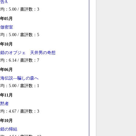
告A
均：5.00 / 書評数：3
3年05月
模倣密室
均：5.00 / 書評数：5
2年10月
倒錯のオブジェ 天井男の奇想
均：6.14 / 書評数：7
2年06月
樹海伝説―騙しの森へ
均：5.00 / 書評数：1
1年11月
沈黙者
均：4.67 / 書評数：3
0年10月
倒錯の帰結