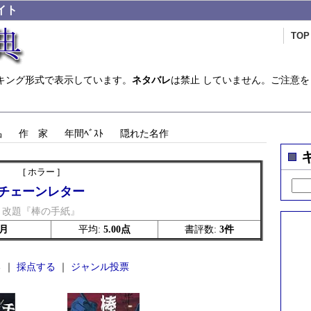
イト
TOP
キング形式で表示しています。
ネタバレ
は禁止 していません。ご注意を
品
作 家
年間ﾍﾞｽﾄ
隠れた名作
[ ホラー ]
チェーンレター
改題『棒の手紙』
3月
平均:
5.00点
書評数:
3件
 ｜
採点する
｜
ジャンル投票