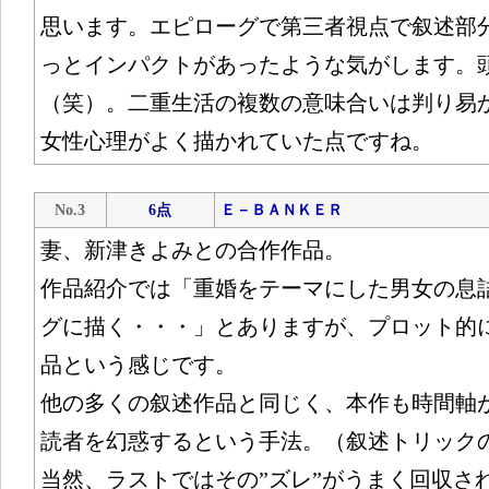
思います。エピローグで第三者視点で叙述部
っとインパクトがあったような気がします。
（笑）。二重生活の複数の意味合いは判り易
女性心理がよく描かれていた点ですね。
No.3
6点
Ｅ－ＢＡＮＫＥＲ
妻、新津きよみとの合作作品。
作品紹介では「重婚をテーマにした男女の息
グに描く・・・」とありますが、プロット的
品という感じです。
他の多くの叙述作品と同じく、本作も時間軸
読者を幻惑するという手法。（叙述トリック
当然、ラストではその”ズレ”がうまく回収さ