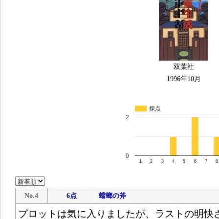
双葉社
1996年10月
採点
2
0
1
2
3
4
5
6
7
8
No.4
6点
蟷螂の斧
プロットは気に入りましたが、ラストの明快