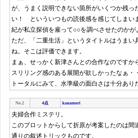
が、うまく説明できない箇所がいくつか残っ
い！ といういつもの読後感を感じてしまい
紀が私立探偵を雇って○○を調べさせたのかが
ただ、「二重生活」というタイトルはうまい
ね。そこは評価できます。
まぁ、せっかく新津さんとの合作なのですか
スリリング感のある展開が欲しかったなぁ・
トータルにみて、水準級の面白さは十分あり
No.2
4点
kanamori
夫婦合作ミステリ。
このプロットからして折原が考案したのは間
通りの叙述トリックものです。