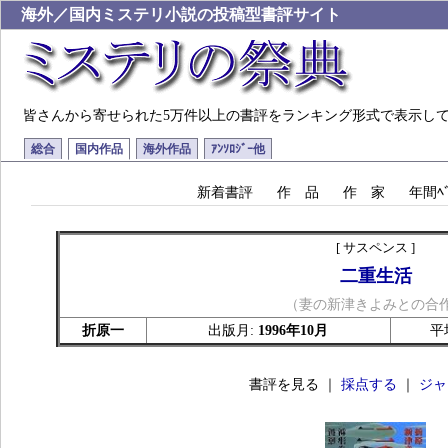
海外／国内ミステリ小説の投稿型書評サイト
皆さんから寄せられた5万件以上の書評をランキング形式で表示し
総合
国内作品
海外作品
ｱﾝｿﾛｼﾞｰ他
新着書評
作 品
作 家
年間ﾍﾞ
[ サスペンス ]
二重生活
（妻の新津きよみとの合
折原一
出版月:
1996年10月
平
書評を見る ｜
採点する
｜
ジャ