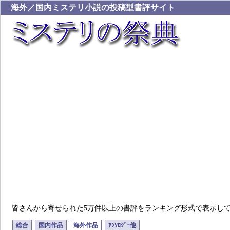
海外／国内ミステリ小説の投稿型書評サイト
皆さんから寄せられた5万件以上の書評をランキング形式で表示し
総合
国内作品
海外作品
ｱﾝｿﾛｼﾞｰ他