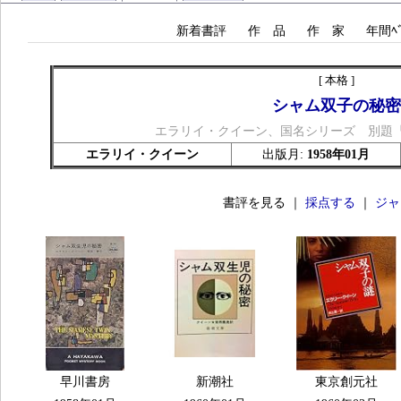
新着書評
作 品
作 家
年間ﾍﾞ
[ 本格 ]
シャム双子の秘密
エラリイ・クイーン、国名シリーズ 別題
エラリイ・クイーン
出版月:
1958年01月
書評を見る ｜
採点する
｜
ジャ
早川書房
新潮社
東京創元社