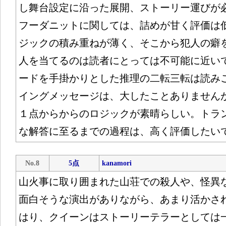
し舞台設定に沿った展開、ストーリー運びが
フーダニットに関しては、詰めが甘く評価は
ジックの積み重ねが薄く、そこから犯人の癖
人を当てるのは読者にとっては不可能に近い
ードを手掛かりとした推理の二転三転は読み
イングメッセージは、大したことありません
１点からからのロジックが素晴らしい。トラ
な解答に至るまでの過程は、高く評価したい
No.8
5点
kanamori
山火事に取り囲まれた山荘での殺人や、怪異
面白そうな演出がありながら、あまり活かさ
はり、クイーンはストーリーテラーとしては