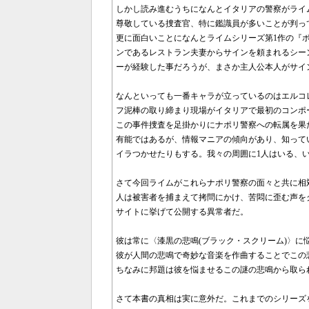
しかし読み進むうちになんとイタリアの警察がライ
尊敬している捜査官、特に鑑識員が多いことが判っ
更に面白いことになんとライムシリーズ第1作の『
ンであるレストラン夫妻からサインを頼まれるシー
ーが経験した事だろうが、まさか主人公本人がサイ
なんといっても一番キャラが立っているのはエルコ
フ泥棒の取り締まり現場がイタリアで最初のコンポ
この事件捜査を足掛かりにナポリ警察への転属を果
有能ではあるが、情報マニアの傾向があり、知って
イラつかせたりもする。我々の周囲に1人はいる、
さて今回ライムがこれらナポリ警察の面々と共に相
人は被害者を捕まえて拷問にかけ、苦悶に歪む声を
サイトに挙げて公開する異常者だ。
彼は常に〈漆黒の悲鳴(ブラック・スクリーム)〉
彼が人間の悲鳴で奇妙な音楽を作曲することでこの
ちなみに邦題は彼を悩ませるこの謎の悲鳴から取ら
さて本書の真相は実に意外だ。これまでのシリーズ