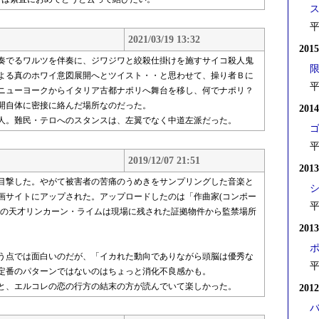
平
2021/03/19 13:32
201
で奏でるワルツを伴奏に、ジワジワと絞殺仕掛けを施すサイコ殺人鬼
よる真のホワイ意図展開へとツイスト・・と思わせて、操り者Ｂに
平
ニューヨークからイタリア古都ナポリへ舞台を移し、何でナポリ？
開自体に密接に絡んだ場所なのだった。
201
人。難民・テロへのスタンスは、左翼でなく中道左派だった。
平
2019/12/07 21:51
201
目撃した。やがて被害者の苦痛のうめきをサンプリングした音楽と
画サイトにアップされた。アップロードしたのは「作曲家(コンポー
平
査の天才リンカーン・ライムは現場に残された証拠物件から監禁場所
201
う点では面白いのだが、「イカれた動向でありながら頭脳は優秀な
平
定番のパターンではないのはちょっと消化不良感かも。
と、エルコレの恋の行方の結末の方が読んでいて楽しかった。
201