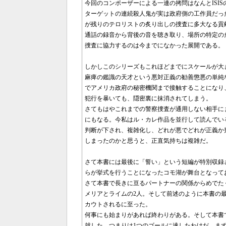
今回のコンポーザーによる一連の拷問はなんとISI
ターゲットの連続殺人鬼が実は政府側の工作員だっ
が残りのテロリストの炙り出しの捜査に多大なる貢
通話の録音から背後の音を聴き取り、場所の特定の
捜査に協力するのは今までになかった展開である。
しかしこのシリーズもこれほどまでにスケールが大
麻痺の鑑識の天才という悪対正義の勧善懲悪の単純
でアメリカ政府の秘密機関まで接触することになり
犯行を暴いても、隠密裏に抹消されてしまう。
さてもはやこれまでの警察捜査が通用しない相手に
にもなる。今私はル・カレ作品を並行して読んでい
判断が下され、複雑化し、どれが悪でどれが正義か
しまったのかと思うと、正直気持ちは複雑だ。
さて本書には最後に「誓い」という短編が特別収録
らが挙式を行うことになったコモ湖が舞台となって
さて本書で長きに亘るパートナーの関係からめでた
メリアとライムの2人。そして前述のように本書の最
カウトされるに至った。
何事にも始まりがあれば終わりがある。そして本書
就した。つまりは1つのゴールに達したわけだ。ま