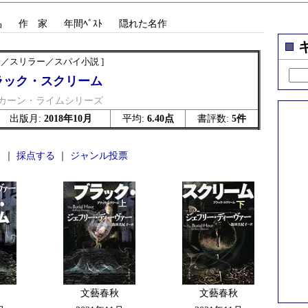
品
作 家
年間ﾍﾞｽﾄ
隠れた名作
険／スリラー／スパイ小説 ]
ラック・スクリーム
カーン・ライムシリーズ
出版月:
2018年10月
平均:
6.40点
書評数:
5件
 ｜
採点する
｜
ジャンル投票
文藝春秋
文藝春秋