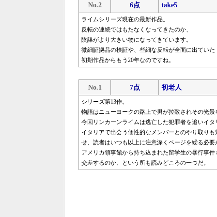
No.2
6点
take5
ライムシリーズ現在の最新作品。
反転の連続ではもたなくなってきたのか、
陰謀がより大きい物になってきています。
微細証拠品の検証や、些細な反転が全面に出ていた
初期作品からもう20年なのですね。
No.1
7点
初老人
シリーズ第13作。
物語はニューヨークの路上で男が拉致されその光景
今回リンカーンライムは逃亡した犯罪者を追いイタ
イタリアで出会う個性的なメンバーとのやり取りも
せ、読者はいつも以上に注意深くページを繰る必要
アメリカ領事館から持ち込まれた留学生の暴行事件
交差するのか、という所も読みどころの一つだ。