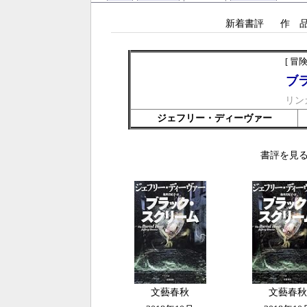
新着書評
作 
[ 冒
ブ
リン
ジェフリー・ディーヴァー
書評を見る
文藝春秋
文藝春秋