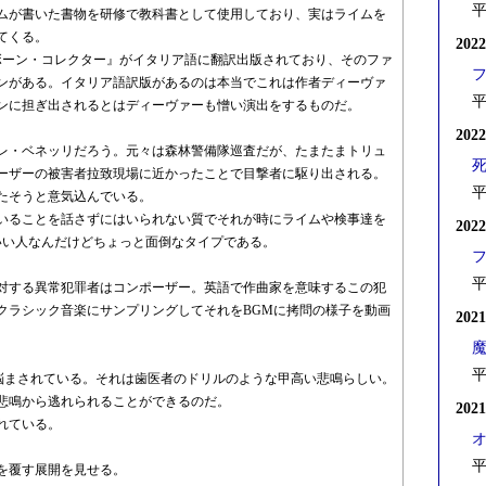
平
ムが書いた書物を研修で教科書として使用しており、実はライムを
てくる。
202
ボーン・コレクター』がイタリア語に翻訳出版されており、そのファ
ンがある。イタリア語訳版があるのは本当でこれは作者ディーヴァ
平
ンに担ぎ出されるとはディーヴァーも憎い演出をするものだ。
202
レ・ベネッリだろう。元々は森林警備隊巡査だが、たまたまトリュ
死
ーザーの被害者拉致現場に近かったことで目撃者に駆り出される。
平
たそうと意気込んでいる。
いることを話さずにはいられない質でそれが時にライムや検事達を
202
いい人なんだけどちょっと面倒なタイプである。
平
対する異常犯罪者はコンポーザー。英語で作曲家を意味するこの犯
クラシック音楽にサンプリングしてそれをBGMに拷問の様子を動画
202
平
に悩まされている。それは歯医者のドリルのような甲高い悲鳴らしい。
悲鳴から逃れられることができるのだ。
202
れている。
平
を覆す展開を見せる。