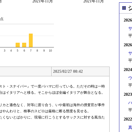
月
2021年11月
2021年11月
点
202
平
202
3
4
5
6
7
8
9
10
平
202
2025/02/27 00:42
平
スト・スナイパー』で一度バハマに行っている。ただその時は一時
舞台はイタリアへと移る。そこからほぼ全編イタリアが舞台となる。
202
リカと遜色なく、対等に渡り合う、いや最初は海外の捜査官が事件
平
はやんわりと、検事のスピロは厳格に断る態度を見せる。
たくないとばかりに、現場に行こうとするサックスに対する風当た
202