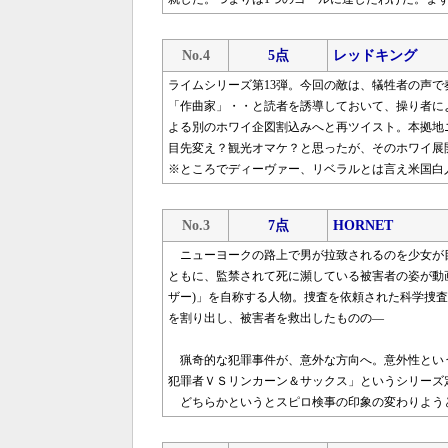
No.4
5点
レッドキング
ライムシリーズ第13弾。今回の敵は、犠牲者の声
「作曲家」・・と読者を誘導しておいて、操り者に
よる別のホワイ企図割込みへと再ツイスト。本拠地
目先変え？観光オマケ？と思ったが、そのホワイ展
※ところでディーヴァー、リベラルとは言え米国白
No.3
7点
HORNET
ニューヨークの路上で男が拉致されるのを少女が
ともに、監禁されて死に瀕している被害者の姿が動
ザー)」を自称する人物。捜査を依頼された科学捜
を割り出し、被害者を救出したものの―
猟奇的な犯罪事件が、意外な方向へ。意外性とい
犯罪者ＶＳリンカーン＆サックス」というシリーズ
どちらかというとスピロ検事の印象の変わりよう