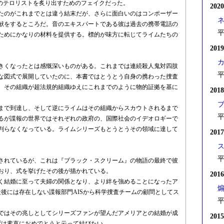
Sのテロリストを炙り出すためのフェイクだった。
202
たのがこれまでとは違う結末だが、さらに面白いのはコンポーザー
献をするところだ。音のエキスパートである彼は過去の携帯電話の
平
ためにかなりの材料を提供する。標的が味方に転じてライムたちの
201
きくなったとは感慨深いものがある。これまでは連続殺人鬼対四肢
平
な図式で展開していたのに、本書ではとうとう自身の携わった捜査
、その組織が超法規的組織ゆえにこれまでのように物的証拠を基に
201
まで到達し、そして逆にライムはその組織からスカウトされるまで
平
るが諜報の世界ではそれぞれの政府の、国際社会のイデオロギーで
判らなくなっている。ライムシリーズもとうとうその領域に達して
201
平
されているが、これは『ブラック・スクリーム』の物語の最終で彼
おり、式を挙げたその後が描かれている。
201
く結婚に至って夫婦の関係となり、より絆を強めることになったア
後には存在しない諜報部門AISから科学捜査チームの顧問としてス
平
ではその兆しとしてシリーズファンが望んだアメリアとの結婚が成
201
ずは素直におめでとうと云って結びたい。