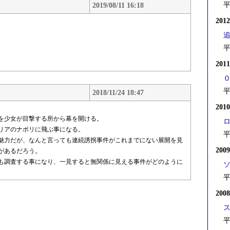
平
2019/08/11 16:18
201
平
201
平
2018/11/24 18:47
201
を少女が目撃する所から幕を開ける。
リアのナポリに飛ぶ事になる。
平
魅力だが、なんと言っても連続誘拐事件がこれまでにない展開を見
200
があるだろう。
も調査する事になり、一見すると無関係に見える事件がどのように
平
200
平