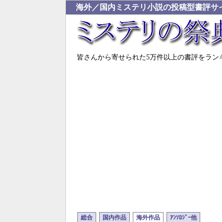
海外／国内ミステリ小説の投稿型書評サ
皆さんから寄せられた5万件以上の書評をラン
総合
国内作品
海外作品
ｱﾝｿﾛｼﾞｰ他